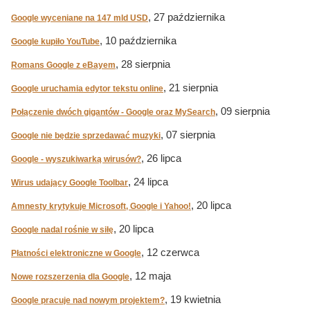
, 27 października
Google wyceniane na 147 mld USD
, 10 października
Google kupiło YouTube
, 28 sierpnia
Romans Google z eBayem
, 21 sierpnia
Google uruchamia edytor tekstu online
, 09 sierpnia
Połączenie dwóch gigantów - Google oraz MySearch
, 07 sierpnia
Google nie będzie sprzedawać muzyki
, 26 lipca
Google - wyszukiwarką wirusów?
, 24 lipca
Wirus udający Google Toolbar
, 20 lipca
Amnesty krytykuje Microsoft, Google i Yahoo!
, 20 lipca
Google nadal rośnie w siłę
, 12 czerwca
Płatności elektroniczne w Google
, 12 maja
Nowe rozszerzenia dla Google
, 19 kwietnia
Google pracuje nad nowym projektem?