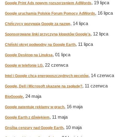
, 19 lipca
Google Print Ads nowym rozszerzeniem AdWords
, 16 lipca
Google uruchamia Polskie Forum Pomocy AdWords
, 14 lipca
Chińczycy pozywają Google za nazwę
, 12 lipca
Sponsorowane linki przyczyną kłopotów Google’a
, 11 lipca
Chiński okręt podwodny na Google Earth
, 01 lipca
Google Desktop na Linuksa
, 22 czerwca
Google w telefonie LG
, 14 czerwca
Intel i Google chcą energooszczędnych pecetów
, 11 czerwca
Google, Dell i Microsoft skazane na zagładę?
, 24 maja
BioGoogle
, 16 maja
Google patentuje reklamy w grach
, 11 maja
Google Earth z dźwiękiem
, 10 maja
Groźba cenzury nad Google Earth