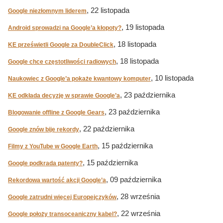
, 22 listopada
Google niezłomnym liderem
, 19 listopada
Android sprowadzi na Google’a kłopoty?
, 18 listopada
KE prześwietli Google za DoubleClick
, 18 listopada
Google chce częstotliwości radiowych
, 10 listopada
Naukowiec z Google’a pokaże kwantowy komputer
, 23 października
KE odkłada decyzję w sprawie Google’a
, 23 października
Blogowanie offline z Google Gears
, 22 października
Google znów bije rekordy
, 15 października
Filmy z YouTube w Google Earth
, 15 października
Google podkrada patenty?
, 09 października
Rekordowa wartość akcji Google’a
, 28 września
Google zatrudni więcej Europejczyków
, 22 września
Google położy transoceaniczny kabel?