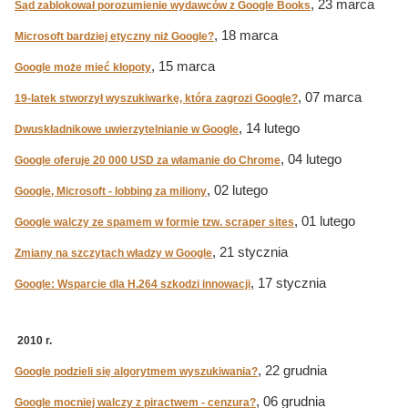
, 23 marca
Sąd zablokował porozumienie wydawców z Google Books
, 18 marca
Microsoft bardziej etyczny niż Google?
, 15 marca
Google może mieć kłopoty
, 07 marca
19-latek stworzył wyszukiwarkę, która zagrozi Google?
, 14 lutego
Dwuskładnikowe uwierzytelnianie w Google
, 04 lutego
Google oferuje 20 000 USD za włamanie do Chrome
, 02 lutego
Google, Microsoft - lobbing za miliony
, 01 lutego
Google walczy ze spamem w formie tzw. scraper sites
, 21 stycznia
Zmiany na szczytach władzy w Google
, 17 stycznia
Google: Wsparcie dla H.264 szkodzi innowacji
2010 r.
, 22 grudnia
Google podzieli się algorytmem wyszukiwania?
, 06 grudnia
Google mocniej walczy z piractwem - cenzura?