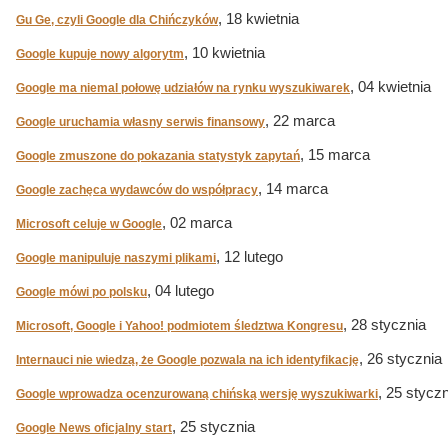
, 18 kwietnia
Gu Ge, czyli Google dla Chińczyków
, 10 kwietnia
Google kupuje nowy algorytm
, 04 kwietnia
Google ma niemal połowę udziałów na rynku wyszukiwarek
, 22 marca
Google uruchamia własny serwis finansowy
, 15 marca
Google zmuszone do pokazania statystyk zapytań
, 14 marca
Google zachęca wydawców do współpracy
, 02 marca
Microsoft celuje w Google
, 12 lutego
Google manipuluje naszymi plikami
, 04 lutego
Google mówi po polsku
, 28 stycznia
Microsoft, Google i Yahoo! podmiotem śledztwa Kongresu
, 26 stycznia
Internauci nie wiedzą, że Google pozwala na ich identyfikację
, 25 stycz
Google wprowadza ocenzurowaną chińską wersję wyszukiwarki
, 25 stycznia
Google News oficjalny start