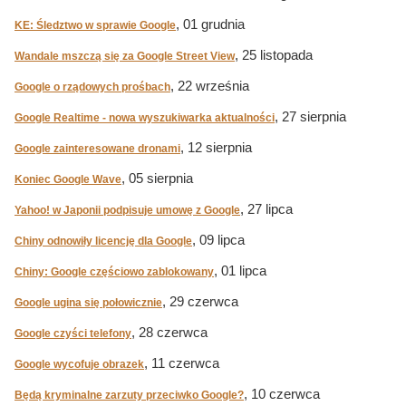
, 01 grudnia
KE: Śledztwo w sprawie Google
, 25 listopada
Wandale mszczą się za Google Street View
, 22 września
Google o rządowych prośbach
, 27 sierpnia
Google Realtime - nowa wyszukiwarka aktualności
, 12 sierpnia
Google zainteresowane dronami
, 05 sierpnia
Koniec Google Wave
, 27 lipca
Yahoo! w Japonii podpisuje umowę z Google
, 09 lipca
Chiny odnowiły licencję dla Google
, 01 lipca
Chiny: Google częściowo zablokowany
, 29 czerwca
Google ugina się połowicznie
, 28 czerwca
Google czyści telefony
, 11 czerwca
Google wycofuje obrazek
, 10 czerwca
Będą kryminalne zarzuty przeciwko Google?