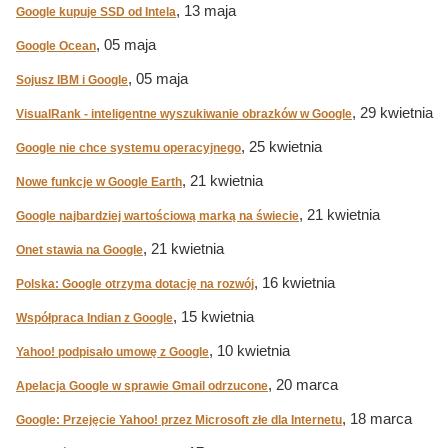
, 13 maja
Google kupuje SSD od Intela
, 05 maja
Google Ocean
, 05 maja
Sojusz IBM i Google
, 29 kwietnia
VisualRank - inteligentne wyszukiwanie obrazków w Google
, 25 kwietnia
Google nie chce systemu operacyjnego
, 21 kwietnia
Nowe funkcje w Google Earth
, 21 kwietnia
Google najbardziej wartościową marką na świecie
, 21 kwietnia
Onet stawia na Google
, 16 kwietnia
Polska: Google otrzyma dotację na rozwój
, 15 kwietnia
Współpraca Indian z Google
, 10 kwietnia
Yahoo! podpisało umowę z Google
, 20 marca
Apelacja Google w sprawie Gmail odrzucone
, 18 marca
Google: Przejęcie Yahoo! przez Microsoft złe dla Internetu