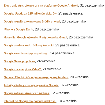
, 31 października
Electronic Arts oferuje gry na platformę Google Android
, 29 października
Google: Ugoda za 125 milionów dolarów
, 29 października
Google rozwija alternatywne źródła energii
, 28 października
iPhone z Google Earth
, 26 października
Holandia: Google ujawniło IP użytkownika Gmail
, 23 października
Google uwalnia kod źródłowy Android
, 14 października
Google zarabia na typosquattingu
, 24 września
Google News po polsku
, 21 września
Google ma apetyt na Valve?
, 20 września
General Electric i Google - energetyczny tandem
, 16 września
Adtaily - Polacy rzucają rękawicę Google
, 12 września
Google zatrząsł American Airlines
, 10 września
Internet od Google dla połowy ludzkości