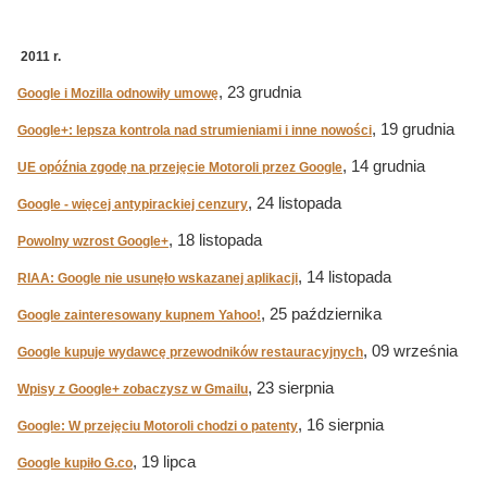
2011 r.
, 23 grudnia
Google i Mozilla odnowiły umowę
, 19 grudnia
Google+: lepsza kontrola nad strumieniami i inne nowości
, 14 grudnia
UE opóźnia zgodę na przejęcie Motoroli przez Google
, 24 listopada
Google - więcej antypirackiej cenzury
, 18 listopada
Powolny wzrost Google+
, 14 listopada
RIAA: Google nie usunęło wskazanej aplikacji
, 25 października
Google zainteresowany kupnem Yahoo!
, 09 września
Google kupuje wydawcę przewodników restauracyjnych
, 23 sierpnia
Wpisy z Google+ zobaczysz w Gmailu
, 16 sierpnia
Google: W przejęciu Motoroli chodzi o patenty
, 19 lipca
Google kupiło G.co