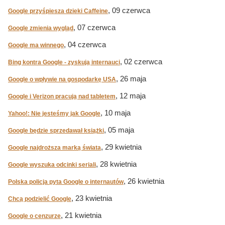
, 09 czerwca
Google przyśpiesza dzieki Caffeine
, 07 czerwca
Google zmienia wygląd
, 04 czerwca
Google ma winnego
, 02 czerwca
Bing kontra Google - zyskują internauci
, 26 maja
Google o wpływie na gospodarkę USA
, 12 maja
Google i Verizon pracują nad tabletem
, 10 maja
Yahoo!: Nie jesteśmy jak Google
, 05 maja
Google będzie sprzedawał książki
, 29 kwietnia
Google najdroższa marką świata
, 28 kwietnia
Google wyszuka odcinki seriali
, 26 kwietnia
Polska policja pyta Google o internautów
, 23 kwietnia
Chcą podzielić Google
, 21 kwietnia
Google o cenzurze