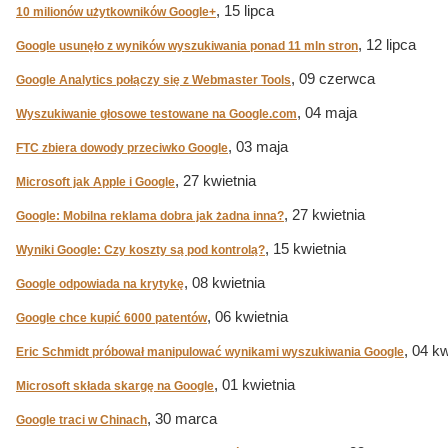
, 15 lipca
10 milionów użytkowników Google+
, 12 lipca
Google usunęło z wyników wyszukiwania ponad 11 mln stron
, 09 czerwca
Google Analytics połączy się z Webmaster Tools
, 04 maja
Wyszukiwanie głosowe testowane na Google.com
, 03 maja
FTC zbiera dowody przeciwko Google
, 27 kwietnia
Microsoft jak Apple i Google
, 27 kwietnia
Google: Mobilna reklama dobra jak żadna inna?
, 15 kwietnia
Wyniki Google: Czy koszty są pod kontrolą?
, 08 kwietnia
Google odpowiada na krytykę
, 06 kwietnia
Google chce kupić 6000 patentów
, 04 kw
Eric Schmidt próbował manipulować wynikami wyszukiwania Google
, 01 kwietnia
Microsoft składa skargę na Google
, 30 marca
Google traci w Chinach