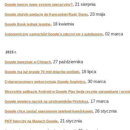
, 21 sierpnia
Google tworzy nowy system operacyjny?
, 23 maja
Google złożyło apelację do francuskiej Rady Stanu
, 18 kwietnia
Google Book jednak legalne
, 02 marca
Autonomiczny samochód Google'a zderzył się z autobusem
2015 r.
, 27 października
Google inwestuje w Chinach
, 18 lipca
Google ma już prawie 70 mld dolarów gotówki
, 30 marca
Cyberprzestępcy wykorzystują Google Analytics
Wszystkie aplikacje Android w Google Play będą ręcznie sprawdzane i ocen
, 17 marca
Google wywiera nacisk na użytkowników Firefoksa
, 26 stycznia
Google chce zostać operatorem telefonii komórkowej
, 21 stycznia
PKP Intercity na Mapach Google