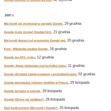
Google pomoże w rozwoju MySQL
2007 r.
, 29 grudnia
Microsoft nie przekonał w sprawie Google
, 21 grudnia
Google może przejąć DoubleClick
, 20 grudnia
Microsoft dostarczył argumentu Google’owi
, 16 grudnia
Knol - Wikipedia według Google
, 12 grudnia
Google ma 65% rynku
, 11 grudnia
Google: Nowa niebezpieczna technika ataku
, 02 grudnia
Google oficjalnie zainteresowany częstotliwościami
, 29 listopada
Google wprowadza reklamy mobilne w Polsce
, 28 listopada
Google wchodzi w energię
, 28 listopada
Google GDrive już niedługo?
, 25 listopada
Intel konkurentem Microsoft i Google?