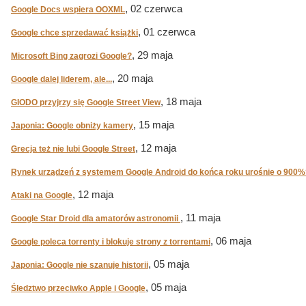
, 02 czerwca
Google Docs wspiera OOXML
, 01 czerwca
Google chce sprzedawać książki
, 29 maja
Microsoft Bing zagrozi Google?
, 20 maja
Google dalej liderem, ale...
, 18 maja
GIODO przyjrzy się Google Street View
, 15 maja
Japonia: Google obniży kamery
, 12 maja
Grecja też nie lubi Google Street
Rynek urządzeń z systemem Google Android do końca roku urośnie o 900%
, 12 maja
Ataki na Google
, 11 maja
Google Star Droid dla amatorów astronomii
, 06 maja
Google poleca torrenty i blokuje strony z torrentami
, 05 maja
Japonia: Google nie szanuje historii
, 05 maja
Śledztwo przeciwko Apple i Google