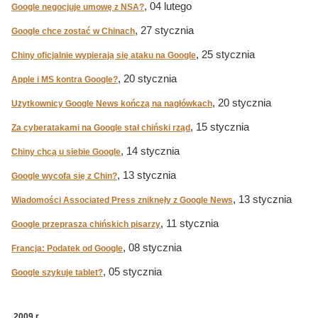
, 04 lutego
Google negocjuje umowę z NSA?
, 27 stycznia
Google chce zostać w Chinach
, 25 stycznia
Chiny oficjalnie wypierają się ataku na Google
, 20 stycznia
Apple i MS kontra Google?
, 20 stycznia
Użytkownicy Google News kończą na nagłówkach
, 15 stycznia
Za cyberatakami na Google stał chiński rząd
, 14 stycznia
Chiny chcą u siebie Google
, 13 stycznia
Google wycofa się z Chin?
, 13 stycznia
Wiadomości Associated Press zniknęły z Google News
, 11 stycznia
Google przeprasza chińskich pisarzy
, 08 stycznia
Francja: Podatek od Google
, 05 stycznia
Google szykuje tablet?
2009 r.