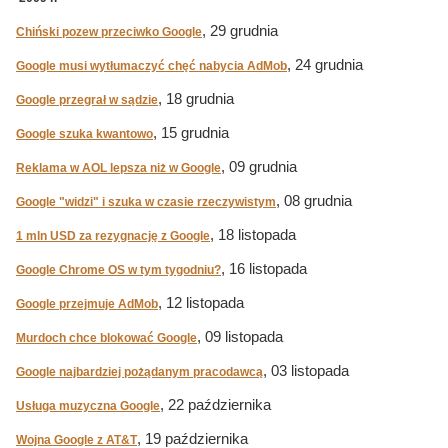
, 29 grudnia
Chiński pozew przeciwko Google
, 24 grudnia
Google musi wytłumaczyć chęć nabycia AdMob
, 18 grudnia
Google przegrał w sądzie
, 15 grudnia
Google szuka kwantowo
, 09 grudnia
Reklama w AOL lepsza niż w Google
, 08 grudnia
Google "widzi" i szuka w czasie rzeczywistym
, 18 listopada
1 mln USD za rezygnację z Google
, 16 listopada
Google Chrome OS w tym tygodniu?
, 12 listopada
Google przejmuje AdMob
, 09 listopada
Murdoch chce blokować Google
, 03 listopada
Google najbardziej pożądanym pracodawcą
, 22 października
Usługa muzyczna Google
, 19 października
Wojna Google z AT&T