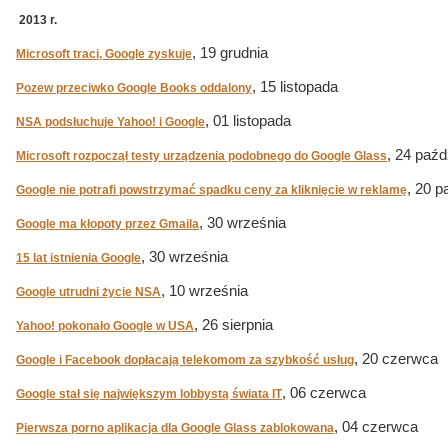
2013 r.
, 19 grudnia
Microsoft traci, Google zyskuje
, 15 listopada
Pozew przeciwko Google Books oddalony
, 01 listopada
NSA podsłuchuje Yahoo! i Google
, 24 paźd
Microsoft rozpoczął testy urządzenia podobnego do Google Glass
, 20 p
Google nie potrafi powstrzymać spadku ceny za kliknięcie w reklamę
, 30 września
Google ma kłopoty przez Gmaila
, 30 września
15 lat istnienia Google
, 10 września
Google utrudni życie NSA
, 26 sierpnia
Yahoo! pokonało Google w USA
, 20 czerwca
Google i Facebook dopłacają telekomom za szybkość usług
, 06 czerwca
Google stał się największym lobbystą świata IT
, 04 czerwca
Pierwsza porno aplikacja dla Google Glass zablokowana