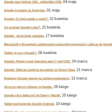
, 04 maja
Google wart jedyne 100... miliardów USD
, 01 maja
Google w sądzie za Androida
, 22 kwietnia
Google: Co inni znajdą o mnie?
, 21 kwietnia
Co szykuje Google Labs?
, 17 kwietnia
Google - przychody spadają
Mieszkańcy Broughton zablokowali samochód wykonujący zdjęcia do Google
, 06 kwietnia
Twitter w ręce Google?
, 24 marca
Google: Polski rynek internetu wart 7 mld USD
, 21 marca
Google: Zdjęcia Londynu wycofane ze Street View
, 12 marca
Reklamy Google oparte na zainteresowaniach
, 28 lutego
Jeszcze więcej reklamy w Google
, 25 lutego
Google chce dołączyć do Opery i Mozilli
, 10 lutego
Tablet pod kontrolą Google Android