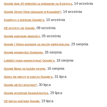
, 14 września
Google daje 20 milionów za lądowanie na Księżycu
, 14 września
Google Street View zakazane w Kanadzie?
, 10 września
Analitycy o telefonie Google'a
, 08 września
UE przyjrzy się Google
, 05 września
Google patentuje płatności
, 29 sierpnia
Google i Yahoo pozwane za pocztę elektroniczną
, 26 sierpnia
Google potwierdza Goobuntu
, 18 sierpnia
Lobbiści mają powstrzymać Google'a
, 16 sierpnia
Google Maps na każdej stronie
, 31 lipca
Gates nie wierzy w sukces Google'a
, 30 lipca
Google ukróci piractwo?
, 29 lipca
Google przejmuje ImageAmerica
, 19 lipca
UE bierze pod lupę Google