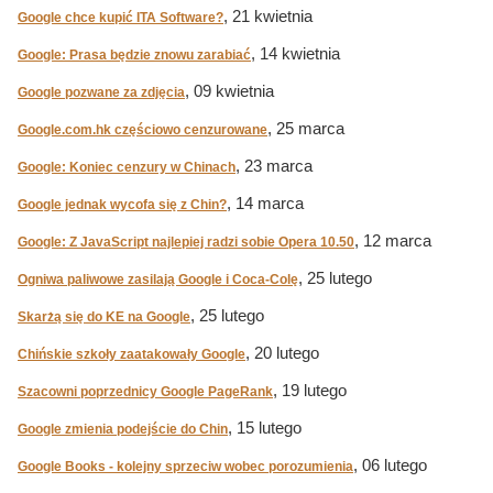
, 21 kwietnia
Google chce kupić ITA Software?
, 14 kwietnia
Google: Prasa będzie znowu zarabiać
, 09 kwietnia
Google pozwane za zdjęcia
, 25 marca
Google.com.hk częściowo cenzurowane
, 23 marca
Google: Koniec cenzury w Chinach
, 14 marca
Google jednak wycofa się z Chin?
, 12 marca
Google: Z JavaScript najlepiej radzi sobie Opera 10.50
, 25 lutego
Ogniwa paliwowe zasilają Google i Coca-Colę
, 25 lutego
Skarżą się do KE na Google
, 20 lutego
Chińskie szkoły zaatakowały Google
, 19 lutego
Szacowni poprzednicy Google PageRank
, 15 lutego
Google zmienia podejście do Chin
, 06 lutego
Google Books - kolejny sprzeciw wobec porozumienia