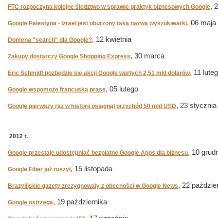
, 
FTC rozpoczyna kolejne śledztwo w sprawie praktyk biznesowych Google
, 06 maja
Google Palestyna - Izrael jest oburzony taką nazwą wyszukiwarki
, 12 kwietnia
Domena "search" dla Google?
, 30 marca
Zakupy dostarczy Google Shopping Express
, 11 lute
Eric Schmidt pozbędzie się akcji Google wartych 2,51 mld dolarów
, 05 lutego
Google wspomoże francuską prasę
, 23 stycznia
Google pierwszy raz w historii osiągnął przychód 50 mld USD
2012 r.
, 10 grud
Google przestaje udostępniać bezpłatne Google Apps dla biznesu
, 15 listopada
Google Fiber już ruszył
, 22 paździe
Brazylijskie gazety zrezygnowały z obecności w Google News
, 19 października
Google ostrzega