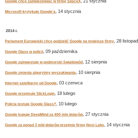
, 21 stycznia
Google chce zainwestować w firmę SpaceX
, 14 stycznia
Microsoft krytykuje Google'a
2014 r.
, 28 listopa
Parlament Europejski chce podzielić Google na mniejsze firmy
, 09 października
Google Glass w policji
, 12 sierpnia
Google zainwestuje w podmorski światłowód
, 10 sierpnia
Google zmienia algorytmy wyszukiwania
, 03 czerwca
Internet satelitarny od Google
, 18 lutego
Google przejmuje SlickLogin
, 10 lutego
Policja testuje Google Glass?
, 27 stycznia
Google kupuje DeepMind za 400 mln dolarów
, 14 stycznia
Google za ponad 3 mld dolarów przejmie firmę Nest Labs