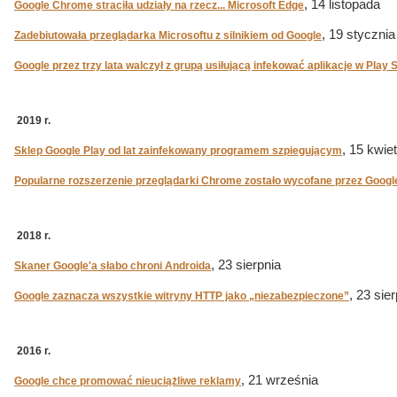
, 14 listopada
Google Chrome straciła udziały na rzecz... Microsoft Edge
, 19 stycznia
Zadebiutowała przeglądarka Microsoftu z silnikiem od Google
Google przez trzy lata walczył z grupą usiłującą infekować aplikacje w Play 
2019 r.
, 15 kwie
Sklep Google Play od lat zainfekowany programem szpiegującym
Popularne rozszerzenie przeglądarki Chrome zostało wycofane przez Googl
2018 r.
, 23 sierpnia
Skaner Google'a słabo chroni Androida
, 23 sie
Google zaznacza wszystkie witryny HTTP jako „niezabezpieczone”
2016 r.
, 21 września
Google chce promować nieuciążliwe reklamy