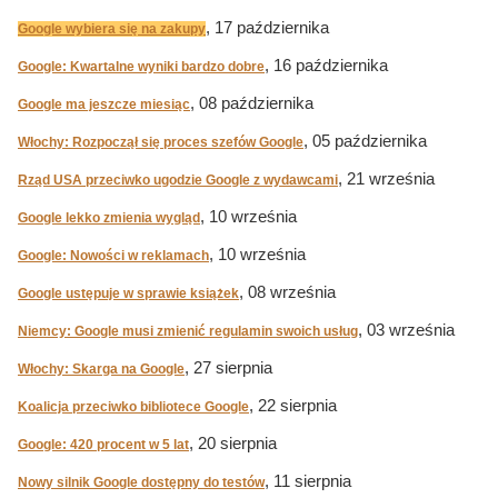
, 17 października
Google wybiera się na zakupy
, 16 października
Google: Kwartalne wyniki bardzo dobre
, 08 października
Google ma jeszcze miesiąc
, 05 października
Włochy: Rozpoczął się proces szefów Google
, 21 września
Rząd USA przeciwko ugodzie Google z wydawcami
, 10 września
Google lekko zmienia wygląd
, 10 września
Google: Nowości w reklamach
, 08 września
Google ustępuje w sprawie książek
, 03 września
Niemcy: Google musi zmienić regulamin swoich usług
, 27 sierpnia
Włochy: Skarga na Google
, 22 sierpnia
Koalicja przeciwko bibliotece Google
, 20 sierpnia
Google: 420 procent w 5 lat
, 11 sierpnia
Nowy silnik Google dostępny do testów