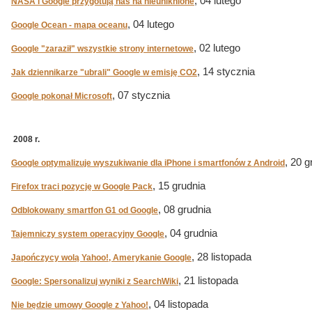
, 04 lutego
NASA i Google przygotują nas na nieuniknione
, 04 lutego
Google Ocean - mapa oceanu
, 02 lutego
Google "zaraził" wszystkie strony internetowe
, 14 stycznia
Jak dziennikarze "ubrali" Google w emisję CO2
, 07 stycznia
Google pokonał Microsoft
2008 r.
, 20 g
Google optymalizuje wyszukiwanie dla iPhone i smartfonów z Android
, 15 grudnia
Firefox traci pozycję w Google Pack
, 08 grudnia
Odblokowany smartfon G1 od Google
, 04 grudnia
Tajemniczy system operacyjny Google
, 28 listopada
Japończycy wolą Yahoo!, Amerykanie Google
, 21 listopada
Google: Spersonalizuj wyniki z SearchWiki
, 04 listopada
Nie będzie umowy Google z Yahoo!