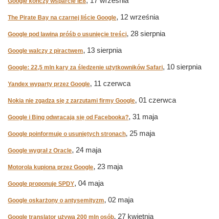
, 17 września
Google kończy wsparcie IE8
, 12 września
The Pirate Bay na czarnej liście Google
, 28 sierpnia
Google pod lawiną próśb o usunięcie treści
, 13 sierpnia
Google walczy z piractwem
, 10 sierpnia
Google: 22,5 mln kary za śledzenie użytkowników Safari
, 11 czerwca
Yandex wyparty przez Google
, 01 czerwca
Nokia nie zgadza się z zarzutami firmy Google
, 31 maja
Google i Bing odwracają się od Facebooka?
, 25 maja
Google poinformuje o usuniętych stronach
, 24 maja
Google wygrał z Oracle
, 23 maja
Motorola kupiona przez Google
, 04 maja
Google proponuje SPDY
, 02 maja
Google oskarżony o antysemityzm
, 27 kwietnia
Google translator używa 200 mln osób