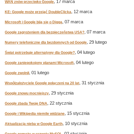
, 17 marca
WAN znów przeciwko Google
, 12 marca
KE: Google może przejąć DoubleClicka
, 07 marca
Microsoft i Google biją się o Digga
, 07 marca
Google zagrożeniem dla bezpieczeństwa USA?
, 29 lutego
Numery telefoniczne dla bezdomnych od Google
, 04 lutego
Świat potrzebuje alternatywy dla Google?
, 04 lutego
Google zaniepokojony planami Microsoft
, 01 lutego
Google zwolnił
, 31 stycznia
Współzałożyciele Google połączeni na 20 lat
, 29 stycznia
Google znowu mocniejszy
, 22 stycznia
Google zbada Twoje DNA
, 15 stycznia
Google i Wikipedia niemile widziane
, 10 stycznia
Aktualizacja nieba w Google Earth
, 02 stycznia