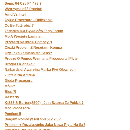
Semp 64 Czy P4 478 ?
Wytrzymałość Procka!
Amd Vs Intel
Cykle Procesora - Obliczenia
Co By Tu Zrobić ?
Zagadka Dla Bywalców Tego Forum
Mb A Wygięty Laminat
Przetarg Na Intelu Pomocy :)
Ciężki Problem Z Resetami Kompa
Czy Taka Zamiana Ma Sens?
Proszę O Pomoc Wymiana Procesora I Płyty
Drogra I Kiepska?
Najbardziej Awaryjna Marka Płyt Głównych
Z Intela Na Amd64
Dioda Procesora
Mój Pc
Bios ?!
Restarty
Kt333 & Barton(2500) - Jest Szansa Ze Pojdzie?
Moc Procesora
Pentium Ii
Błagam Pomocy! Piii 450 512 2.0v
Problem + Rozwiazanie: Jaka Nowa Plyta Na Sa?