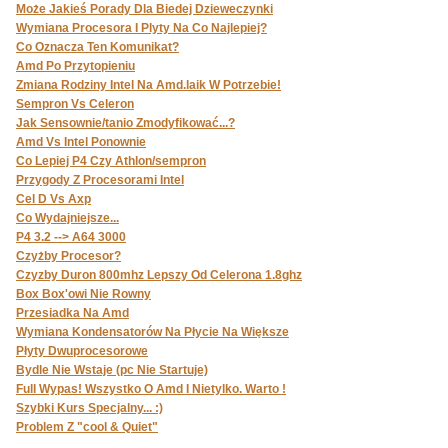
Może Jakieś Porady Dla Biedej Dzieweczynki
Wymiana Procesora I Plyty Na Co Najlepiej?
Co Oznacza Ten Komunikat?
Amd Po Przytopieniu
Zmiana Rodziny Intel Na Amd.laik W Potrzebie!
Sempron Vs Celeron
Jak Sensownie/tanio Zmodyfikować...?
Amd Vs Intel Ponownie
Co Lepiej P4 Czy Athlon/sempron
Przygody Z Procesorami Intel
Cel D Vs Axp
Co Wydajniejsze...
P4 3.2 --> A64 3000
Czyżby Procesor?
Czyzby Duron 800mhz Lepszy Od Celerona 1.8ghz
Box Box'owi Nie Rowny
Przesiadka Na Amd
Wymiana Kondensatorów Na Płycie Na Większe
Płyty Dwuprocesorowe
Bydle Nie Wstaje (pc Nie Startuje)
Full Wypas! Wszystko O Amd I Nietylko. Warto !
Szybki Kurs Specjalny... :)
Problem Z "cool & Quiet"