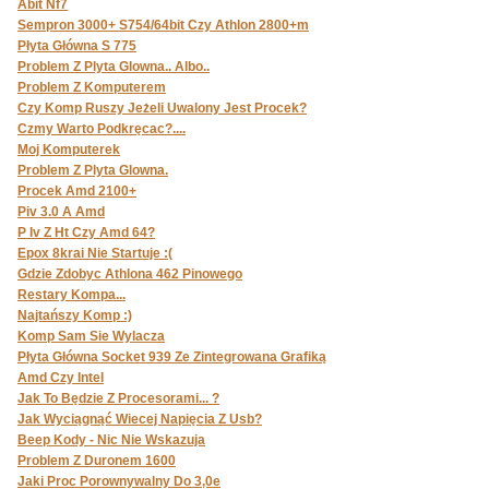
Abit Nf7
Sempron 3000+ S754/64bit Czy Athlon 2800+m
Płyta Główna S 775
Problem Z Plyta Glowna.. Albo..
Problem Z Komputerem
Czy Komp Ruszy Jeżeli Uwalony Jest Procek?
Czmy Warto Podkręcac?....
Moj Komputerek
Problem Z Plyta Glowna.
Procek Amd 2100+
Piv 3.0 A Amd
P Iv Z Ht Czy Amd 64?
Epox 8krai Nie Startuje :(
Gdzie Zdobyc Athlona 462 Pinowego
Restary Kompa...
Najtańszy Komp :)
Komp Sam Sie Wylacza
Płyta Główna Socket 939 Ze Zintegrowana Grafiką
Amd Czy Intel
Jak To Będzie Z Procesorami... ?
Jak Wyciągnąć Wiecej Napięcia Z Usb?
Beep Kody - Nic Nie Wskazuja
Problem Z Duronem 1600
Jaki Proc Porownywalny Do 3,0e