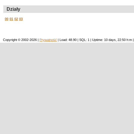
Działy
00
01
02
03
Copyright © 2002-2026 |
Prywatność
| Load: 48.90 | SQL: 1 | Uptime: 10 days, 22:50 h: