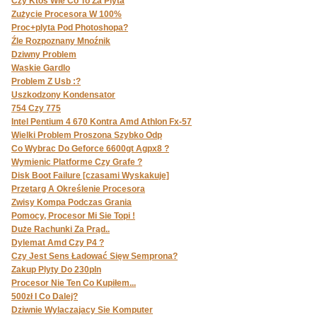
Czy Ktos Wie Co To Za Plyta
Zużycie Procesora W 100%
Proc+plyta Pod Photoshopa?
Źle Rozpoznany Mnoźnik
Dziwny Problem
Waskie Gardlo
Problem Z Usb :?
Uszkodzony Kondensator
754 Czy 775
Intel Pentium 4 670 Kontra Amd Athlon Fx-57
Wielki Problem Proszona Szybko Odp
Co Wybrac Do Geforce 6600gt Agpx8 ?
Wymienic Platforme Czy Grafe ?
Disk Boot Failure [czasami Wyskakuje]
Przetarg A Określenie Procesora
Zwisy Kompa Podczas Grania
Pomocy, Procesor Mi Sie Topi !
Duże Rachunki Za Prąd..
Dylemat Amd Czy P4 ?
Czy Jest Sens Ładować Sięw Semprona?
Zakup Plyty Do 230pln
Procesor Nie Ten Co Kupiłem...
500zł I Co Dalej?
Dziwnie Wylaczajacy Sie Komputer