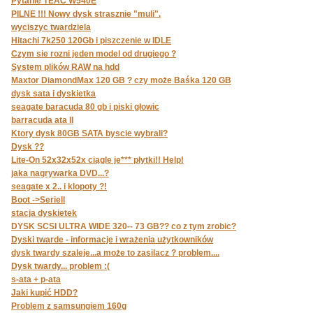
Pytanie TEAC W540E
PILNE !!! Nowy dysk strasznie "muli".
wyciszyc twardziela
Hitachi 7k250 120Gb i piszczenie w IDLE
Czym sie rozni jeden model od drugiego ?
System plików RAW na hdd
Maxtor DiamondMax 120 GB ? czy może Baśka 120 GB
dysk sata i dyskietka
seagate baracuda 80 gb i piski głowic
barracuda ata II
Ktory dysk 80GB SATA byscie wybrali?
Dysk ??
Lite-On 52x32x52x ciągle je*** płytki!! Help!
jaka nagrywarka DVD...?
seagate x 2.. i klopoty ?!
Boot ->Seriell
stacja dyskietek
DYSK SCSI ULTRA WIDE 320-- 73 GB?? co z tym zrobic?
Dyski twarde - informacje i wrażenia użytkowników
dysk twardy szaleje...a może to zasilacz ? problem....
Dysk twardy... problem :(
s-ata + p-ata
Jaki kupić HDD?
Problem z samsungiem 160g