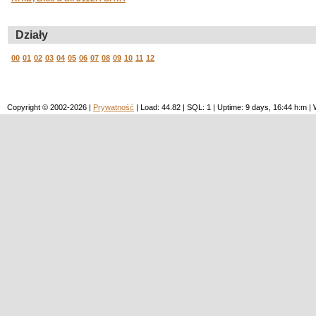
Działy
00
01
02
03
04
05
06
07
08
09
10
11
12
Copyright © 2002-2026 |
Prywatność
| Load: 44.82 | SQL: 1 | Uptime: 9 days, 16:44 h:m