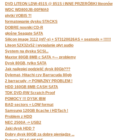
DVD LITEON LDW-451S @ 851S i INNE PRZERÓBKI liteonów
WDC WD800JB-00FMA0
plytki VOBIS ?!
formatowanie dysku STACKS
DOBRE nosniki CD-R
głośne Seagate SATA
Silicon image 3112 (nf7-s) + ST3120026AS + seatools = !!!!!!
Liteon 52X32x52 i wypalanie płyt audio
System na dysku SCSI...
Maxtor 80GB 8MB c SATA <--- problemy
Dysk 80GB, tylko SATA
Jak najlepiej podzielić dysk 80Gb???
Dylemat- Hitachi czy Barracuda 80gb
2 barracudy -> POWAZNY PROBLEM !
HDD 160GB 8MB CASH SATA
TDK DVD-RW Scratch Proof
POMOCY !!! DYSK IBM
BAD sectors = LOW format
Samsung 120GB 8cache i HDTach !
Problem z HDD
NEC 2500A -> USB2
Jaki dysk HDD ?
Dobry dysk 80GB za dobre pieniądze ...