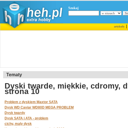
Szukaj
artykuły
Tematy
Dyski twarde, miękkie, cdromy, d
strona 10
Problem z dyskiem Maxtor SATA
Dysk WD Caviar WD80D MEGA PROBLEM
Dysk twardy
Dysk SATA i ATA - problem
cichy, maly dysk