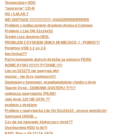
Temperatury HDD
"pancerne" CD-R
HD i S.M.AR.T
WD SHITVIAR !!!!!!!!!!!!!!!!!! :(GGGGRRRRRRRRR
Problem z podlaczeniem drugiego dysku w Compaq
Problem z Lite ON 52x24x52
Średni czas dostępu HDD.
PROBLEM Z DYSKIEM ZNIKA MI MIEJSCE ;( - POMOCY!
Pendrive USB 1.1 vs 2.0
low format??
Partycjonowanie dużych dysków za pomocą FDISK
NOWE DYSKI !!!!!!!!! PYTANIE !!!!!
Lite-on 52327S nie nagrywa płyt
maxtor - nie liczy spojnosci!!!!
Zwalniający komputer, prawdopodobnie chodzi o dysk
Twardy Dysk - ODMOWA DOSTEPU ?!?!!?
najlepsza nagrywarka !PILNE!
Jaki dysk 120 GB SATA ??
problem z dyskiem
Problem z nagrywarka Lite On 52x24x52 - proszę pomóżcie!
Samsung 160GB ...
Czy da sie naprawic klekoczacy dysk??
Overburning HDD (o ile?)
RAID, Bios a Sil 3112A SATA