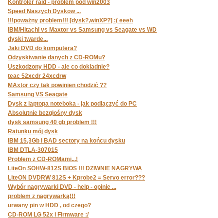
Kontroler raid - problem pod win2003
Speed Naszych Dyskow ...
!!!poważny problem!!! [dysk?,winXP?] :( eeeh
IBM/Hitachi vs Maxtor vs Samsung vs Seagate vs WD
dyski twarde...
Jaki DVD do komputera?
Odzyskiwanie danych z CD-ROMu?
Uszkodzony HDD - ale co dokladnie?
teac 52xcdr 24xcdrw
MAxtor czy tak powinien chodzić ??
Samsung VS Seagate
Dysk z laptopa noteboka - jak podłączyć do PC
Absolutnie bezgłośny dysk
dysk samsung 40 gb problem !!!
Ratunku mój dysk
IBM 15,3Gb i BAD sectory na końcu dysku
IBM DTLA-307015
Problem z CD-ROMami...!
LiteOn SOHW-812S BIOS !!! DZIWNIE NAGRYWA
LiteON DVDRW 812S + Kprobe2 = Servo error???
Wybór nagrywarki DVD - help - opinie ...
problem z nagrywarką!!!
urwany pin w HDD , od czego?
CD-ROM LG 52x i Firmware :/