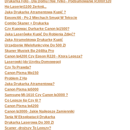
Drukarka Foto - Dla Domu I Nie Tylko - Podsumowanie R300/r320
Hp Laserjet1100 Zerknij...
Jaką Drukarke Atramentową Kupić ?
Epsonc66 - Po 2 Miechach Smugi W Tekscie
Combo Skaner + Drukarka
Czy Kupowac Durkarke Canon Ip1500?
Jaka Laserówke Kupić Do Robienia Zdjęć?
Jaką Atramebtową Drukarkę Kupić
Urządzenie Wielofunkcyjne Do 500 Zł
Skaner Mustek Bp 2448ta Pro
Canon Ip4200 Czy Epson R220 - Ktora Lepsza?
Laserowki (do Uzytku Domowego)
Czy To Prawda?
Canon Pixma Mp150
Problem Z Hp
Jaka Drukarka Atramentowa?
Canon Pixma Ip5000
Samsung Ml-1610 Czy Canon Ip3000 ?
Co Lepsze 6p Czy 6l ?
Canon Pixma Ip4200
Canon Ip3000- Jakie Najlepsze Zamienniki
Tania W Eksploatacji Drukarka
Drukarka Laserowa Do 300 Zl
Scaner -droższy To Lepszy?