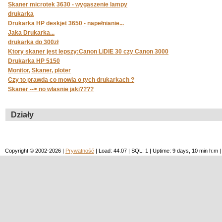
Skaner microtek 3630 - wygaszenie lampy
drukarka
Drukarka HP deskjet 3650 - napełnianie...
Jaka Drukarka...
drukarka do 300zł
Ktory skaner jest lepszy:Canon LiDIE 30 czy Canon 3000
Drukarka HP 5150
Monitor, Skaner, ploter
Czy to prawda co mowia o tych drukarkach ?
Skaner --> no wlasnie jaki????
Działy
Copyright © 2002-2026 |
Prywatność
| Load: 44.07 | SQL: 1 | Uptime: 9 days, 10 min h: