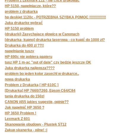
Problem z Lexmark Z12 - nie chce drukować
HP 5150, napełniacze, które??
problem z drukarką
hp deskjet 1120c - POTRZEBNA SZYBKA POMOC !!!!!!!!!!!!!!
Jaka drukarke wybrać
HP 5150 problem
(drukarki) Zasychajace glowice w Canonach
[drukarka- kupno] drukarka laserowa - co kupić do 1000 zł?
Drukarka do 400 zl ??!!
napełnianie tuszy
HP 690c nie pobiera papieru
tusz HP 1 m-ac "out of date" czy bedzie jeszcze OK
Jaka drukarka najlepsza????
problem bo jeden kolor zasechl w drukarce..
nowa drukarka
Problem z Drukarką [ HP 610C ]
[Drukarka] HP 7660/7260, Epson C64/C84
tania drukarka do 150zl
CANON i455 jakies sugestie, opinie??
Jak napełnić HP 3650 ?
HP 3650 Problem !
Lexmark Z 601
Skanowanie obudowy - Plustek ST12
Zakup skanerka - pilne! :|