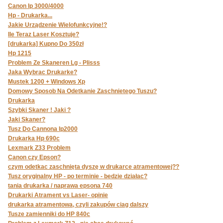
Canon Ip 3000/4000
Hp - Drukarka...
Jakie Urządzenie Wielofunkcyjne!?
Ile Teraz Laser Kosztuje?
[drukarka] Kupno Do 350zł
Hp 1215
Problem Ze Skaneren Lg - Plisss
Jaka Wybrac Drukarke?
Mustek 1200 + Windows Xp
Domowy Sposob Na Odetkanie Zaschnietego Tuszu?
Drukarka
Szybki Skaner ! Jaki ?
Jaki Skaner?
Tusz Do Cannona Ip2000
Drukarka Hp 690c
Lexmark Z33 Problem
Canon czy Epson?
czym odetkac zaschnięta dyszę w drukarce atramentowej??
Tusz oryginalny HP - po terminie - bedzie działac?
tania drukarka / naprawa epsona 740
Drukarki Atrament vs Laser- opinie
drukarka atramentowa, czyli zakupów ciag dalszy
Tusze zamienniki do HP 840c