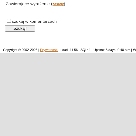
Zawierające wyrażenie (
):
zasady
szukaj w komentarzach
Copyright © 2002-2026 |
Prywatność
| Load: 41.56 | SQL: 1 | Uptime: 8 days, 9:40 h:m 