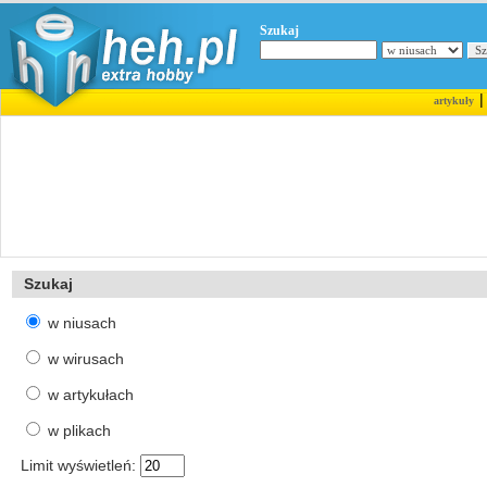
Szukaj
artykuły
Szukaj
w niusach
w wirusach
w artykułach
w plikach
Limit wyświetleń: