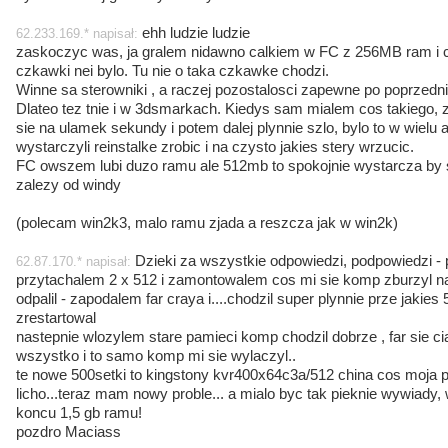
ehh ludzie ludzie
62.233.169.* napisał:
zaskoczyc was, ja gralem nidawno calkiem w FC z 256MB ram i co, 
czkawki nei bylo. Tu nie o taka czkawke chodzi.
Winne sa sterowniki , a raczej pozostalosci zapewne po poprzedni
Dlateo tez tnie i w 3dsmarkach. Kiedys sam mialem cos takiego, 
sie na ulamek sekundy i potem dalej plynnie szlo, bylo to w wielu a
wystarczyli reinstalke zrobic i na czysto jakies stery wrzucic.
FC owszem lubi duzo ramu ale 512mb to spokojnie wystarcza by s
zalezy od windy
(polecam win2k3, malo ramu zjada a reszcza jak w win2k)
Dzieki za wszystkie odpowiedzi, podpowiedzi - 
62.87.170.* napisał:
przytachalem 2 x 512 i zamontowalem cos mi sie komp zburzyl na
odpalil - zapodalem far craya i....chodzil super plynnie prze jaki
zrestartowal
nastepnie wlozylem stare pamieci komp chodzil dobrze , far sie c
wszystko i to samo komp mi sie wylaczyl..
te nowe 500setki to kingstony kvr400x64c3a/512 china cos moja plyt
licho...teraz mam nowy proble... a mialo byc tak pieknie wywiady, 
koncu 1,5 gb ramu!
pozdro Maciass