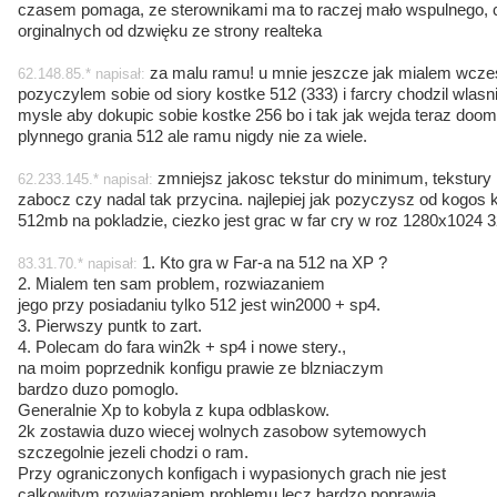
czasem pomaga, ze sterownikami ma to raczej mało wspulnego, c
orginalnych od dzwięku ze strony realteka
za malu ramu! u mnie jeszcze jak mialem wczes
62.148.85.* napisał:
pozyczylem sobie od siory kostke 512 (333) i farcry chodzil wlasni
mysle aby dokupic sobie kostke 256 bo i tak jak wejda teraz doom3
plynnego grania 512 ale ramu nigdy nie za wiele.
zmniejsz jakosc tekstur do minimum, tekstury 
62.233.145.* napisał:
zabocz czy nadal tak przycina. najlepiej jak pozyczysz od kogo
512mb na pokladzie, ciezko jest grac w far cry w roz 1280x1024 32b
1. Kto gra w Far-a na 512 na XP ?
83.31.70.* napisał:
2. Mialem ten sam problem, rozwiazaniem
jego przy posiadaniu tylko 512 jest win2000 + sp4.
3. Pierwszy puntk to zart.
4. Polecam do fara win2k + sp4 i nowe stery.,
na moim poprzednik konfigu prawie ze blzniaczym
bardzo duzo pomoglo.
Generalnie Xp to kobyla z kupa odblaskow.
2k zostawia duzo wiecej wolnych zasobow sytemowych
szczegolnie jezeli chodzi o ram.
Przy ograniczonych konfigach i wypasionych grach nie jest
calkowitym rozwiazaniem problemu lecz bardzo poprawia