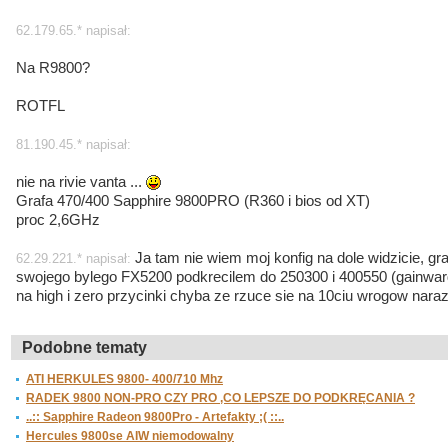
62.179.65.* napisał:
Na R9800?
ROTFL
81.190.45.* napisał:
nie na rivie vanta ...
Grafa 470/400 Sapphire 9800PRO (R360 i bios od XT)
proc 2,6GHz
Ja tam nie wiem moj konfig na dole widzicie, gra
62.29.221.* napisał:
swojego bylego FX5200 podkrecilem do 250300 i 400550 (gainwar
na high i zero przycinki chyba ze rzuce sie na 10ciu wrogow naraz 
Podobne tematy
ATI HERKULES 9800- 400/710 Mhz
RADEK 9800 NON-PRO CZY PRO ,CO LEPSZE DO PODKRĘCANIA ?
..:: Sapphire Radeon 9800Pro - Artefakty ;( ::..
Hercules 9800se AIW niemodowalny