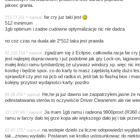
jakosc grania.
far cry juz taki jest
213.77.211.* napisał:
512 minimum
1gb optimum i zadne cudowne optymalizacje nic nie dadza
no coz czas na duala ale 2*512 taka jest prawda
zgadzam się z Eclipse, całkowita racja far cry już
82.210.154.* napisał:
jest najlepiej dopracowany i już podobnie jak gry Lock-on, lagowani
małej ilości ramu tymbardziej że używasz windozy xp. więc nic in
kostkę i będzie spox. co do karty to masz zajebistą kartę dużo le
sprawdził czy jest na pcb od radka xt, jeśli tak to flashuj bios i 
kolejny przytost wydajności karty. pozdro
He,he ja juz dawno sie zaopatrzyłem,jasne że n
83.28.254.* napisał:
odinstalowania sterów to oczywiśćie Driver Cleanerem ale nie w
Ja mam 1gb ramu i radeona 9800proxt (R360 co
217.197.65.* napisał:
ramu w farcry dało tej grze kopa ale większego dało jej i tak przero
na wstepie dzieki za liczne odopowiedzi wyglada
62.87.175.* napisał:
tak...znowu wydatki. Postaram sie krotko ustosunkowac do niekto