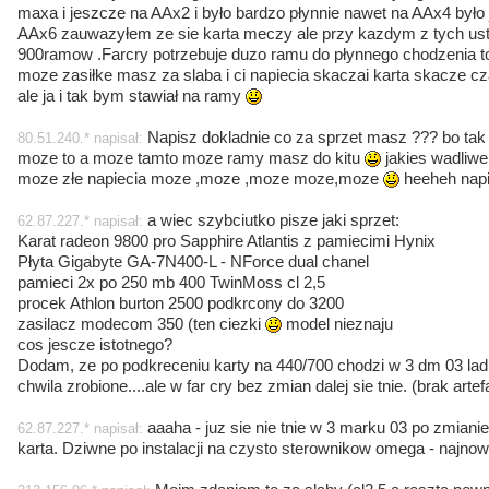
maxa i jeszcze na AAx2 i było bardzo płynnie nawet na AAx4 było
AAx6 zauwazyłem ze sie karta meczy ale przy kazdym z tych us
900ramow .Farcry potrzebuje duzo ramu do płynnego chodzenia to
moze zasiłke masz za slaba i ci napiecia skaczai karta skacze cz
ale ja i tak bym stawiał na ramy
Napisz dokladnie co za sprzet masz ??? bo tak 
80.51.240.* napisał:
moze to a moze tamto moze ramy masz do kitu
jakies wadliwe
moze złe napiecia moze ,moze ,moze moze,moze
heeheh napi
a wiec szybciutko pisze jaki sprzet:
62.87.227.* napisał:
Karat radeon 9800 pro Sapphire Atlantis z pamiecimi Hynix
Płyta Gigabyte GA-7N400-L - NForce dual chanel
pamieci 2x po 250 mb 400 TwinMoss cl 2,5
procek Athlon burton 2500 podkrcony do 3200
zasilacz modecom 350 (ten ciezki
model nieznaju
cos jescze istotnego?
Dodam, ze po podkreceniu karty na 440/700 chodzi w 3 dm 03 ladn
chwila zrobione....ale w far cry bez zmian dalej sie tnie. (brak arte
aaaha - juz sie nie tnie w 3 marku 03 po zmiani
62.87.227.* napisał:
karta. Dziwne po instalacji na czysto sterownikow omega - najnows