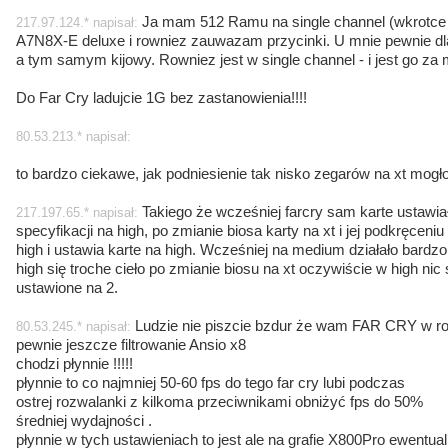
Ja mam 512 Ramu na single channel (wkrotce
217.97.124.* napisał:
A7N8X-E deluxe i rowniez zauwazam przycinki. U mnie pewnie d
a tym samym kijowy. Rowniez jest w single channel - i jest go za m
Do Far Cry ladujcie 1G bez zastanowienia!!!!
80.53.213.* napisał:
to bardzo ciekawe, jak podniesienie tak nisko zegarów na xt mogł
Takiego że wcześniej farcry sam karte ustawia
217.197.65.* napisał:
specyfikacji na high, po zmianie biosa karty na xt i jej podkręceni
high i ustawia karte na high. Wcześniej na medium działało bardzo
high się troche cieło po zmianie biosu na xt oczywiście w high nic 
ustawione na 2.
Ludzie nie piszcie bzdur że wam FAR CRY w r
80.53.245.* napisał:
pewnie jeszcze filtrowanie Ansio x8
chodzi płynnie !!!!!
płynnie to co najmniej 50-60 fps do tego far cry lubi podczas
ostrej rozwalanki z kilkoma przeciwnikami obniżyć fps do 50%
średniej wydajności .
płynnie w tych ustawieniach to jest ale na grafie X800Pro ewentua