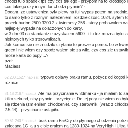
chodzi tu o spadek fps czy cos takiego - przypomina to krotkiego l
cos takiego czy innym far chodzi plynnie? -
Dodam, ze ustawieniea byly pierw na full wypas potem na srednie
to samo tylko z roznym natezeniem. rozdzielczosc 1024. sytem to
procek burton 2500 3200 2 x twinmosy 256 - stery probowalem ws
najlepiej wypada na dolaczonych do karty.
w 3 dm 03 na standardzie uzyskalem 5600 - i tu tez mozna bylo 
niektorych tylko sterownikach.
Jak komus sie nie znudzilo czytanie to prosze o pomoc bo w kwesti
green i nie wiem czy spodziwalem sie za wile, czy cos zle ustawi
moze karta do pupy....?
pzdr
Maciass
typowe objawy braku ramu, pożycz od kogoś k
62.233.152.* napisał:
róznice
Ale ma przycinanie w 3dmarku - ja mialem to s
81.18.216.* napisał:
kilka sekund, niby płynnie i przycięcie. Do tej pory nie wiem co 
się rdzenia (zmieniłem chłodzenie), czy sterowniki (wraz z chło
2.5.44) - przycinanie ustąpiło.
brak ramu FarCry do płynnego chodzenia potr
80.51.240.* napisał:
zalecana 1G ja u sieibie grałem na 1280-1024 na VeryHigh i Ultra 