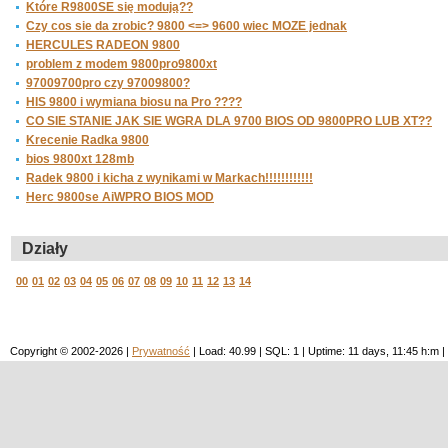
Które R9800SE się modują??
Czy cos sie da zrobic? 9800 <=> 9600 wiec MOZE jednak
HERCULES RADEON 9800
problem z modem 9800pro9800xt
97009700pro czy 97009800?
HIS 9800 i wymiana biosu na Pro ????
CO SIE STANIE JAK SIE WGRA DLA 9700 BIOS OD 9800PRO LUB XT??
Krecenie Radka 9800
bios 9800xt 128mb
Radek 9800 i kicha z wynikami w Markach!!!!!!!!!!!!
Herc 9800se AiWPRO BIOS MOD
Działy
00
01
02
03
04
05
06
07
08
09
10
11
12
13
14
Copyright © 2002-2026 |
Prywatność
| Load: 40.99 | SQL: 1 | Uptime: 11 days, 11:45 h: