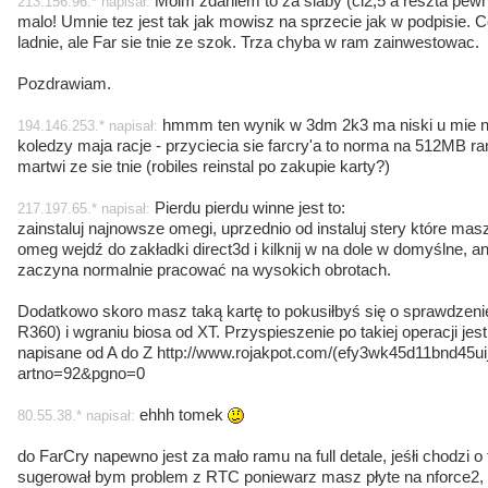
Moim zdaniem to za slaby (cl2,5 a reszta pewni
213.156.96.* napisał:
malo! Umnie tez jest tak jak mowisz na sprzecie jak w podpisie.
ladnie, ale Far sie tnie ze szok. Trza chyba w ram zainwestowac.
Pozdrawiam.
hmmm ten wynik w 3dm 2k3 ma niski u mie na 
194.146.253.* napisał:
koledzy maja racje - przyciecia sie farcry'a to norma na 512MB r
martwi ze sie tnie (robiles reinstal po zakupie karty?)
Pierdu pierdu winne jest to:
217.197.65.* napisał:
zainstaluj najnowsze omegi, uprzednio od instaluj stery które ma
omeg wejdź do zakładki direct3d i kilknij w na dole w domyślne, an
zaczyna normalnie pracować na wysokich obrotach.
Dodatkowo skoro masz taką kartę to pokusiłbyś się o sprawdzenie 
R360) i wgraniu biosa od XT. Przyspieszenie po takiej operacji jes
napisane od A do Z http://www.rojakpot.com/(efy3wk45d11bnd45uij
artno=92&pgno=0
ehhh tomek
80.55.38.* napisał:
do FarCry napewno jest za mało ramu na full detale, jeśłi chodzi o
sugerował bym problem z RTC poniewarz masz płyte na nforce2, 