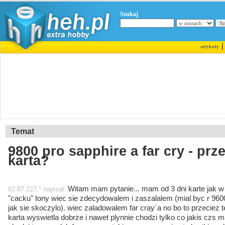
Szukaj
artykuły
Temat
9800 pro sapphire a far cry - pr
karta?
Witam mam pytanie... mam od 3 dni karte jak w 
62.87.227.* napisał:
"cacku" tony wiec sie zdecydowalem i zaszalalem (mial byc r 9600
jak sie skoczylo). wiec zaladowalem far cray`a no bo to przeciez te
karta wyswietla dobrze i nawet plynnie chodzi tylko co jakis czs m