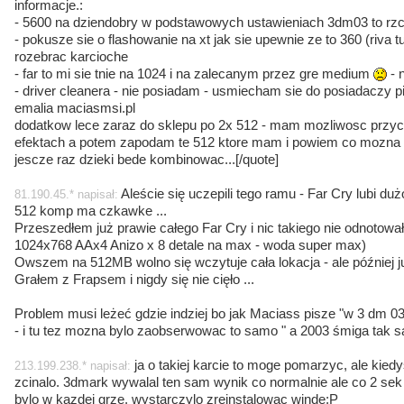
informacje.:
- 5600 na dziendobry w podstawowych ustawieniach 3dm03 to rzc
- pokusze sie o flashowanie na xt jak sie upewnie ze to 360 (riva tu
rozebrac karcioche
- far to mi sie tnie na 1024 i na zalecanym przez gre medium
- 
- driver cleanera - nie posiadam - usmiecham sie do posiadaczy 
emalia maciasmsi.pl
dodatkow lece zaraz do sklepu po 2x 512 - mam mozliwosc przy
efektach a potem zapodam te 512 ktore mam i powiem co mozna n
jescze raz dzieki bede kombinowac...[/quote]
Aleście się uczepili tego ramu - Far Cry lubi du
81.190.45.* napisał:
512 komp ma czkawke ...
Przeszedłem już prawie całego Far Cry i nic takiego nie odnotow
1024x768 AAx4 Anizo x 8 detale na max - woda super max)
Owszem na 512MB wolno się wczytuje cała lokacja - ale później już
Grałem z Frapsem i nigdy się nie cięło ...
Problem musi leżeć gdzie indziej bo jak Maciass pisze "w 3 dm 
- i tu tez mozna bylo zaobserwowac to samo " a 2003 śmiga tak s
ja o takiej karcie to moge pomarzyc, ale kied
213.199.238.* napisał:
zcinalo. 3dmark wywalal ten sam wynik co normalnie ale co 2 sek
bylo w kazdej grze. wystarczylo zreinstalowac winde:P