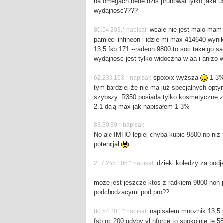
na omegach bede dzis prubowal tylko jake 
wydajnosc????
wcale nie jest malo mam k
80.54.203.* napisał:
pamieci infineon i idzie mi max 414640 wy
13,5 fsb 171 --radeon 9800 to soc takeigo 
wydajnosc jest tylko widoczna w aa i anizo
spoxxx wyższa
1-3% 
62.233.163.* napisał:
tym bardziej że nie ma już specjalnych optym
szybszy. R350 posiada tylko kosmetyczne zm
2.1 dają max jak napisałem 1-3%
83.30.30.* napisał:
No ale IMHO lepiej chyba kupic 9800 np niz
potencjal
dzieki koledzy za podj
217.255.105.* napisał:
moze jest jeszcze ktos z radkiem 9800 non p
podchodzacymi pod pro??
napisalem mnoznik 13,5 
80.54.201.* napisał:
fsb np 200 gdyby yl nforce to spokojnie te 5