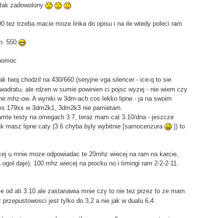
e tak zadowolony
tez trzeba macie moze linka do opisu i na ile wtedy poleci ram
tn. 550
 pomoc
k twoj chodzil na 430/660 (seryjne vga silencer - ice-q to sie
kwadratu, ale rdzen w sumie powinien ci pojsc wyzej - nie wiem czy
che mhz-ow. A wyniki w 3dm-ach cos lekko lipne - ja na swoim
kies 179xx w 3dm2k1, 3dm2k3 nie pamietam.
 tamte testy na omegach 3.7, teraz mam cat 3.10/dna - jeszcze
ak masz lipne caty (3.6 chyba byly wybitnie [samocenzura
]) to
ecej u mnie moze odpowiadac te 20mhz wiecej na ram na karcie,
ogol daje), 100 mhz wiecej na procku no i timingi ram 2-2-2-11.
ie od ati 3.10 ale zastanawia mnie czy to nie tez przez to ze mam
 przepustowosci jest tylko do 3,2 a nie jak w dualu 6,4 .