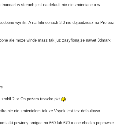
tnandart w sterach jest na default nic nie zmieniane a w
dobne wyniki. A na Infineonach 3.0 nie dojaedziesz na Pro bez
bne ale może winde masz tak już zasyfioną że nawet 3dmark
re
 zrobił ? :> On pożera troszke pkt
ika nic nie zmienialem tak ze Vsynk jest tez defaultowo
 pamiatki powinny smigac na 660 lub 670 a one chodza poprawnie