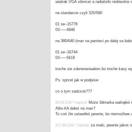
wiatrak VGA silencer a radiatorki niebieskie
na standarcie czyli 325/580
01 se--15778
03------4946
na 380/640 (max na pamieci po dalej sa babo
01 se--16744
03------5618
troche sie zdenerwowalem bo troche kasy w
Ps. sprzet jak w podpisie
co o tym sadzicie???
Może 3dmarka walnąłeś n
80.50.238.* napisał:
Albo AA dałeś na max?
To coś źle ustawiłeś pewnie, bo niemożliwe
za malo, pewnie jakos o
217.98.234.* napisał: