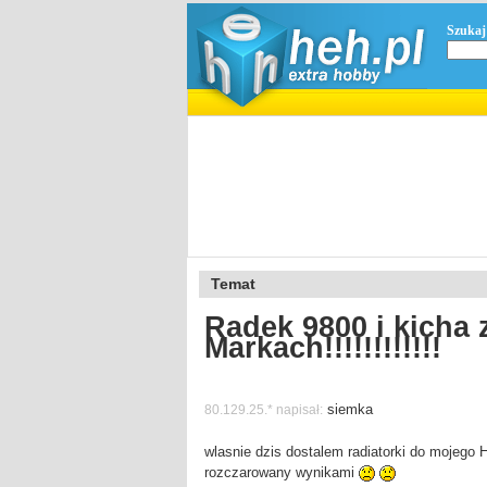
Szukaj
Temat
Radek 9800 i kicha
Markach!!!!!!!!!!!!
siemka
80.129.25.* napisał:
wlasnie dzis dostalem radiatorki do mojego H
rozczarowany wynikami