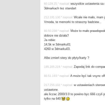
wszystkie ustawienia sa s
80.129.25.* napisał:
3dmarkach tez standart
Wcale nie mało, mam po
212.191.130.* napisał:
Vmoda, te memorki to straszny badziew...
Może to mało prawdopodo
80.50.238.* napisał:
dobrze nie działa?
Ja robie:
14,5k w 3dmarku01
4260 w 3dmarku03.
Albo zmień stery do płyty/karty ?
Zapodaj link do compa
195.205.219.* napisał:
A może być tak vsync off
80.51.193.* napisał:
w ustawieniach sterown
217.255.102.* napisał:
ustawione.
ale liczac 2000/3.0 to powino byc 666 czyli
tylko na 640