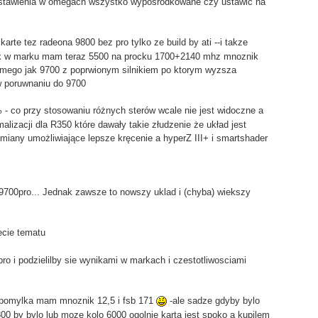
ustawienia w omegach wszystko wyposrodkowane czy ustawic na
arte tez radeona 9800 bez pro tylko ze build by ati --i takze
nik w marku mam teraz 5500 na procku 1700+2140 mhz mnoznik
samego jak 9700 z poprwionym silnikiem po ktorym wyzsza
 w poruwnaniu do 9700
- co przy stosowaniu różnych sterów wcale nie jest widoczne a
alizacji dla R350 które dawały takie złudzenie że układ jest
iany umożliwiające lepsze kręcenie a hyperZ III+ i smartshader
 9700pro... Jednak zawsze to nowszy uklad i (chyba) wiekszy
ecie tematu
ro i podzielilby sie wynikami w markach i czestotliwosciami
pomylka mam mnoznik 12,5 i fsb 171
-ale sadze gdyby bylo
800 by bylo lub moze kolo 6000 ogolnie karta jest spoko a kupilem