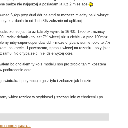
cene sadze nie najgorzej a posiadam ja juz 2 miesiace
wosc 6,4gb przy dual ddr na amd to mozesz miedzy bajki wlozyc.
e zysk z duala to od 1 do 5% zaleznie od aplikacji.
ku ze nie jest to az taki zly wynik te 16700. 1200 pkt roznicy
 i radek default - to jest 7% wiecej niz u ciebie - a proc 100mhz
olerny niby-super-duper dual ddr - moze chyba w sumie robic te 7%
mi na karcie - i powtarzam, sprobuj wiecej na rdzeniu - przy jakis
ramu. No chyba ze ci nie idzie wyzej core.
walem bo chcialem tylko z modelu non pro zrobic tanim kosztem
w podkrecanie core .
o wiatraka i przymocuje go z tylu i zobacze jak bedzie
arty widze roznice w szybkosci ( szczegulnie w chodzeniu po
 DO PODKRĘCANIA ?