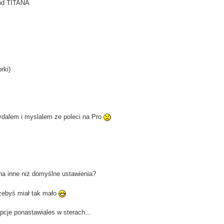
 od TITANA
rki)
ydalem i myslalem ze poleci na Pro
a inne niż domyślne ustawienia?
 zebyś miał tak mało
pcje ponastawiales w sterach...