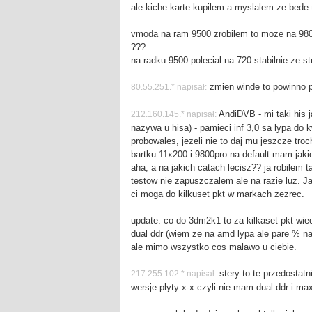
ale kiche karte kupilem a myslalem ze bed
vmoda na ram 9500 zrobilem to moze na 9800 
???
na radku 9500 polecial na 720 stabilnie ze s
zmien winde to powinno
80.55.251.* napisał:
AndiDVB - mi taki his ja
212.160.145.* napisał:
nazywa u hisa) - pamieci inf 3,0 sa lypa do 
probowales, jezeli nie to daj mu jeszcze tro
bartku 11x200 i 9800pro na default mam ja
aha, a na jakich catach lecisz?? ja robilem
testow nie zapuszczalem ale na razie luz. J
ci moga do kilkuset pkt w markach zezrec.
update: co do 3dm2k1 to za kilkaset pkt wi
dual ddr (wiem ze na amd lypa ale pare % na 
ale mimo wszystko cos malawo u ciebie.
stery to te przedostatn
217.255.102.* napisał:
wersje plyty x-x czyli nie mam dual ddr i max