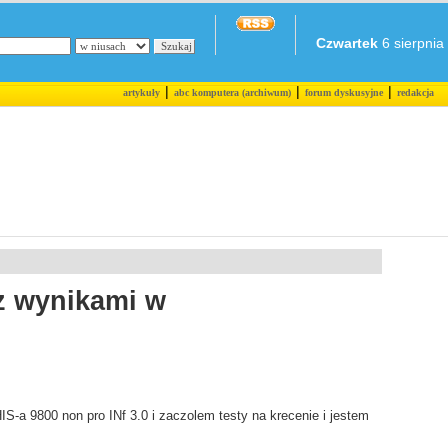
Czwartek
6 sierpnia 
|
|
|
artykuły
abc komputera (archiwum)
forum dyskusyjne
redakcja
 z wynikami w
IS-a 9800 non pro INf 3.0 i zaczolem testy na krecenie i jestem