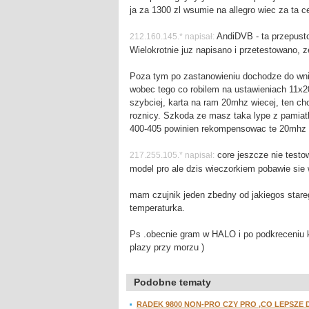
ja za 1300 zl wsumie na allegro wiec za ta 
AndiDVB - ta przepusto
212.160.145.* napisał:
Wielokrotnie juz napisano i przetestowano, z
Poza tym po zastanowieniu dochodze do wnios
wobec tego co robilem na ustawieniach 11x200
szybciej, karta na ram 20mhz wiecej, ten ch
roznicy. Szkoda ze masz taka lype z pamiatka
400-405 powinien rekompensowac te 20mhz z 
core jeszcze nie testo
217.255.105.* napisał:
model pro ale dzis wieczorkiem pobawie sie 
mam czujnik jeden zbedny od jakiegos stareg
temperaturka.
Ps .obecnie gram w HALO i po podkreceniu k
plazy przy morzu )
Podobne tematy
RADEK 9800 NON-PRO CZY PRO ,CO LEPSZE