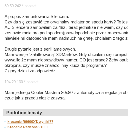
80.50.242.* napisał:
A propos zamontowania Silencera.
Czy da się zostawić ten oryginalny radiator od spodu karty? To jes
AC Silencera zamowilem za 48zl, teraz jednakze nie wiem, czy dob
zostawic radiatora pod spodem(prawdopodobnie przez mocowanie S
niewiele mi da(obecnie mam nadmuch na grafę, chciałem z tego
Drugie pytanie jest z serii lame'owych.
Mam wersje "załatkowaną" 3DMarków. Gdy chciałem się zarejestr
wywaliło że mam nieprawidłowy numer. CO jest grane? Zeby opub
okrojona, czy musze znalezc inny klucz do programu?
Z gory dzieki za odpowiedz.
194.29.130.* napisał:
Mam jednego Cooler Mastera 80x80 z automatyczna regulacja obr
czuc jak z przodu niezle zasysa.
Podobne tematy
krecenie R9600XT, wyniki??
Krecenie Radeona 9100L