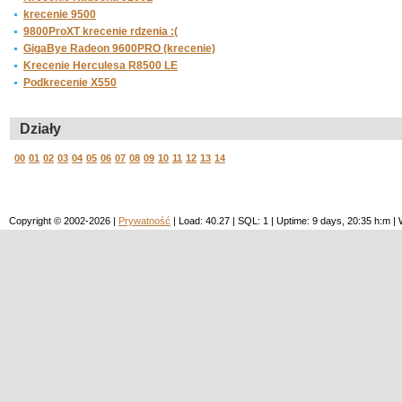
krecenie 9500
9800ProXT krecenie rdzenia :(
GigaBye Radeon 9600PRO (krecenie)
Krecenie Herculesa R8500 LE
Podkrecenie X550
Działy
00
01
02
03
04
05
06
07
08
09
10
11
12
13
14
Copyright © 2002-2026 |
Prywatność
| Load: 40.27 | SQL: 1 | Uptime: 9 days, 20:35 h:m