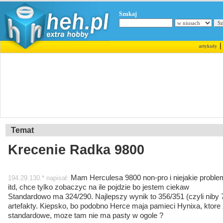
Szukaj
artykuły
Temat
Krecenie Radka 9800
Mam Herculesa 9800 non-pro i niejakie problem
194.29.130.* napisał:
itd, chce tylko zobaczyc na ile pojdzie bo jestem ciekaw
Standardowo ma 324/290. Najlepszy wynik to 356/351 (czyli niby 
artefakty. Kiepsko, bo podobno Herce maja pamieci Hynixa, ktore z
standardowe, moze tam nie ma pasty w ogole ?