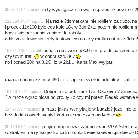
ile ty wyciagasz na swoim sprzecie? pewnie <2
80.55.171.* napisał:
Na razie 3dsmarkami nie robilem za duzo, na 
212.160.145.* napisał:
i procek 11x200 bylo cos kolo 18k w 3dm2k1, potem nie robilem 
koncu sie porzadnie zabiore do roboty.
edit: tzn ustawienia karty testowalem na arty matka natura z 3dm
hehe ja na swoim 9800 non-pro dojechałem do 4
193.41.113.* napisał:
czyzbym trafil
w dobrą sztukę ?
no i ponad 20k na 3.2GHz w 2k1 ... Karta Max Wypas
(aaaaa dodam że przy 450-core łapie niewielkie artefakty ... ale to i
Dobra to co radzicie z tym Radkiem ? Zmienic c
194.29.130.* napisał:
? A moze wgrac biosa od pro, tylko czy mi potem Radek wstanie 
a masz jakas wentylacje w budzie? jezeli nie to s
217.97.59.* napisał:
bez dodatkowych wentyli karta nie ma czym oddychac
ja bym proponowal zamontowac VGA Silencera 
80.129.61.* napisał:
wiatrakiem na rynku jesli chodzi o chlodzenie konwencjinalne do 