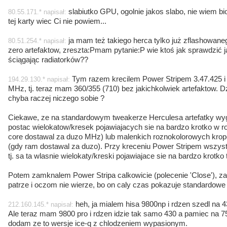
slabiutko GPU, ogolnie jakos slabo, nie wiem b
80.55.171.* napisał:
tej karty wiec Ci nie powiem...
ja mam też takiego herca tylko już zflashowanego
80.51.254.* napisał:
zero artefaktow, zreszta:Pmam pytanie:P wie ktoś jak sprawdzić 
ściągając radiatorków??
Tym razem krecilem Power Stripem 3.47.425 i w
194.29.130.* napisał:
MHz, tj. teraz mam 360/355 (710) bez jakichkolwiek artefaktow. D
chyba raczej niczego sobie ?
Ciekawe, ze na standardowym tweakerze Herculesa artefatky wygl
postac wielokatow/kresek pojawiajacych sie na bardzo krotko w 
core dostawal za duzo MHz) lub malenkich roznokolorowych kro
(gdy ram dostawal za duzo). Przy kreceniu Power Stripem wszyst
tj. sa ta wlasnie wielokaty/kreski pojawiajace sie na bardzo krotko t
Potem zamknalem Power Stripa calkowicie (polecenie 'Close'), z
patrze i oczom nie wierze, bo on caly czas pokazuje standardowe
heh, ja mialem hisa 9800np i rdzen szedl na
212.160.145.* napisał:
Ale teraz mam 9800 pro i rdzen idzie tak samo 430 a pamiec na 
dodam ze to wersje ice-q z chlodzeniem wypasionym.