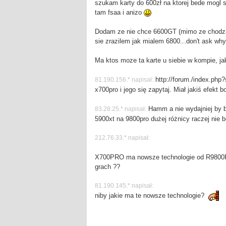
szukam karty do 600zł na ktorej bede mogl
tam fsaa i anizo
Dodam ze nie chce 6600GT (mimo ze chodzą
sie zrazilem jak mialem 6800...don't ask why
Ma ktos moze ta karte u siebie w kompie, ja
http://forum./index.php
81.190.156.* napisał:
x700pro i jego się zapytaj. Miał jakiś efekt
Hamm a nie wydajniej by b
83.28.25.* napisał:
5900xt na 9800pro dużej różnicy raczej nie b
212.76.33.* napisał:
X700PRO ma nowsze technologie od R9800PR
grach ??
81.190.145.* napisał:
niby jakie ma te nowsze technologie?