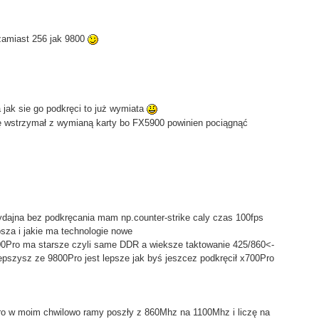
zamiast 256 jak 9800
 jak sie go podkręci to już wymiata
ę wstrzymał z wymianą karty bo FX5900 powinien pociągnąć
ydajna bez podkręcania mam np.counter-strike caly czas 100fps
psza i jakie ma technologie nowe
Pro ma starsze czyli same DDR a wieksze taktowanie 425/860<-
iepszysz ze 9800Pro jest lepsze jak byś jeszcez podkręcił x700Pro
o w moim chwilowo ramy poszły z 860Mhz na 1100Mhz i liczę na