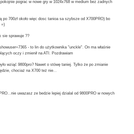
 spokojnie pograc w nowe gry w 1024x768 w medium bez zadnych
 po 700zł około więc dosc tanioa sa szybsze od X700PRO) bo
 =)
k sie sprawuje ??
?showuser=7365 - to lin do użytkownika "unckle". On ma właśnie
 bolących oczy i zmienił na ATI. Pozdrawiam
yło wziąć 9800pro? Nawet o stówę taniej. Tylko że po zmianie
ędzie, chociaż na X700 też nie...
O...nie uwazasz ze bedzie lepiej dzialal od 9800PRO w nowych