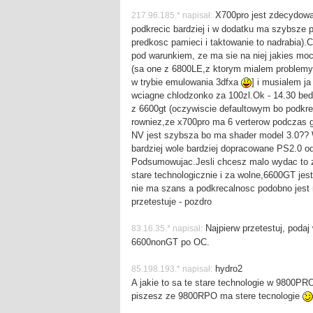
X700pro jest zdecydowa
217.96.185.* napisał:
podkrecic bardziej i w dodatku ma szybsze 
predkosc pamieci i taktowanie to nadrabia)
pod warunkiem, ze ma sie na niej jakies mo
(sa one z 6800LE,z ktorym mialem problemy 
w trybie emulowania 3dfxa
] i musialem ja
wciagne chlodzonko za 100zl.Ok - 14.30 bedz
z 6600gt (oczywiscie defaultowym bo podkr
rowniez,ze x700pro ma 6 verterow podczas g
NV jest szybsza bo ma shader model 3.0?? 
bardziej wole bardziej dopracowane PS2.0 o
Podsumowujac.Jesli chcesz malo wydac to z 
stare technologicznie i za wolne,6600GT jes
nie ma szans a podkrecalnosc podobno jest 
przetestuje - pozdro
Najpierw przetestuj, podaj 
83.16.35.* napisał:
6600nonGT po OC.
hydro2
85.198.193.* napisał:
A jakie to sa te stare technologie w 9800P
piszesz ze 9800RPO ma stere tecnologie