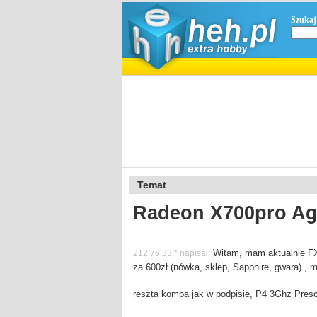
Szukaj
Temat
Radeon X700pro Ag
Witam, mam aktualnie FX
212.76.33.* napisał:
za 600zł (nówka, sklep, Sapphire, gwara) , 
reszta kompa jak w podpisie, P4 3Ghz Pres