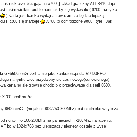
 jak niektórzy bluzgają na x700 ;[ Układ graficzny ATI R410 daje
 jest takim wielkim problemem jak by się wydawało ( 6200 ma tylko
?
) Karta jest bardzo wydajna i uważam że będzie lepszą
odu i R360 się starzeje
X700 to odmłodzone 9800 i tyle ! Jak
dla GF6600nonGT/GT a nie jako konkurencje dla R9800PRO.
dlugo na rynku wiec przydaloby sie cos nowego(odnowionego)
owa karta no ale glownie chodzilo o przeciwwage dla serii 6600.
z X700 nonPro/Pro
y 6600nonGT (na jakies 600/750-800Mhz) jest niedaleko w tyle za
T od nonGT to 100-200Mhz na pamieciach i -100Mhz na rdzeniu.
 AF bo w 1024x768 bez ulepszaczy niestety dostaje z wyzej