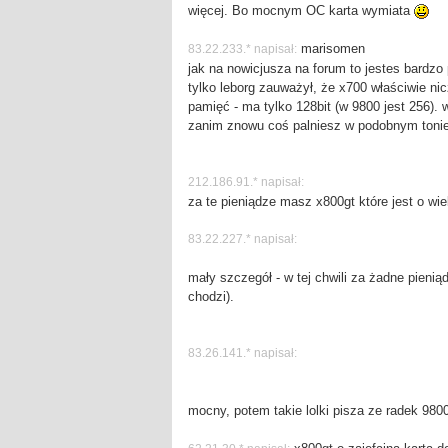
więcej. Bo mocnym OC karta wymiata
marisomen
83.22.233.* napisał:
jak na nowicjusza na forum to jestes bardzo 
tylko leborg zauważył, że x700 właściwie n
pamięć - ma tylko 128bit (w 9800 jest 256).
zanim znowu coś palniesz w podobnym tonie
212.186.91.* napisał:
za te pieniądze masz x800gt które jest o wi
83.22.227.* napisał:
mały szczegół - w tej chwili za żadne pieniąd
chodzi).
83.26.141.* napisał:
mocny, potem takie lolki pisza ze radek 9800