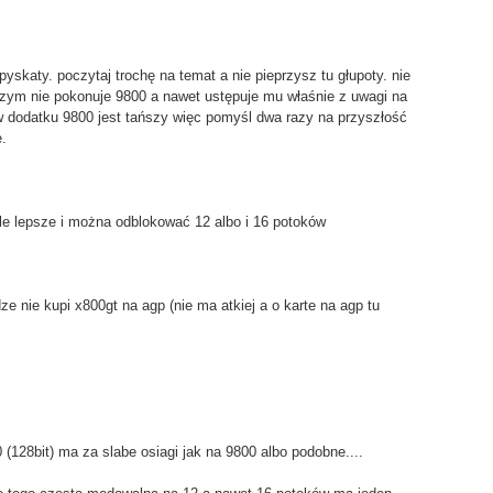
pyskaty. poczytaj trochę na temat a nie pieprzysz tu głupoty. nie
iczym nie pokonuje 9800 a nawet ustępuje mu właśnie z uwagi na
 w dodatku 9800 jest tańszy więc pomyśl dwa razy na przyszłość
.
ele lepsze i można odblokować 12 albo i 16 potoków
ze nie kupi x800gt na agp (nie ma atkiej a o karte na agp tu
 (128bit) ma za slabe osiagi jak na 9800 albo podobne....