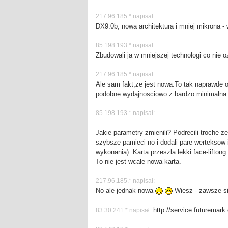
217.96.185.* napisał:
DX9.0b, nowa architektura i mniej mikrona -
85.198.193.* napisał:
Zbudowali ja w mniejszej technologi co nie 
217.96.185.* napisał:
Ale sam fakt,ze jest nowa.To tak naprawde 
podobne wydajnosciowo z bardzo minimalna
85.198.193.* napisał:
Jakie parametry zmienili? Podrecili troche 
szybsze pamieci no i dodali pare werteksow 
wykonania). Karta przeszla lekki face-liftong
To nie jest wcale nowa karta.
217.96.185.* napisał:
No ale jednak nowa
Wiesz - zawsze si
http://service.futurema
83.30.241.* napisał: