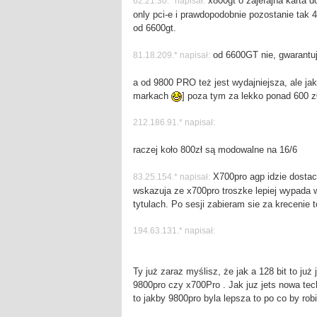
x800gt o zajefajna karta 
62.21.30.* napisał:
only pci-e i prawdopodobnie pozostanie tak 4
od 6600gt.
od 6600GT nie, gwarantuj
81.18.209.* napisał:
a od 9800 PRO też jest wydajniejsza, ale ja
markach
] poza tym za lekko ponad 600 
212.186.91.* napisał:
raczej koło 800zł są modowalne na 16/6
X700pro agp idzie dostac 
83.25.154.* napisał:
wskazuja ze x700pro troszke lepiej wypada 
tytulach. Po sesji zabieram sie za krecenie 
194.63.131.* napisał:
Ty już zaraz myślisz, że jak a 128 bit to już
9800pro czy x700Pro . Jak juz jets nowa te
to jakby 9800pro byla lepsza to po co by rob