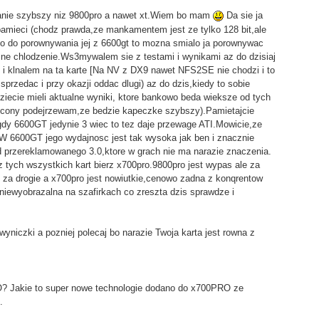
nie szybszy niz 9800pro a nawet xt.Wiem bo mam
Da sie ja
pamieci (chodz prawda,ze mankamentem jest ze tylko 128 bit,ale
.Co do porownywania jej z 6600gt to mozna smialo ja porownywac
cne chlodzenie.Ws3mywalem sie z testami i wynikami az do dzisiaj
i klnalem na ta karte [Na NV z DX9 nawet NFS2SE nie chodzi i to
 sprzedac i przy okazji oddac dlugi) az do dzis,kiedy to sobie
iecie mieli aktualne wyniki, ktore bankowo beda wieksze od tych
econy podejrzewam,ze bedzie kapeczke szybszy).Pamietajcie
dy 6600GT jedynie 3 wiec to tez daje przewage ATI.Mowicie,ze
W 6600GT jego wydajnosc jest tak wysoka jak ben i znacznie
d przereklamowanego 3.0,ktore w grach nie ma narazie znaczenia.
tych wszystkich kart bierz x700pro.9800pro jest wypas ale za
t za drogie a x700pro jest nowiutkie,cenowo zadna z konqrentow
niewyobrazalna na szafirkach co zreszta dzis sprawdze i
wyniczki a pozniej polecaj bo narazie Twoja karta jest rowna z
RO? Jakie to super nowe technologie dodano do x700PRO ze
.