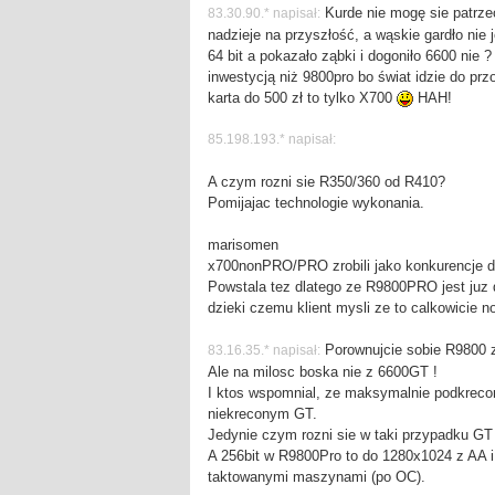
Kurde nie mogę sie patrzeć
83.30.90.* napisał:
nadzieje na przyszłość, a wąskie gardło nie
64 bit a pokazało ząbki i dogoniło 6600 nie 
inwestycją niż 9800pro bo świat idzie do prz
karta do 500 zł to tylko X700
HAH!
85.198.193.* napisał:
A czym rozni sie R350/360 od R410?
Pomijajac technologie wykonania.
marisomen
x700nonPRO/PRO zrobili jako konkurencje 
Powstala tez dlatego ze R9800PRO jest juz 
dzieki czemu klient mysli ze to calkowicie n
Porownujcie sobie R9800 
83.16.35.* napisał:
Ale na milosc boska nie z 6600GT !
I ktos wspomnial, ze maksymalnie podkrecon
niekreconym GT.
Jedynie czym rozni sie w taki przypadku G
A 256bit w R9800Pro to do 1280x1024 z AA i
taktowanymi maszynami (po OC).