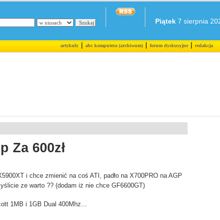
Piątek
7 sierpnia 202
|
|
|
artykuły
abc komputera (archiwum)
forum dyskusyjne
redakcja
p Za 600zł
5900XT i chce zmienić na coś ATI, padło na X700PRO na AGP
myślicie ze warto ?? (dodam iż nie chce GF6600GT)
cott 1MB i 1GB Dual 400Mhz...