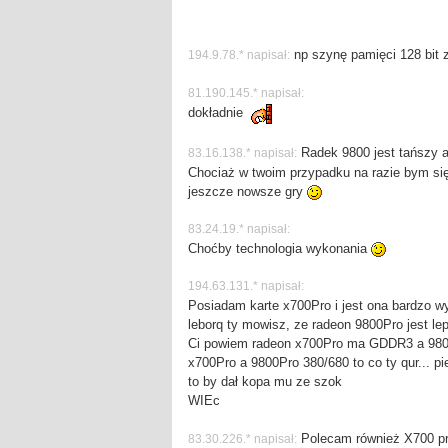
np szynę pamięci 128 bit 
194.9.78.* napisał:
81.190.145.* napisał:
dokładnie
Radek 9800 jest tańszy a
83.16.138.* napisał:
Chociaż w twoim przypadku na razie bym si
jeszcze nowsze gry
83.24.19.* napisał:
Choćby technologia wykonania
194.63.131.* napisał:
Posiadam karte x700Pro i jest ona bardzo w
leborq ty mowisz, ze radeon 9800Pro jest le
Ci powiem radeon x700Pro ma GDDR3 a 9800
x700Pro a 9800Pro 380/680 to co ty qur... p
to by dał kopa mu ze szok
WIEc
Polecam również X700 pr
83.30.226.* napisał: