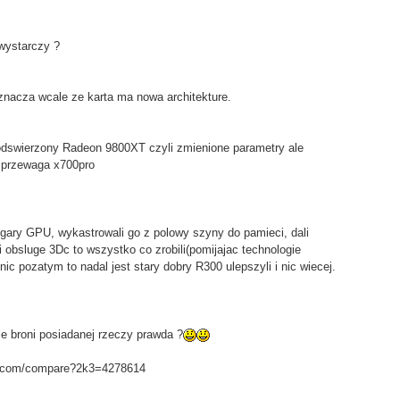
 wystarczy ?
oznacza wcale ze karta ma nowa architekture.
odswierzony Radeon 9800XT czyli zmienione parametry ale
 przewaga x700pro
zegary GPU, wykastrowali go z polowy szyny do pamieci, dali
i obsluge 3Dc to wszystko co zrobili(pomijajac technologie
 nic pozatym to nadal jest stary dobry R300 ulepszyli i nic wiecej.
e broni posiadanej rzeczy prawda ?
rk.com/compare?2k3=4278614