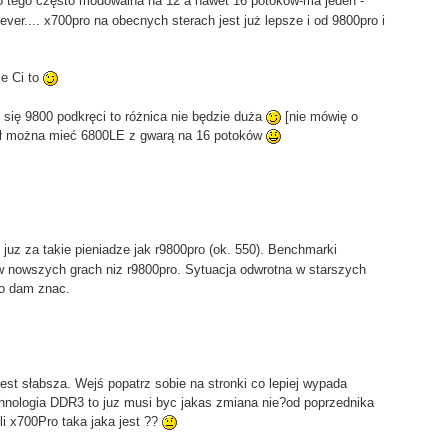
do tego często modowalna na 12 a nawet 16 potoków-ma jeden -
ever.... x700pro na obecnych sterach jest już lepsze i od 9800pro i
e Ci to
k się 9800 podkręci to różnica nie będzie duża
[nie mówię o
zł można mieć 6800LE z gwarą na 16 potoków
juz za takie pieniadze jak r9800pro (ok. 550). Benchmarki
w nowszych grach niz r9800pro. Sytuacja odwrotna w starszych
to dam znac.
 jest słabsza. Wejś popatrz sobie na stronki co lepiej wypada
chnologia DDR3 to juz musi byc jakas zmiana nie?od poprzednika
ili x700Pro taka jaka jest ??