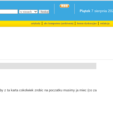
Piątek
7 sierpnia 202
|
|
|
artykuły
abc komputera (archiwum)
forum dyskusyjne
redakcja
y z ta karta cokolwiek zrobic na poczatku musimy ja miec (co za