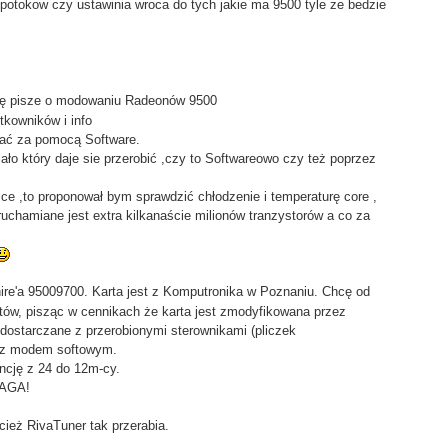
 potokow czy ustawinia wroca do tych jakie ma 9500 tyle ze bedzie
się pisze o modowaniu Radeonów 9500
ytkowników i info
wać za pomocą Software.
 który daje sie przerobić ,czy to Softwareowo czy też poprzez
ce ,to proponował bym sprawdzić chłodzenie i temperaturę core ,
chamiane jest extra kilkanaście milionów tranzystorów a co za
e'a 95009700. Karta jest z Komputronika w Poznaniu. Chcę od
ntów, pisząc w cennikach że karta jest zmodyfikowana przez
e dostarczane z przerobionymi sterownikami (pliczek
a z modem softowym.
ancję z 24 do 12m-cy.
WAGA!
ież RivaTuner tak przerabia.