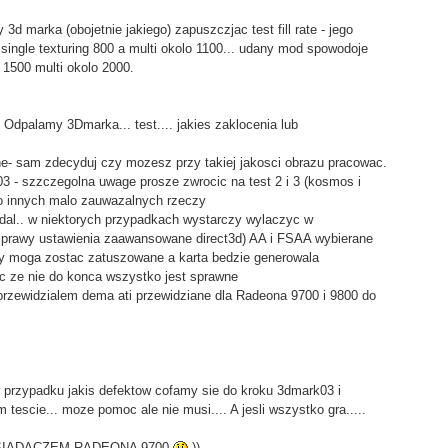
marka (obojetnie jakiego) zapuszczjac test fill rate - jego
ingle texturing 800 a multi okolo 1100... udany mod spowodoje
 1500 multi okolo 2000.
 Odpalamy 3Dmarka... test.... jakies zaklocenia lub
ne- sam zdecyduj czy mozesz przy takiej jakosci obrazu pracowac.
03 - szzczegolna uwage prosze zwrocic na test 2 i 3 (kosmos i
lbo innych malo zauwazalnych rzeczy
udal.. w niektorych przypadkach wystarczy wylaczyc w
t prawy ustawienia zaawansowane direct3d) AA i FSAA wybierane
kty moga zostac zatuszowane a karta bedzie generowala
c ze nie do konca wszystko jest sprawne
 przewidzialem dema ati przewidziane dla Radeona 9700 i 9800 do
 przypadku jakis defektow cofamy sie do kroku 3dmark03 i
escie... moze pomoc ale nie musi.... A jesli wszystko gra.....
SIADACZEM RADEONA 9700
))