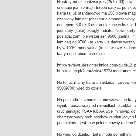
Niestety na dzien dzisiejszy(25.07.03) nowe
orientuje juz nie ma) i trzeba szukac po skl
karta ta juz standardowo ma 256 bitowa magi
czerwony laminat (czasem ciemnoczerwony
dostepem 3,0 i 3,3 ns) sa ulozone w ksztalt
jest zloty (kolor) okragly radiator. Nowe kar
posiadaczami pierwszej seri 9500 (zadna lim
laminat) od 9700 - te karty juz dawno wyszl
by w 100% modowalna (to juz wasze zadanie d
karty i sposobem przerobki
http://reviews.designtechnica.com/guide12_
http://pclab.pl/?art=&sid=1572&mode=neste
No to juz mamy karte a zakladam ze rowniez
95009700) wiec do dziela.
Na poczatku zaznacze iz nie wszystkie kart
wynik - poczawszy od niewielkich przeklama
uruchamiajac FSAA lub AA wyeliminowac do s
obarczyc wady tych potokow renderujacych kt
podminimy - jest to w pelni sprawny radeon 
No wiec do dziela... Let's mode something.