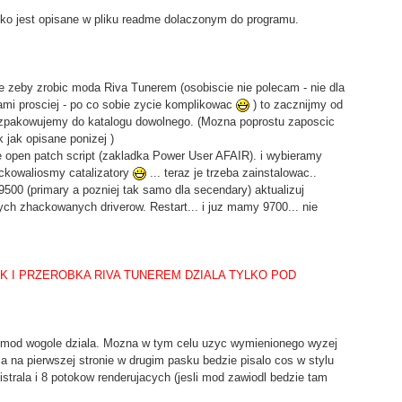
stko jest opisane w pliku readme dolaczonym do programu.
ze zeby zrobic moda Riva Tunerem (osobiscie nie polecam - nie dla
ami prosciej - po co sobie zycie komplikowac
) to zacznijmy od
e rozpakowujemy do katalogu dowolnego. (Mozna poprostu zaposcic
k jak opisane ponizej )
open patch script (zakladka Power User AFAIR). i wybieramy
ckowaliosmy catalizatory
... teraz je trzeba zainstalowac..
0 (primary a pozniej tak samo dla secendary) aktualizuj
ch zhackowanych driverow. Restart... i juz mamy 9700... nie
AK I PRZEROBKA RIVA TUNEREM DZIALA TYLKO POD
 mod wogole dziala. Mozna w tym celu uzyc wymienionego wyzej
 na pierwszej stronie w drugim pasku bedzie pisalo cos w stylu
strala i 8 potokow renderujacych (jesli mod zawiodl bedzie tam