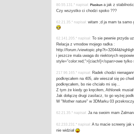
a jak z stabilnośc
80.55.131.* napisał:
Piaskun
Czy wszystko ci chodzi spoko ???
witam ;d ja mam ta samo gr
62.21.35.* napisał:
To sie pewnie przyda u
62.141.205.* napisał:
Relacja z vmodow mojego radka :
http://forum./viewtopic.php?t=32044&highlig
i jeszcze mala uwaga do niektorych wypowie
style="color:red;">[ciach!]</span>owe tylko s
Radek chodzi nienaganni
217.96.165.* napisał:
podkręcałem na 405, ale wieszał się po chwi
podkręcałem, bo nie chciało mi się...
Z tym że kiedy go kręciłem, Athlonek musia
Jak dołączę drugi zasilacz, to go wyżej podk
W "Mother nature" w 3DMarku 03 przekroczy
Ja na swoim mam Zalma
62.21.35.* napisał:
A tu macie screeny jak w
62.233.231.* napisał:
nie widział