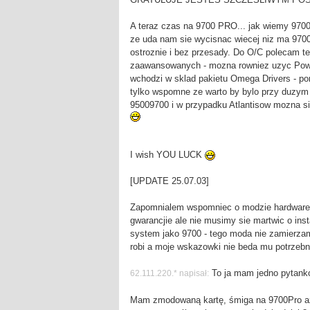
A teraz czas na 9700 PRO... jak wiemy 9700 
ze uda nam sie wycisnac wiecej niz ma 97
ostroznie i bez przesady. Do O/C polecam ten
zaawansowanych - mozna rowniez uzyc PowerS
wchodzi w sklad pakietu Omega Drivers - pom
tylko wspomne ze warto by bylo przy duzym 
95009700 i w przypadku Atlantisow mozna si
I wish YOU LUCK
[UPDATE 25.07.03]
Zapomnialem wspomniec o modzie hardware - 
gwarancjie ale nie musimy sie martwic o ins
system jako 9700 - tego moda nie zamierzam
robi a moje wskazowki nie beda mu potrzeb
To ja mam jedno pytank
62.111.220.* napisał:
Mam zmodowaną kartę, śmiga na 9700Pro aż m