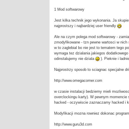
1 Mod softwarowy
Jest kilka technik jego wykonania. Ja skupi
najprostszy i najbardziej user friendly
Ale na czym polega mod softwarowy - zamias
zmodyfikowane - tzn pewne wartosci w nich 
w to zaglebial bo nie jest to tematem tego p
wymaga tez dzialania jakiegos dodatkowego o
odinstalujemy nie dziala
). Pieknie i ladni
Najprostrzy sposob to sciagnac specjalne dr
http://www.omegacorner.com
w czasie instalacji bedziemy mieli mozliwo
overclockingu karty). W pewnym momencie st
hacked - oczywiscie zaznaczamy hacked i ko
Modyfikacji mozna rowniez dokonac progra
http://www.guru3d.com