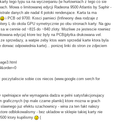
 karty tego typu sa na wyczerpaniu (w hurtowniach z tego co sie
epach. Mowa o limitowanej edycji Radeona 9500 Atlantis by Saphir -
strale danych ale nadal 4 potoki renderujace. Karta ta ma
i PCB od 9700. Kosci pamieci (Infineony dwa rodzaje z
 litery L do okola GPU symetrycznie po obu stronach karty. Na gpu
ty sa w cennie od ~815 do ~840 zloty. Mozliwe ze jestescie rowniez
itowana edycja) ktore tez byly na PCB(plytka drukowana vel.
y ze sprzedazy, a watpie zeby ktos wam sprzedal karte ktora byla
orwac odpowiednia karte)... ponizej linki do stron ze zdjeciem
page3.html
d&order=0
 poczytaliscie sobie cos niecos (www.google.com serch for
y spelniajace w/w wymagania dadza w pelni satysfakcjonujacy
n graficznych (np male czarne plamki) ktore mozna w grach
lawnego juz efektu szachownicy - wina za ten fakt nalezy
ore odblokowalismy - bez ukladow w sklepie takiej karty nie
9500 ktory kupilismy
(