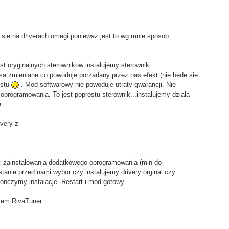
e sie na driverach omegi poniewaz jest to wg mnie sposob
t oryginalnych sterownikow instalujemy sterowniki
sa zmieniane co powodoje porzadany przez nas efekt (nie bede sie
ostu
. Mod softwarowy nie powoduje utraty gwarancji. Nie
programowania. To jest poprostu sterownik...instalujemy dziala
e.
ivery z
sc zainstalowania dodatkowego oprogramowania (min do
anie przed nami wybor czy instalujemy drivery orginal czy
nczymy instalacje. Restart i mod gotowy.
mem RivaTuner