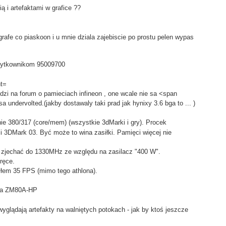
ią i artefaktami w grafice ??
afe co piaskoon i u mnie dziala zajebiscie po prostu pelen wypas
zytkownikom 95009700
ht=
dzi na forum o pamieciach infineon , one wcale nie sa <span
a undervolted.(jakby dostawaly taki prad jak hynixy 3.6 bga to ... )
e 380/317 (core/mem) (wszystkie 3dMarki i gry). Procek
li 3DMark 03. Być może to wina zasiłki. Pamięci więcej nie
ł zjechać do 1330MHz ze względu na zasilacz "400 W".
ręce.
łem 35 FPS (mimo tego athlona).
na ZM80A-HP
yglądają artefakty na walniętych potokach - jak by ktoś jeszcze