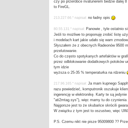
czy po przeróbce rivatunerem bedzie dalej 8
to FireGL.
no ładny opis
213.227.66.* napisał:
Panowie , tyle ostatnio 
80.55.131.* napisał:
Jeśli to możliwe to proponuję zrobić listę uż
i modelach kart jakie udało się wam zmodo
Słyszałem że z obecnych Radeonów 9500 mało
przelutowanie.
Co do często spotykanych artefaktów w grafi
przez odblokowanie dodatkowych potoków uru
tym idzie
wyższa o 25-35 % temperaturka na rdzeniu
Ja mam kupnego Sapphir
217.96.165.* napisał:
razu powiedzieć, komputronik oszukuje klie
ingerencję w elektronikę. Karty te są jedyni
"ati2mtag.sys"), więc mamy tu do czynieni
Najgorsze jest to że skubańce skrócili gwar
W związku z tym jest to oszustwo, więc U
P.S. Czemu nikt nie pisze 95009800 ?? Przec