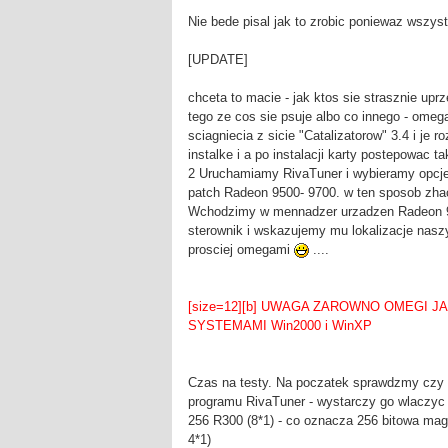
Nie bede pisal jak to zrobic poniewaz wszy
[UPDATE]
chceta to macie - jak ktos sie strasznie upr
tego ze cos sie psuje albo co innego - omeg
sciagniecia z sicie "Catalizatorow" 3.4 i j
instalke i a po instalacji karty postepowac ta
2 Uruchamiamy RivaTuner i wybieramy opcje 
patch Radeon 9500- 9700. w ten sposob zha
Wchodzimy w mennadzer urzadzen Radeon 950
sterownik i wskazujemy mu lokalizacje naszy
prosciej omegami
....
[size=12][b] UWAGA ZAROWNO OMEGI J
SYSTEMAMI Win2000 i WinXP
Czas na testy. Na poczatek sprawdzmy czy
programu RivaTuner - wystarczy go wlaczyc a
256 R300 (8*1) - co oznacza 256 bitowa magi
4*1)