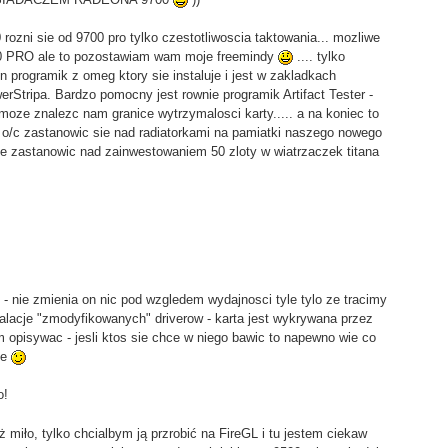
rozni sie od 9700 pro tylko czestotliwoscia taktowania... mozliwe
00 PRO ale to pozostawiam wam moje freemindy
.... tylko
 programik z omeg ktory sie instaluje i jest w zakladkach
tripa. Bardzo pomocny jest rownie programik Artifact Tester -
oze znalezc nam granice wytrzymalosci karty..... a na koniec to
o/c zastanowic sie nad radiatorkami na pamiatki naszego nowego
e zastanowic nad zainwestowaniem 50 zloty w wiatrzaczek titana
nie zmienia on nic pod wzgledem wydajnosci tyle tylo ze tracimy
talacje "zmodyfikowanych" driverow - karta jest wykrywana przez
 opisywac - jesli ktos sie chce w niego bawic to napewno wie co
ne
o!
iło, tylko chcialbym ją przrobić na FireGL i tu jestem ciekaw