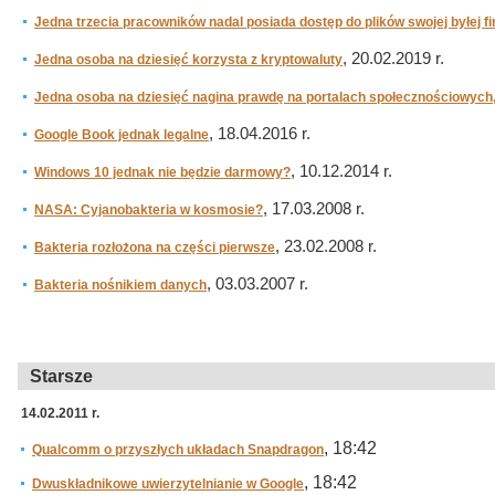
Jedna trzecia pracowników nadal posiada dostęp do plików swojej byłej f
, 20.02.2019 r.
Jedna osoba na dziesięć korzysta z kryptowaluty
Jedna osoba na dziesięć nagina prawdę na portalach społecznościowych, 
, 18.04.2016 r.
Google Book jednak legalne
, 10.12.2014 r.
Windows 10 jednak nie będzie darmowy?
, 17.03.2008 r.
NASA: Cyjanobakteria w kosmosie?
, 23.02.2008 r.
Bakteria rozłożona na części pierwsze
, 03.03.2007 r.
Bakteria nośnikiem danych
Starsze
14.02.2011 r.
, 18:42
Qualcomm o przyszłych układach Snapdragon
, 18:42
Dwuskładnikowe uwierzytelnianie w Google