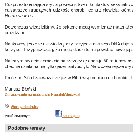
Rozprzestrzeniająca się za pośrednictwem kontaktów seksualnyc
najstarszych trapiących ludzkość chorób i jedna z niewielu, która 
Homo sapiens
.
Dotychczas wiedzieliśmy, że bakterie mogą wymieniać materiał 
drożdżami.
Naukowcy jeszcze nie wiedzą, czy przyjęcie naszego DNA daje ba
korzyści. Przypuszczają, że mogą dzięki temu powstać nowe jej 
Na całym świecie corocznie na rzeżączkę choruje 50 milionów osó
obecnie działa na nią tylko jeden antybiotyk. Na wcześniejsze się 
Profesort Sifert zauważa, że już w Biblii wspomniano o chorobie, k
Mariusz Błoński
Opracowanie na podstawie KopalniWiedzy.pl
Wersja do druku
Poleć znajomym:
Udostępnij
Podobne tematy