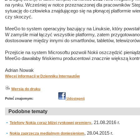
na rynku.
Wcześniej w notce przeznaczonej dla pracowników Ste
sytuację do człowieka znajdującego się na płonącej platformie wier
czy skoczyć.
MeeGo to system operacyjny bazujący na Linuksie, który powstał 
W zamyśle miał łączyć wszystkie platformy, zatem przygotowano r
dostosowane między innymi do smartfonów, tabletów, telewizor
Przejście na system Microsoftu pozwoli Nokii oszczędzić pieniąd
MeeGo dawałaby fińskiemu producentowi znacznie większą kontr
Adrian Nowak
Więcej informacji w Dzienniku Internautów
Wersja do druku
Poleć znajomym:
Udostępnij
Podobne tematy
, 21.08.2016 r.
Telefony Nokia coraz bliżej rynkowej premiery
, 28.04.2015 r.
Nokia zaprzecza medialnym doniesieniom