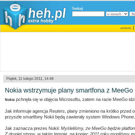
Szukaj
artykuły
Piątek, 11 lutego 2011, 14:48
Nokia wstrzymuje plany smartfona z MeeGo
pchnęła się w objęcia Microsoftu, zatem na razie MeeGo idz
Nokia
Jak informuje agencja
Reuters
, plany zmieniono na krótko przed o
przyszłe smartfony Nokii będą zawierały system Windows Phone.
Jak zaznacza prezes Nokii:
Myśleliśmy, że MeeGo będzie platfo
Z drugiej strony, w takim tempie, na koniec 2011 roku mogliśmy 