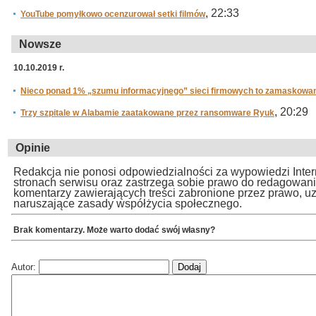
, 22:33
YouTube pomyłkowo ocenzurował setki filmów
Nowsze
10.10.2019 r.
Nieco ponad 1% „szumu informacyjnego” sieci firmowych to zamaskowan
, 20:29
Trzy szpitale w Alabamie zaatakowane przez ransomware Ryuk
Opinie
Redakcja nie ponosi odpowiedzialności za wypowiedzi Inte
stronach serwisu oraz zastrzega sobie prawo do redagowan
komentarzy zawierających treści zabronione przez prawo, u
naruszające zasady współżycia społecznego.
Brak komentarzy. Może warto dodać swój własny?
Autor: