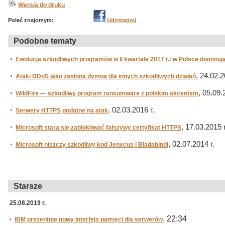
Wersja do druku
Poleć znajomym:
Udostępnij
Podobne tematy
Ewolucja szkodliwych programów w II kwartale 2017 r.: w Polsce dominują
, 24.02.2
Ataki DDoS jako zasłona dymna dla innych szkodliwych działań
, 05.09.
WildFire — szkodliwy program ransomware z polskim akcentem
, 02.03.2016 r.
Serwery HTTPS podatne na atak
, 17.03.2015 r
Microsoft stara się zablokować fałszywy certyfikat HTTPS
, 02.07.2014 r.
Microsoft niszczy szkodliwy kod Jenxcus i Bladabindi
Starsze
25.08.2019 r.
, 22:34
IBM prezentuje nowy interfejs pamięci dla serwerów