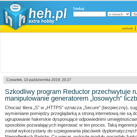
Szukaj
artykuły
Czwartek, 10 października 2019, 20:27
Szkodliwy program Reductor przechwytuje 
manipulowanie generatorem „losowych” liczb
Chociaż litera „S” w „HTTPS” oznacza „Secure” (bezpieczny), sug
wymieniane pomiędzy przeglądarką a stroną internetową nie są d
ugrupowanie hakerskie dysponujące odpowiednimi umiejętnościami
sposobów pozwalających ingerować w ten proces. Taką ingerencję
został wykorzystany do szpiegowania placówek dyplomatycznych
Niepodległych Państw. Co więcej, wykryte moduły posiadały funkcj