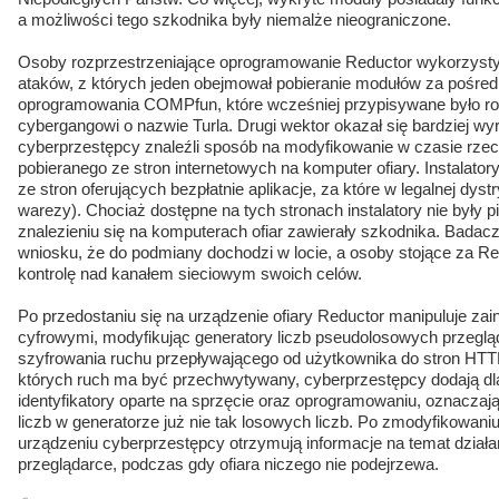
a możliwości tego szkodnika były niemalże nieograniczone.
Osoby rozprzestrzeniające oprogramowanie Reductor wykorzyst
ataków, z których jeden obejmował pobieranie modułów za pośre
oprogramowania COMPfun, które wcześniej przypisywane było r
cybergangowi o nazwie Turla. Drugi wektor okazał się bardziej wy
cyberprzestępcy znaleźli sposób na modyfikowanie w czasie rz
pobieranego ze stron internetowych na komputer ofiary. Instalato
ze stron oferujących bezpłatnie aplikacje, za które w legalnej dystr
warezy). Chociaż dostępne na tych stronach instalatory nie były 
znalezieniu się na komputerach ofiar zawierały szkodnika. Badacz
wniosku, że do podmiany dochodzi w locie, a osoby stojące za 
kontrolę nad kanałem sieciowym swoich celów.
Po przedostaniu się na urządzenie ofiary Reductor manipuluje zai
cyfrowymi, modyfikując generatory liczb pseudolosowych przegl
szyfrowania ruchu przepływającego od użytkownika do stron HTTPS.
których ruch ma być przechwytywany, cyberprzestępcy dodają dla
identyfikatory oparte na sprzęcie oraz oprogramowaniu, oznaczaj
liczb w generatorze już nie tak losowych liczb. Po zmodyfikowan
urządzeniu cyberprzestępcy otrzymują informacje na temat dział
przeglądarce, podczas gdy ofiara niczego nie podejrzewa.