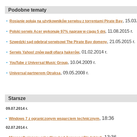
Podobne tematy
, 15.03
Rosjanie polują na użytkowników serwisu z torrentami Pirate Bay
, 11.08.2015 r.
Polski serwis Acer wykonuje 97% napraw w ciągu 5 dni
, 21.05.2015 r.
Szwedzki sąd odebrał serwisowi The Pirate Bay domeny
, 01.02.2014 r.
Serwis Yahoo! znów padł ofiarą hakerów
, 10.04.2009 r.
YouTube z Universal Music Group
, 09.05.2008 r.
Universal partnerem Qtraksa
Starsze
09.07.2014 r.
, 18:36
Windows 7 z ograniczonym wsparciem technicznym
02.07.2014 r.