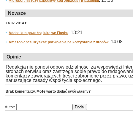
, 13:36
Microsoft niszczy szkodliwy kod Jenxcus i Bladabindi
Nowsze
14.07.2014 r.
, 13:21
Adobe łata poważną lukę we Flashu
, 14:08
Amazon chce uzyskać pozwolenie na korzystanie z dronów
Opinie
Redakcja nie ponosi odpowiedzialności za wypowiedzi Inte
stronach serwisu oraz zastrzega sobie prawo do redagowan
komentarzy zawierających treści zabronione przez prawo, u
naruszające zasady współżycia społecznego.
Brak komentarzy. Może warto dodać swój własny?
Autor: