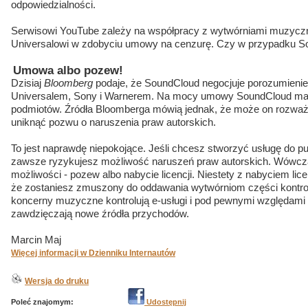
odpowiedzialności.
Serwisowi YouTube zależy na współpracy z wytwórniami muzycz
Universalowi w zdobyciu umowy na cenzurę. Czy w przypadku S
Umowa albo pozew!
Dzisiaj
Bloomberg
podaje, że SoundCloud negocjuje porozumienie 
Universalem, Sony i Warnerem. Na mocy umowy SoundCloud ma zd
podmiotów. Źródła Bloomberga mówią jednak, że może on rozwa
uniknąć pozwu o naruszenia praw autorskich.
To jest naprawdę niepokojące. Jeśli chcesz stworzyć usługę do pu
zawsze ryzykujesz możliwość naruszeń praw autorskich. Wówcz
możliwości - pozew albo nabycie licencji. Niestety z nabyciem lic
że zostaniesz zmuszony do oddawania wytwórniom części kontrol
koncerny muzyczne kontrolują e-usługi i pod pewnymi względami ps
zawdzięczają nowe źródła przychodów.
Marcin Maj
Więcej informacji w Dzienniku Internautów
Wersja do druku
Poleć znajomym:
Udostępnij