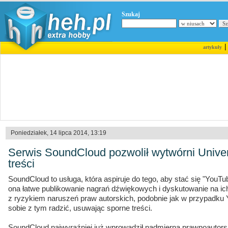
Szukaj
artykuły
Poniedziałek, 14 lipca 2014, 13:19
Serwis SoundCloud pozwolił wytwórni Unive
treści
SoundCloud to usługa, która aspiruje do tego, aby stać się "YouT
ona łatwe publikowanie nagrań dźwiękowych i dyskutowanie na ich
z ryzykiem naruszeń praw autorskich, podobnie jak w przypadku
sobie z tym radzić, usuwając sporne treści.
SoundCloud najwyraźniej już wprowadził nadmierną prawnoautor