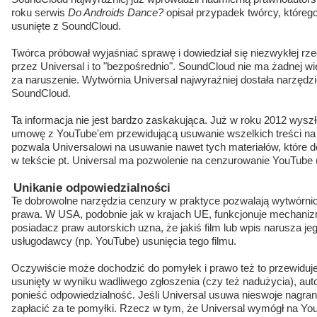
roku serwis
Do Androids Dance?
opisał przypadek twórcy, którego
usunięte z SoundCloud.
Twórca próbował wyjaśniać sprawę i dowiedział się niezwykłej rzec
przez Universal i to "bezpośrednio". SoundCloud nie ma żadnej w
za naruszenie. Wytwórnia Universal najwyraźniej dostała narzęd
SoundCloud.
Ta informacja nie jest bardzo zaskakująca. Już w roku 2012 wyszł
umowę z YouTube'em przewidującą usuwanie wszelkich treści na
pozwala Universalowi na usuwanie nawet tych materiałów, które do
w tekście pt. Universal ma pozwolenie na cenzurowanie YouTube 
Unikanie odpowiedzialności
Te dobrowolne narzędzia cenzury w praktyce pozwalają wytwórn
prawa. W USA, podobnie jak w krajach UE, funkcjonuje mechanizm
posiadacz praw autorskich uzna, że jakiś film lub wpis narusza j
usługodawcy (np. YouTube) usunięcia tego filmu.
Oczywiście może dochodzić do pomyłek i prawo też to przewiduje. 
usunięty w wyniku wadliwego zgłoszenia (czy też nadużycia), auto
ponieść odpowiedzialność. Jeśli Universal usuwa nieswoje nagra
zapłacić za te pomyłki. Rzecz w tym, że Universal wymógł na Yo