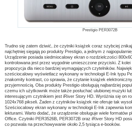
Prestigio PER3072B
Trudno się zatem dziwić, że czytniki książek coraz szybciej znikają
najchętniej sięgają po produkty Prestigio, a jednym z najpopularn
Urządzenie posiada siedmiocalowy ekran o rozdzielczości 800x60
kontrolowana jest przez wygodnie umieszczone przyciski. Z kolei
propozycja dla nieco bardziej wymagających czytelników. Najwię
sześciocalowy wyświetlacz wykonany w technologii E-Ink typu Per
znakomity kontrast, co sprawia, że czytanie książek elektroniczn
przyjemnością. Oba produkty Prestigio obsługują najbardziej popul
czemu ich użytkownik może także posłuchać ulubionej muzyki lu
interesującym czytnikiem jest iRiver Story HD. Wyróżnia się on r
1024x768 pikseli. Żaden z czytników książek nie oferuje tak wysok
Sześciocalowy ekran wykonany w technologii E-Ink zapewnia ko
lekturami. Warto dodać, że urządzenie obsługuje wiele formatów p
Office. Czytniki PER3526B, PER3072B oraz iRiver Story HD posi
co pozwala na przechowywanie około 2,5 tysiąca e-booków.