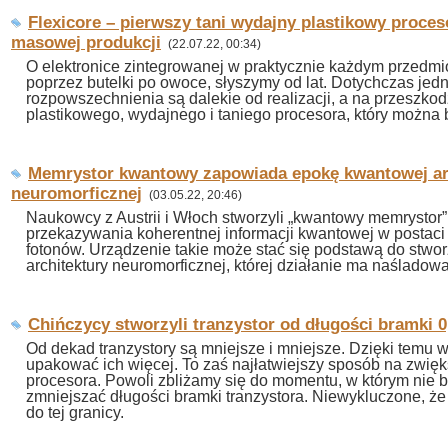
Flexicore – pierwszy tani wydajny plastikowy proces
masowej produkcji
(22.07.22, 00:34)
O elektronice zintegrowanej w praktycznie każdym przedm
poprzez butelki po owoce, słyszymy od lat. Dotychczas jedn
rozpowszechnienia są dalekie od realizacji, a na przeszkodz
plastikowego, wydajnego i taniego procesora, który możn
Memrystor kwantowy zapowiada epokę kwantowej ar
neuromorficznej
(03.05.22, 20:46)
Naukowcy z Austrii i Włoch stworzyli „kwantowy memrystor”
przekazywania koherentnej informacji kwantowej w postaci
fotonów. Urządzenie takie może stać się podstawą do stwo
architektury neuromorficznej, której działanie ma naślado
Chińczycy stworzyli tranzystor od długości bramki 
Od dekad tranzystory są mniejsze i mniejsze. Dzięki temu
upakować ich więcej. To zaś najłatwiejszy sposób na zwię
procesora. Powoli zbliżamy się do momentu, w którym nie b
zmniejszać długości bramki tranzystora. Niewykluczone, że
do tej granicy.