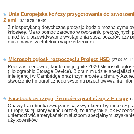
Unia Europejska kończy przygotowania do stworzeni
Ziemi
(07.10.20, 19:48)
Z niespotykaną dotychczas precyzją będzie można symulowa
kriosferę. Ma to pomóc zarówno w tworzeniu precyzyjnych p
umożliwić przewidywanie wystąpienia susz, pożarów czy p
może nawet wieloletnim wyprzedzeniem.
Microsoft ogłosił rozpoczęciu Project HSD
(27.09.20, 14
Podczas niedawnej konferencji Ignite 2020 Microsoft ogłos
(Holographic Storage Device). Biorą nim udział specjaliści 
inteligencji w Cambridge oraz inżynierowie z chmury Azure.
stworzenie holograficznego systemu przechowywania inform
Facebook ostrzega, że może wycofać się z Europy
(2
Obawy Facebooka związane są z wyrokiem Trybunału Spra
Europejskiej, który w lipcu orzekł, że firmy takie jak Facebo
uniemożliwić amerykańskim służbom specjalnym uzyskani
użytkowników