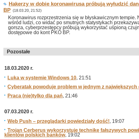
Hakerzy w dobie koronawirusa próbują wyłudzić da
BP
(18.03.20, 21:52)
Koronawirus rozprzestrzenia się w błyskawicznym tempie. N
wśród ludzi, co widać po smutnych statystykach przekazyw
gorsza, cyberprzestępcy próbują wykorzystać uśpioną czuj
dostępowe do kont PKO BP.
Pozostałe
18.03.2020 r.
Luka w systemie Windows 10
, 21:51
Cyberatak powoduje problem w jednym z największych c
Praca (nie)tylko dla pań
, 21:46
07.03.2020 r.
Web Push – przeglądarki powiedziały dość!
, 19:07
Trojan Cerberus wykorzystuje technikę fałszywych pow
klientów polskich banków
, 19:02