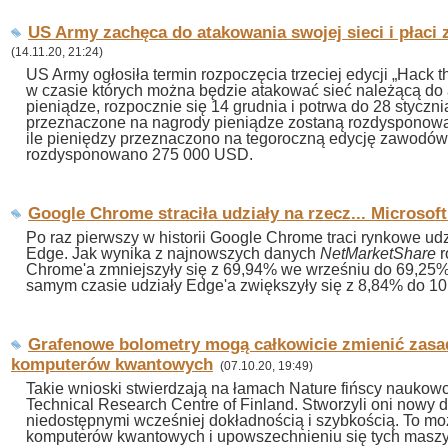
US Army zachęca do atakowania swojej sieci i płaci 
(14.11.20, 21:24)
US Army ogłosiła termin rozpoczęcia trzeciej edycji „Hack 
w czasie których można będzie atakować sieć należącą do a
pieniądze, rozpocznie się 14 grudnia i potrwa do 28 styczni
przeznaczone na nagrody pieniądze zostaną rozdysponowa
ile pieniędzy przeznaczono na tegoroczną edycję zawodów
rozdysponowano 275 000 USD.
Google Chrome straciła udziały na rzecz... Microsof
Po raz pierwszy w historii Google Chrome traci rynkowe udzi
Edge. Jak wynika z najnowszych danych
NetMarketShare
r
Chrome'a zmniejszyły się z 69,94% we wrześniu do 69,25%
samym czasie udziały Edge'a zwiększyły się z 8,84% do 1
Grafenowe bolometry mogą całkowicie zmienić zasad
komputerów kwantowych
(07.10.20, 19:49)
Takie wnioski stwierdzają na łamach Nature fińscy naukowc
Technical Research Centre of Finland. Stworzyli oni nowy d
niedostępnymi wcześniej dokładnością i szybkością. To m
komputerów kwantowych i upowszechnieniu się tych maszyn