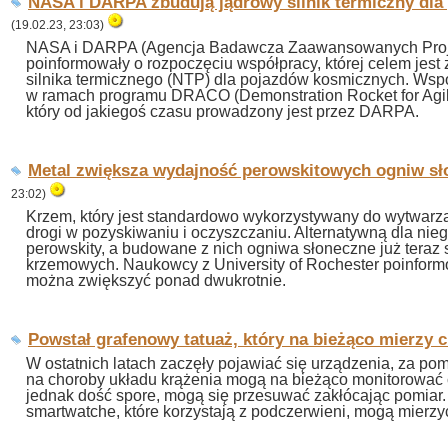
NASA i DARPA zbudują jądrowy silnik termiczny dl
(19.02.23, 23:03)
NASA i DARPA (Agencja Badawcza Zaawansowanych Proj
poinformowały o rozpoczęciu współpracy, której celem jes
silnika termicznego (NTP) dla pojazdów kosmicznych. Wsp
w ramach programu DRACO (Demonstration Rocket for Agile
który od jakiegoś czasu prowadzony jest przez DARPA.
Metal zwiększa wydajność perowskitowych ogniw s
23:02)
Krzem, który jest standardowo wykorzystywany do wytwarza
drogi w pozyskiwaniu i oczyszczaniu. Alternatywną dla ni
perowskity, a budowane z nich ogniwa słoneczne już teraz 
krzemowych. Naukowcy z University of Rochester poinformo
można zwiększyć ponad dwukrotnie.
Powstał grafenowy tatuaż, który na bieżąco mierzy c
W ostatnich latach zaczęły pojawiać się urządzenia, za po
na choroby układu krążenia mogą na bieżąco monitorować 
jednak dość spore, mogą się przesuwać zakłócając pomiar. Z
smartwatche, które korzystają z podczerwieni, mogą mierzyć 