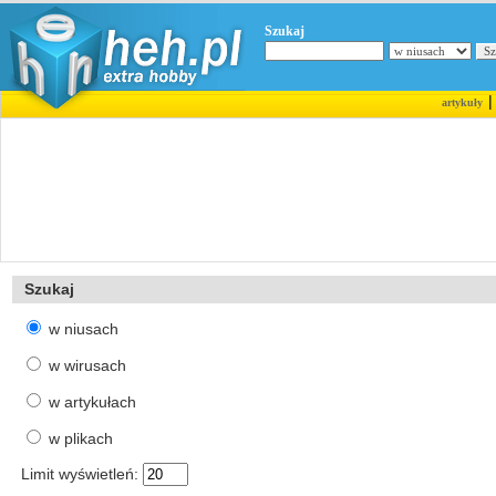
Szukaj
artykuły
Szukaj
w niusach
w wirusach
w artykułach
w plikach
Limit wyświetleń: