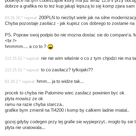
podkręce na tym codeszajsie który ma już teraz 12.8 v przy obciąż
dobrze a grafika no to tez kup jakąś lepszą to się komp zjara sam
200PLN to niezbyt wiele jak na silne modernizacje
83.26.26.* napisał:
Chyba pozostaje zasilacz - jak kupisz cos dobrego to zostanie na 
PS. Popraw swoj podpis bo nie mozna dostac sie do compare'a. 
<br />
hmmmm.... a co to ?
nie nie wim właśnie o co z tym chjodzi nie ma ta
213.25.52.* napisał:
to co zasilacz? tylkojaki??
213.25.52.* napisał:
hmm... ja to widze tak...
83.28.2.* napisał:
procek to chyba nie Palomino wiec zasilacz powinien byc ok
plyta mowisz ze ok
ramu na razie chyba starcza..
grafike bym zmienil na Ti4200 i komp by calkiem ladnie miatal..
gozej gdyby codegen przy tej grafie sie wypieprzyl.. moglo by sie t
plyta nie uratowala...