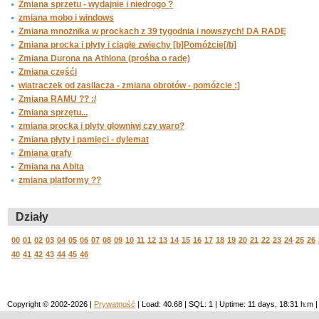
Zmiana sprzetu - wydajnie i niedrogo ?
zmiana mobo i windows
Zmiana mnożnika w prockach z 39 tygodnia i nowszych! DA RADĘ
Zmiana procka i płyty i ciągłe zwiechy [b]Pomóżcie[/b]
Zmiana Durona na Athlona (prośba o radę)
Zmiana częśći
wiatraczek od zasilacza - zmiana obrotów - pomóżcie :]
Zmiana RAMU ?? :/
Zmiana sprzętu...
zmiana procka i plyty glowniwj czy waro?
Zmiana płyty i pamięci - dylemat
Zmiana grafy
Zmiana na Abita
zmiana platformy ??
Działy
00
01
02
03
04
05
06
07
08
09
10
11
12
13
14
15
16
17
18
19
20
21
22
23
24
25
26
40
41
42
43
44
45
46
Copyright © 2002-2026 |
Prywatność
| Load: 40.68 | SQL: 1 | Uptime: 11 days, 18:31 h: