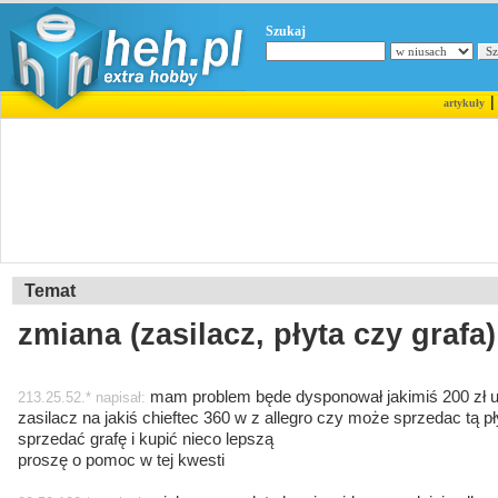
Szukaj
artykuły
Temat
zmiana (zasilacz, płyta czy grafa)
mam problem będe dysponował jakimiś 200 zł u
213.25.52.* napisał:
zasilacz na jakiś chieftec 360 w z allegro czy może sprzedac tą pł
sprzedać grafę i kupić nieco lepszą
proszę o pomoc w tej kwesti