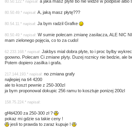
a jaka masz plyte bo nie widze w podpisie albo
80.50.122.* napisał:
A, jaką masz płytę???
80.50.49.* napisał:
Ja bym radzil Grafke
80.54.11.* napisał:
W sumie polecam zmianę zasilacza, ALE NIC 
80.50.49.* napisał:
mam zielonego pojęcia, co to za cudo!
Jakbys mial dobra plyte, to i proc bylby wykre
62.233.168.* napisał:
goowno. Polecam Ci zmiane plyty. Duzej roznicy nie bedzie, ale b
Potem dopiero zasilka i grafa.
no zmiana grafy
217.144.193.* napisał:
najlepiej na ti4 4200
ale to koszt pewnie z 250-300zl
ja bym proponowal dokupic 256 ramu to kosztuje ponizej 200zl
158.75.224.* napisał:
gf4ti4200 za 250-300 zł ?
pokaz mi gdzie sa takie ceny !
jesli to prawda to zaraz kupuje !