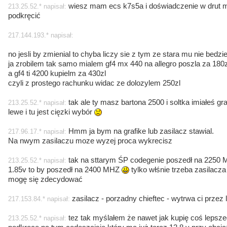
wiesz mam ecs k7s5a i doświadczenie w drut m
213.25.52.* napisał:
podkręcić
217.144.193.* napisał:
no jesli by zmienial to chyba liczy sie z tym ze stara mu nie bedzi
ja zrobilem tak samo mialem gf4 mx 440 na allegro poszla za 180z
a gf4 ti 4200 kupielm za 430zl
czyli z prostego rachunku widac ze dolozylem 250zl
tak ale ty masz bartona 2500 i soltka imiałeś g
213.25.52.* napisał:
lewe i tu jest cięzki wybór
Hmm ja bym na grafike lub zasilacz stawial.
217.96.17.* napisał:
Na nwym zasilaczu moze wyzej proca wykrecisz
tak na sttarym ŚP codegenie poszedł na 2250 M
213.25.52.* napisał:
1.85v to by poszedł na 2400 MHZ
tylko włśnie trzeba zasilacz
mogę się zdecydować
zasilacz - porzadny chieftec - wytrwa ci przez l
217.153.84.* napisał:
tez tak myślałem że nawet jak kupię coś lepszeg
213.25.52.* napisał: