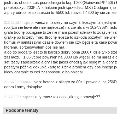
jesli zas chcesz cos posredniego to kup Ti200(GainwardPP450) i
przekroczyc 200PLN z hakiem jesli sprzedasz MX i Codegen (np 
a przy odrobinie szczescia to Ti500 lub nawet Ti4200 by sie zmie
wiesz mi zależy na czymś lepszym tzn jednym bo
213.25.52.* napisał:
robi(tzn nie lewe ale i nie najlepsze) narzie nfs u w 1024/768*med
grafa trochę pociągnie to że nie mam pixeshaderów to zdążyłem 
grafikę po to żeby mieć ttrochę lepsza to szkoda pozatym nie wi
komuś w najbliższym czasie dowiem się czy będzie ta kasa powin
któremu sprzedawałem coś nie ma
a co do proca to jest to tb bardzo dobry bona 2800+ idzie tylko t
zasilaczu i 1.85 vcore powinien na 3000 lub więcej iść mi narazie
seti zeby zapieprzało a gry i tak jakoś chodzą jak będę miał dbry z
pozatym później dokupić kartę to jużnie problem czy coś innego 
kiedy dostanie to coś zasponsoruje bo obiecał
bierz frotona z allegro za 80zł i prawie ci na 256
217.97.6.* napisał:
dobra i ramy dokupisz
a ty masz takiego i jak się sprawuje??
213.25.52.* napisał:
Podobne tematy