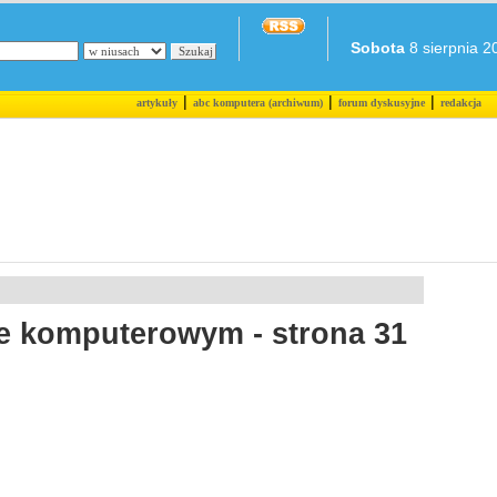
Sobota
8 sierpnia 20
|
|
|
artykuły
abc komputera (archiwum)
forum dyskusyjne
redakcja
e komputerowym - strona 31