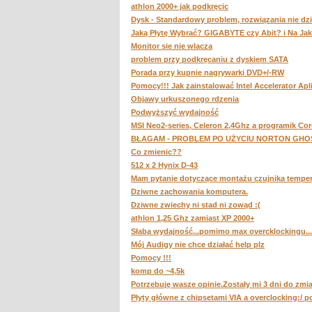
athlon 2000+ jak podkręcic
Dysk - Standardowy problem, rozwiązania nie dzi
Jaką Płytę Wybrać? GIGABYTE czy Abit? i Na Ja
Monitor sie nie wlacza
problem przy podkręcaniu z dyskiem SATA
Porada przy kupnie nagrywarki DVD+/-RW
Pomocy!!! Jak zainstalować Intel Accelerator Apl
Objawy urkuszonego rdzenia
Podwyższyć wydajność
MSI Neo2-series, Celeron 2,4Ghz a programik Cor
BŁAGAM - PROBLEM PO UŻYCIU NORTON GHO
Co zmienic??
512 x 2 Hynix D-43
Mam pytanie dotyczące montażu czujnika tempe
Dziwne zachowania komputera.
Dziwne zwiechy ni stad ni zowąd :(
athlon 1,25 Ghz zamiast XP 2000+
Słaba wydajność...pomimo max overcklockingu...
Mój Audigy nie chce działać help plz
Pomocy !!!
komp do ~4,5k
Potrzebuję wasze opinie.Zostały mi 3 dni do zmi
Płyty główne z chipsetami VIA a overclocking:/ 