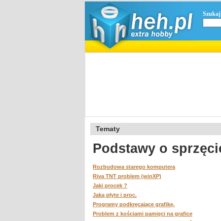
Szukaj
Tematy
Podstawy o sprzęci
Rozbudowa starego komputera
Riva TNT problem (winXP)
Jaki procek ?
Jaką płyte i proc.
Programy podkręcające grafikę.
Problem z kościami pamięci na grafice