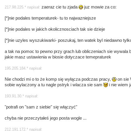
zaeraz cie tu zjada
juz mowie za co:
217.98.225.* napisał:
[*]nie podales temperaturek- tu to najwazniejsze
[*]nie podales w jakich okolicznosciach tak sie dzieje
[*]nie uzyles wyszukiwarki- poszukaj, ten watek byl niedawno tylk
a tak na pomoc to pewno przy grach lub obliczeniach sie wywala
jakie masz ustawienia w biosie dotyczace temepraturek
195.205.184.* napisał:
Nie chodzi mi o to że komp się wyłącza podczas pracy,
on sie
sobie wylaczony a tu nagle pstryk i wlacza sie sam
i nie wiem j
193.91.30.* napisał:
"potrafi on "sam z siebie" się włączyć"
chyba nie przeczytałeś jego posta wogle ...
212.191.172.* napisał: