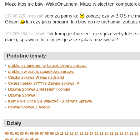
Moze ktos sie bawi WakeOnLanem. Masz w sieci ten komputere
sorx,za pomylke
zobacz czy w BIOS nie ma
217.98.225.* napisał:
Gloam
lub czy jakis progarm lub bios go nie urchamia. zobacz 
Tak komp jest w sieci, nie sądze zeby ktos si
195.205.184.* napisał:
dzieki, sprawdze to. czy jest jeszcze jakas mozliwosc?
Podobne tematy
problem z tunerem tv-bardzo dziwna sprawa
problem w grach, zagadkowa sprawa
Ciezka sprawa!W was nadzieja!
Co jest nietak ?????? Dziwna sprawa :P
Dziwna Sprawa Z Resetami Kompa
Dziwna Sprawa :|
Komp Nie Chce Się Właczyć - B.dziwna Sprawa
Pewna Sprawa Z Allego
Działy
00
01
02
03
04
05
06
07
08
09
10
11
12
13
14
15
16
17
18
19
20
21
22
23
24
25
26
40
41
42
43
44
45
46