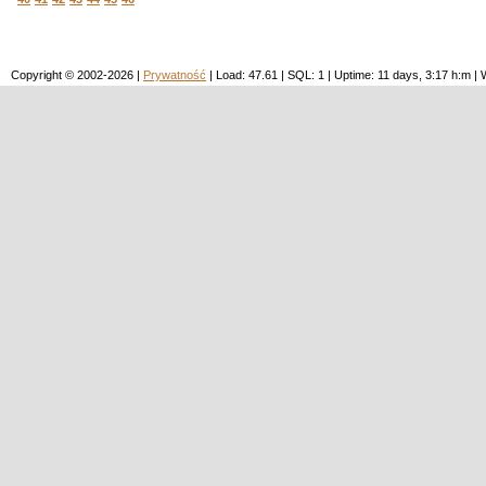
Copyright © 2002-2026 |
Prywatność
| Load: 47.61 | SQL: 1 | Uptime: 11 days, 3:17 h:m