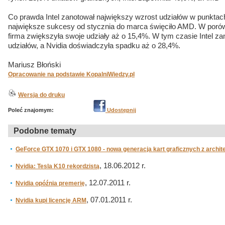
Co prawda Intel zanotował największy wzrost udziałów w punktac
największe sukcesy od stycznia do marca święciło AMD. W porów
firma zwiększyła swoje udziały aż o 15,4%. W tym czasie Intel z
udziałów, a Nvidia doświadczyła spadku aż o 28,4%.
Mariusz Błoński
Opracowanie na podstawie KopalniWiedzy.pl
Wersja do druku
Poleć znajomym:
Udostępnij
Podobne tematy
GeForce GTX 1070 i GTX 1080 - nowa generacja kart graficznych z archit
, 18.06.2012 r.
Nvidia: Tesla K10 rekordzistą
, 12.07.2011 r.
Nvidia opóźnia premerię
, 07.01.2011 r.
Nvidia kupi licencję ARM