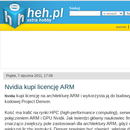
Szukaj
artykuły
Piątek, 7 stycznia 2011, 17:08
Nvidia kupi licencję ARM
kupi licencję na architekturę ARM i wykorzysta ją do budo
Nvidia
kodowej Project Denver.
Kość ma trafić na rynki HPC (
high-performance computing
), serw
połączeniem ARM i GPU Nvidii. Jak twierdzi główny naukowiec firm
znacząco zwiększy pole zastosowań dla architektury ARM, gdyż 
większej liczby instrukcji. Denver powinien być również, właśnie