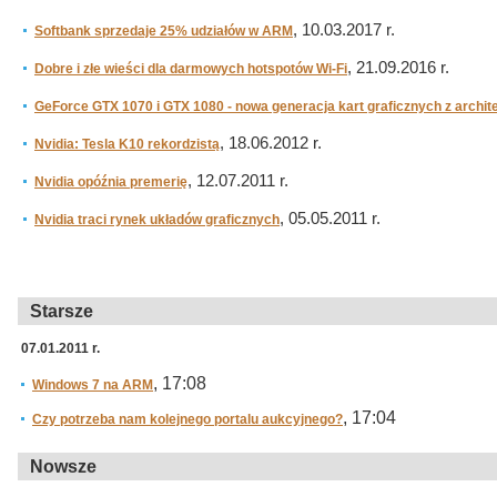
, 10.03.2017 r.
Softbank sprzedaje 25% udziałów w ARM
, 21.09.2016 r.
Dobre i złe wieści dla darmowych hotspotów Wi-Fi
GeForce GTX 1070 i GTX 1080 - nowa generacja kart graficznych z archit
, 18.06.2012 r.
Nvidia: Tesla K10 rekordzistą
, 12.07.2011 r.
Nvidia opóźnia premerię
, 05.05.2011 r.
Nvidia traci rynek układów graficznych
Starsze
07.01.2011 r.
, 17:08
Windows 7 na ARM
, 17:04
Czy potrzeba nam kolejnego portalu aukcyjnego?
Nowsze