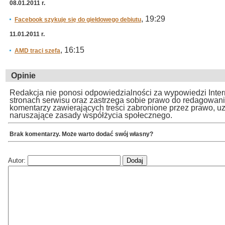
08.01.2011 r.
, 19:29
Facebook szykuje się do giełdowego debiutu
11.01.2011 r.
, 16:15
AMD traci szefa
Opinie
Redakcja nie ponosi odpowiedzialności za wypowiedzi Inte
stronach serwisu oraz zastrzega sobie prawo do redagowan
komentarzy zawierających treści zabronione przez prawo, u
naruszające zasady współżycia społecznego.
Brak komentarzy. Może warto dodać swój własny?
Autor: