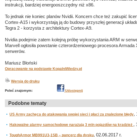
instrukcji, bardziej energooszczędny niż x86.
To jednak nie koniec planów Nvidii. Koncern chce też zakupić lice
Cortex-A15 i wykorzystają ją do budowy przyszłej generacji układ
Tegra 2 - korzysta z architektury Cortex-A9.
Nvidia podejmie zatem kolejną próbę wykorzystania ARM w serwer
Marvell ogłosiła powstanie czterordzeniowego procesora Armada
serwerów.
Mariusz Błoński
Opracowanie na podstawie KopalniWiedzy.pl
Wersja do druku
Poleć znajomym:
Udostępnij
Podobne tematy
,
US Army zachęca do atakowania swojej sieci i płaci za znalezione błędy
,
Hakowalne alarmy samochodowe narażają 3 mln pojazdów na kradzież
, 02.06.2017 r.
ToughArmor MB991U3-1SB – pancerz dla dysku