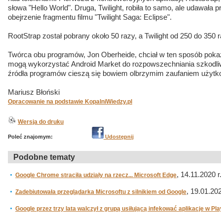
słowa "Hello World". Druga, Twilight, robiła to samo, ale udawała 
obejrzenie fragmentu filmu "Twilight Saga: Eclipse".
RootStrap został pobrany około 50 razy, a Twilight od 250 do 350 r
Twórca obu programów, Jon Oberheide, chciał w ten sposób poka
mogą wykorzystać Android Market do rozpowszechniania szkodli
źródła programów cieszą się bowiem olbrzymim zaufaniem użytk
Mariusz Błoński
Opracowanie na podstawie KopalniWiedzy.pl
Wersja do druku
Poleć znajomym:
Udostępnij
Podobne tematy
, 14.11.2020 r
Google Chrome straciła udziały na rzecz... Microsoft Edge
, 19.01.202
Zadebiutowała przeglądarka Microsoftu z silnikiem od Google
Google przez trzy lata walczył z grupą usiłującą infekować aplikacje w Pla