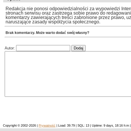
Redakcja nie ponosi odpowiedzialności za wypowiedzi Inte
stronach serwisu oraz zastrzega sobie prawo do redagowan
komentarzy zawierających treści zabronione przez prawo, u
naruszające zasady współżycia społecznego.
Brak komentarzy. Może warto dodać swój własny?
Autor:
Copyright © 2002-2026 |
Prywatność
| Load: 39.79 | SQL: 13 | Uptime: 9 days, 18:16 h: