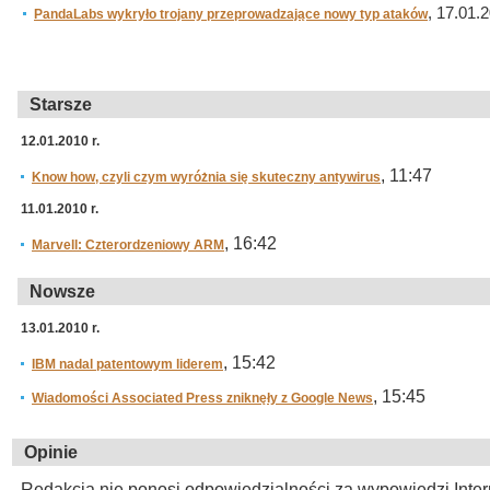
, 17.01.2
PandaLabs wykryło trojany przeprowadzające nowy typ ataków
Starsze
12.01.2010 r.
, 11:47
Know how, czyli czym wyróżnia się skuteczny antywirus
11.01.2010 r.
, 16:42
Marvell: Czterordzeniowy ARM
Nowsze
13.01.2010 r.
, 15:42
IBM nadal patentowym liderem
, 15:45
Wiadomości Associated Press zniknęły z Google News
Opinie
Redakcja nie ponosi odpowiedzialności za wypowiedzi Inte