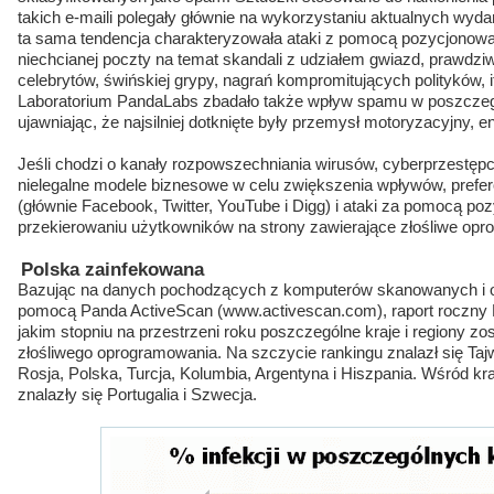
takich e-maili polegały głównie na wykorzystaniu aktualnych wyda
ta sama tendencja charakteryzowała ataki z pomocą pozycjonowan
niechcianej poczty na temat skandali z udziałem gwiazd, prawdziwe
celebrytów, świńskiej grypy, nagrań kompromitujących polityków, 
Laboratorium PandaLabs zbadało także wpływ spamu w poszczeg
ujawniając, że najsilniej dotknięte były przemysł motoryzacyjny, e
Jeśli chodzi o kanały rozpowszechniania wirusów, cyberprzestępcy
nielegalne modele biznesowe w celu zwiększenia wpływów, prefe
(głównie Facebook, Twitter, YouTube i Digg) i ataki za pomocą po
przekierowaniu użytkowników na strony zawierające złośliwe opr
Polska zainfekowana
Bazując na danych pochodzących z komputerów skanowanych i o
pomocą Panda ActiveScan (www.activescan.com), raport roczny
jakim stopniu na przestrzeni roku poszczególne kraje i regiony zos
złośliwego oprogramowania. Na szczycie rankingu znalazł się Tajw
Rosja, Polska, Turcja, Kolumbia, Argentyna i Hiszpania. Wśród kraj
znalazły się Portugalia i Szwecja.