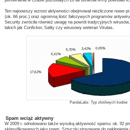
porównania w czasie pozostałych 20 lat istnienia firmy powstało i
Ten najnowszy wzrost aktywności obejmował niezliczone nowe p
(ok. 66 proc.) oraz ogromną ilość fałszywych programów antywi
Security zwróciła również uwagę na powrót tradycyjnych wirusów,
takich jak Conficker, Sality czy wirusowy weteran Virutas.
PandaLabs: Typ złośliwych kodów
Spam wciąż aktywny
W 2009 r. odnotowano także wysoką aktywność spamu: ok. 92 pro
sklasyfikowanych jako spam. Sztuczki stosowane do nakłonienia p