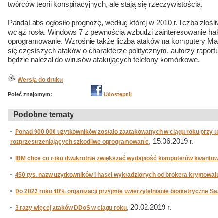
twórców teorii konspiracyjnych, ale stają się rzeczywistością.
PandaLabs ogłosiło prognozę, według której w 2010 r. liczba złoś
wciąż rosła. Windows 7 z pewnością wzbudzi zainteresowanie ha
oprogramowanie. Wzrośnie także liczba ataków na komputery 
się częstszych ataków o charakterze politycznym, autorzy raportu
będzie należał do wirusów atakujących telefony komórkowe.
Wersja do druku
Poleć znajomym:
Udostępnij
Podobne tematy
Ponad 900 000 użytkowników zostało zaatakowanych w ciągu roku przy uż
, 15.06.2019 r.
rozprzestrzeniających szkodliwe oprogramowanie
IBM chce co roku dwukrotnie zwiększać wydajność komputerów kwanto
450 tys. nazw użytkowników i haseł wykradzionych od brokera kryptowa
Do 2022 roku 40% organizacji przyjmie uwierzytelnianie biometryczne S
, 20.02.2019 r.
3 razy więcej ataków DDoS w ciągu roku