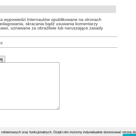
za wypowiedzi Internautów opublikowane na stronach
 redagowania, skracania bądź usuwania komentarzy
prawo, uznawane za obraźliwie lub naruszające zasady
y?
h, reklamowych oraz funkcjonalnych. Dzięki nim możemy indywidualnie dostosować stronę do