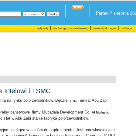
Piątek
7 sierpnia 202
|
|
|
artykuły
abc komputera (archiwum)
forum dyskusyjne
redakcja
e Intelowi i TSMC
ta na rynku półprzewodników. Będzie nim... emirat Abu Zabi.
neralny państwowej firmy Mubadala Development Co,
,
Al Muhairi
ech lat w Abu Zabi stanie fabryka półprzewodników.
yjna należąca w całości do rządu emiratu. Jest ona właścicielem
leżąca do niej Advanced Technology Investment Company (ATIC)