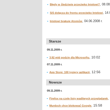
, 08.08
Błędy w śledztwie przeciwko Intelowi?
, 14.
SiS dołącza do frontu przeciwko Intelowi
, 04.06.2008 r.
Intelowi brakuje Atomów
Starsze
09.11.2009 r.
, 10:02
3,92 mld godzin dla Microsoftu
07.11.2009 r.
, 12:56
App Store: 100 tysięcy aplikacji
Nowsze
09.11.2009 r.
,
Firefox na czele listy wadliwych przeglądarek
, 15:58
Murdoch chce blokować Google