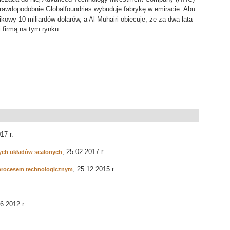
prawdopodobnie Globalfoundries wybuduje fabrykę w emiracie. Abu
owy 10 miliardów dolarów, a Al Muhairi obiecuje, że za dwa lata
 firmą na tym rynku.
17 r.
, 25.02.2017 r.
ych układów scalonych
, 25.12.2015 r.
procesem technologicznym
06.2012 r.