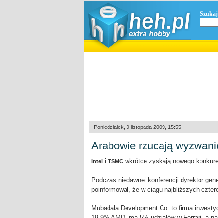
Szukaj
Poniedziałek, 9 listopada 2009, 15:55
Arabowie rzucają wyzwani
i
wkrótce zyskają nowego konkuren
Intel
TSMC
Podczas niedawnej konferencji dyrektor ge
poinformował, że w ciągu najbliższych czter
Mubadala Development Co. to firma inwestyc
19,9% AMD, ma 5% udziałów w Ferrari, a na