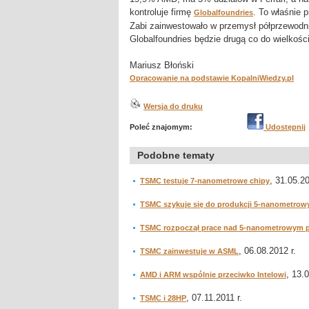
kontroluje firmę
. To właśnie 
Globalfoundries
Zabi zainwestowało w przemysł półprzewodnik
Globalfoundries będzie drugą co do wielkości
Mariusz Błoński
Opracowanie na podstawie KopalniWiedzy.pl
Wersja do druku
Poleć znajomym:
Udostępnij
Podobne tematy
, 31.05.20
TSMC testuje 7-nanometrowe chipy
TSMC szykuje się do produkcji 5-nanometrow
TSMC rozpoczął prace nad 5-nanometrowym 
, 06.08.2012 r.
TSMC zainwestuje w ASML
, 13.
AMD i ARM wspólnie przeciwko Intelowi
, 07.11.2011 r.
TSMC i 28HP