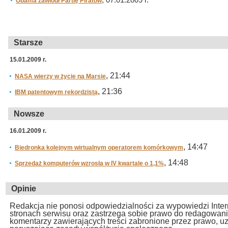
, 07.01.2009 r.
Obama zawiódł Partię Piratów
Starsze
15.01.2009 r.
, 21:44
NASA wierzy w życie na Marsie
, 21:36
IBM patentowym rekordzistą
Nowsze
16.01.2009 r.
, 14:47
Biedronka kolejnym wirtualnym operatorem komórkowym
, 14:48
Sprzedaż komputerów wzrosła w IV kwartale o 1,1%
Opinie
Redakcja nie ponosi odpowiedzialności za wypowiedzi Inte
stronach serwisu oraz zastrzega sobie prawo do redagowan
komentarzy zawierających treści zabronione przez prawo, u