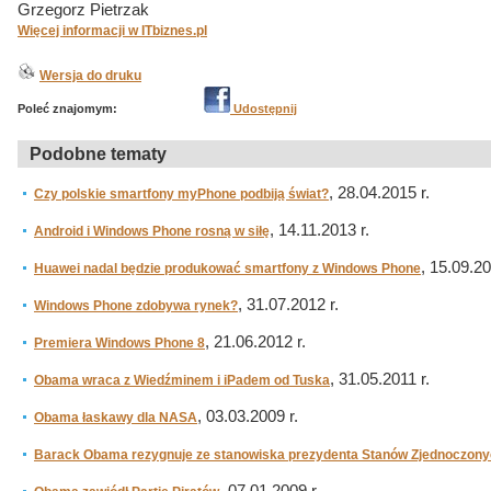
Grzegorz Pietrzak
Więcej informacji w ITbiznes.pl
Wersja do druku
Poleć znajomym:
Udostępnij
Podobne tematy
, 28.04.2015 r.
Czy polskie smartfony myPhone podbiją świat?
, 14.11.2013 r.
Android i Windows Phone rosną w siłę
, 15.09.20
Huawei nadal będzie produkować smartfony z Windows Phone
, 31.07.2012 r.
Windows Phone zdobywa rynek?
, 21.06.2012 r.
Premiera Windows Phone 8
, 31.05.2011 r.
Obama wraca z Wiedźminem i iPadem od Tuska
, 03.03.2009 r.
Obama łaskawy dla NASA
Barack Obama rezygnuje ze stanowiska prezydenta Stanów Zjednoczon