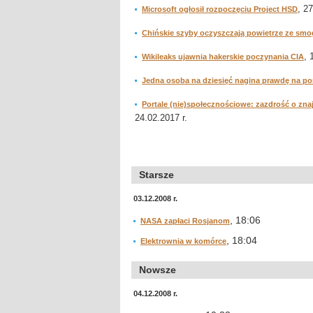
, 2
Microsoft ogłosił rozpoczęciu Project HSD
Chińskie szyby oczyszczają powietrze ze sm
, 
Wikileaks ujawnia hakerskie poczynania CIA
Jedna osoba na dziesięć nagina prawdę na por
Portale (nie)społecznościowe: zazdrość o z
24.02.2017 r.
Starsze
03.12.2008 r.
, 18:06
NASA zapłaci Rosjanom
, 18:04
Elektrownia w komórce
Nowsze
04.12.2008 r.