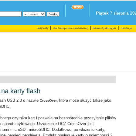
Piątek
7 sierpnia 202
|
|
|
artykuły
abc komputera (archiwum)
forum dyskusyjne
redakcja
na karty flash
lash USB 2.0 o nazwie
, która może służyć także jako
CrossOver
oSDHC.
obnego czytnika kart i pozwala na bezpośrednie przesyłanie plików
y aparatu cyfrowego. Urządzenie OCZ CrossOver jest
rtami microSD i microSDHC. Dodatkowo, po włożeniu karty,
nej pamięci pendrive’a. Produkt obsługuje karty o pojemności 2