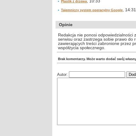
, 10:33
Plastik z drzewa
, 14:31
Tajemniczy system operacyjny Google
Opinie
Redakcja nie ponosi odpowiedzialności 
serwisu oraz zastrzega sobie prawo do
zawierających treści zabronione przez 
współżycia społecznego.
Brak komentarzy. Może warto dodać swój własn
Autor: