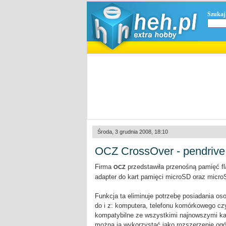
Szukaj
Środa, 3 grudnia 2008, 18:10
OCZ CrossOver - pendrive 
Firma
przedstawiła przenośną pamięć f
OCZ
adapter do kart pamięci microSD oraz micr
Funkcja ta eliminuje potrzebę posiadania os
do i z: komputera, telefonu komórkowego cz
kompatybilne ze wszystkimi najnowszymi ka
można ją wykorzystać jako rozszerzenie ogól