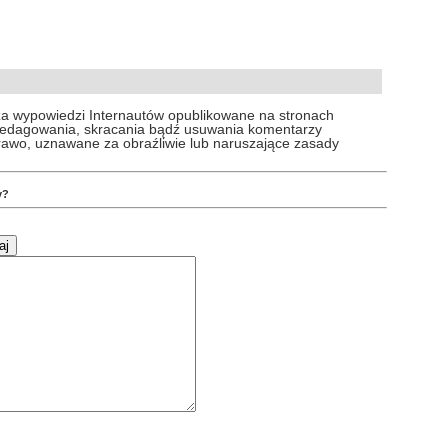
za wypowiedzi Internautów opublikowane na stronach
 redagowania, skracania bądź usuwania komentarzy
prawo, uznawane za obraźliwie lub naruszające zasady
y?