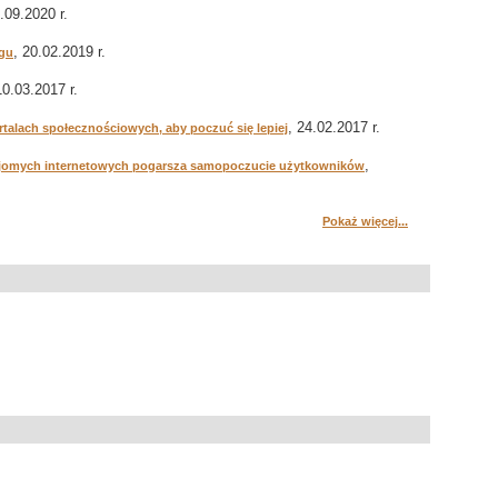
7.09.2020 r.
, 20.02.2019 r.
ogu
10.03.2017 r.
, 24.02.2017 r.
talach społecznościowych, aby poczuć się lepiej
,
najomych internetowych pogarsza samopoczucie użytkowników
Pokaż więcej...