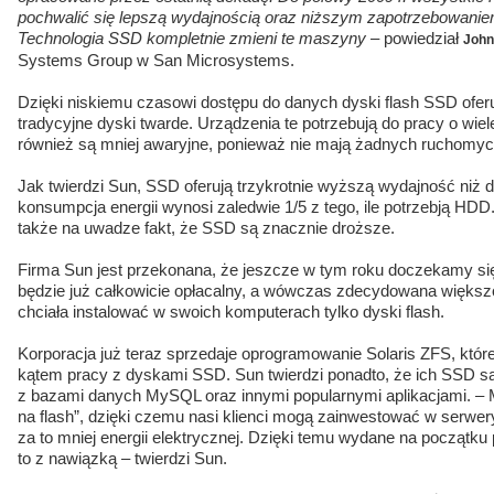
pochwalić się lepszą wydajnością oraz niższym zapotrzebowaniem
Technologia SSD kompletnie zmieni te maszyny
– powiedział
John
Systems Group w San Microsystems.
Dzięki niskiemu czasowi dostępu do danych dyski flash SSD ofer
tradycyjne dyski twarde. Urządzenia te potrzebują do pracy o wiel
również są mniej awaryjne, ponieważ nie mają żadnych ruchomy
Jak twierdzi Sun, SSD oferują trzykrotnie wyższą wydajność niż d
konsumpcja energii wynosi zaledwie 1/5 z tego, ile potrzebją HDD
także na uwadze fakt, że SSD są znacznie droższe.
Firma Sun jest przekonana, że jeszcze w tym roku doczekamy s
będzie już całkowicie opłacalny, a wówczas zdecydowana więks
chciała instalować w swoich komputerach tylko dyski flash.
Korporacja już teraz sprzedaje oprogramowanie Solaris ZFS, któ
kątem pracy z dyskami SSD. Sun twierdzi ponadto, że ich SSD s
z bazami danych MySQL oraz innymi popularnymi aplikacjami. – 
na flash”, dzięki czemu nasi klienci mogą zainwestować w serwery,
za to mniej energii elektrycznej. Dzięki temu wydane na początku 
to z nawiązką – twierdzi Sun.