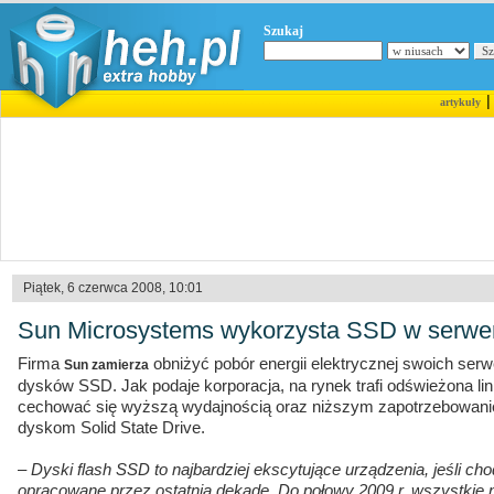
Szukaj
artykuły
Piątek, 6 czerwca 2008, 10:01
Sun Microsystems wykorzysta SSD w serwe
Firma
obniżyć pobór energii elektrycznej swoich ser
Sun zamierza
dysków SSD. Jak podaje korporacja, na rynek trafi odświeżona lin
cechować się wyższą wydajnością oraz niższym zapotrzebowani
dyskom Solid State Drive.
–
Dyski flash SSD to najbardziej ekscytujące urządzenia, jeśli c
opracowane przez ostatnią dekadę. Do połowy 2009 r. wszystkie