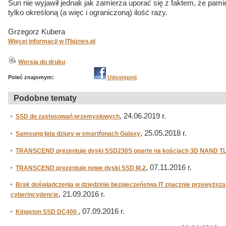
Sun nie wyjawił jednak jak zamierza uporać się z faktem, że pam
tylko określoną (a więc i ograniczoną) ilość razy.
Grzegorz Kubera
Więcej informacji w ITbiznes.pl
Wersja do druku
Poleć znajomym:
Udostępnij
Podobne tematy
, 24.06.2019 r.
SSD do zastosowań przemysłowych
, 25.05.2018 r.
Samsung łata dziury w smartfonach Galaxy
TRANSCEND prezentuje dyski SSD230S oparte na kościach 3D NAND T
, 07.11.2016 r.
TRANSCEND prezentuje nowe dyski SSD M.2
Brak doświadczenia w dziedzinie bezpieczeństwa IT znacznie przewyższa 
, 21.09.2016 r.
cyberincydencie
, 07.09.2016 r.
Kingston SSD DC400