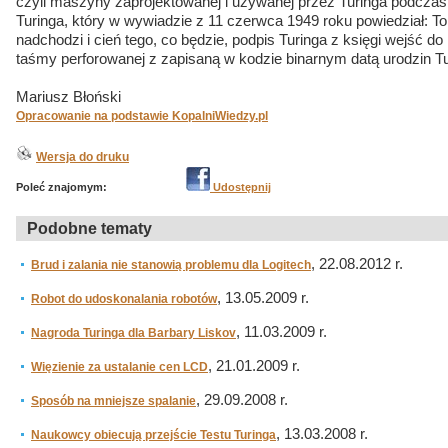
czyli maszyny zaprojektowanej i używanej przez Turinga podczas
Turinga, który w wywiadzie z 11 czerwca 1949 roku powiedział: T
nadchodzi i cień tego, co będzie, podpis Turinga z księgi wejść d
taśmy perforowanej z zapisaną w kodzie binarnym datą urodzin Tu
Mariusz Błoński
Opracowanie na podstawie KopalniWiedzy.pl
Wersja do druku
Poleć znajomym:
Udostępnij
Podobne tematy
, 22.08.2012 r.
Brud i zalania nie stanowią problemu dla Logitech
, 13.05.2009 r.
Robot do udoskonalania robotów
, 11.03.2009 r.
Nagroda Turinga dla Barbary Liskov
, 21.01.2009 r.
Więzienie za ustalanie cen LCD
, 29.09.2008 r.
Sposób na mniejsze spalanie
, 13.03.2008 r.
Naukowcy obiecują przejście Testu Turinga