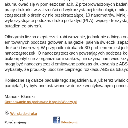
akumulować się w pomieszczeniach. Z przeprowadzonych badań 
pracy drukarki, w zależności od wykorzystanej technologii, emitu
cząsteczek o średnicy nie przekraczającej 10 nanometrów. Mniej 
wykorzystujące podczas druku polilaktyd (PLA), więcej - korzystaj
butadien-co-styren).
Olbrzymia liczba cząsteczek robi wrażenie, jednak nie odbiega on
emitowanych podczas gotowania na gazie, palenia świeczki zapa
drukarki laserowej. W przypadku drukarek 3D problemem jest je
nanocząsteczek. O nanocząsteczkach powstających podczas kor
biokompatybilne z organizmami ssaków, nie czynią nam więc krzy
mogą być nanocząsteczki emitowane podczas drukowania z ABS.
wykazały, że produkty uboczne cieplnego rozkładu ABS są toksy
Konieczne są dalsze badania tego zagadnienia, a już teraz właści
pamiętać, by były one ustawione w dobrze wentylowanym pomies
Mariusz Błoński
Opracowanie na podstawie KopalniWiedzy.pl
Wersja do druku
Poleć znajomym:
Udostępnij