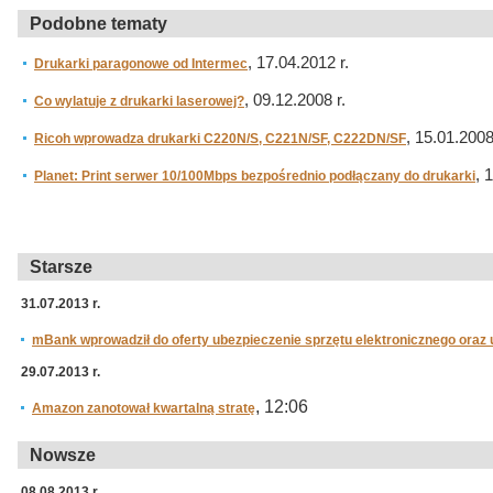
Podobne tematy
, 17.04.2012 r.
Drukarki paragonowe od Intermec
, 09.12.2008 r.
Co wylatuje z drukarki laserowej?
, 15.01.2008
Ricoh wprowadza drukarki C220N/S, C221N/SF, C222DN/SF
, 
Planet: Print serwer 10/100Mbps bezpośrednio podłączany do drukarki
Starsze
31.07.2013 r.
mBank wprowadził do oferty ubezpieczenie sprzętu elektronicznego oraz
29.07.2013 r.
, 12:06
Amazon zanotował kwartalną stratę
Nowsze
08.08.2013 r.