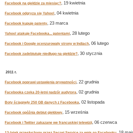
, 19 kwietnia
Facebook na giełdzie za miesiąc?
, 04 kwietnia
Facebook odgryza się Yahoo!
, 23 marca
Facebook kupuje patenty
, 28 lutego
Yahoo! atakuje Facebooka... patentami
, 06 lutego
Facebook i Google ocenzurowały strony w Indiach
, 30 stycznia
Facebook zadebiutuje niedługo na giełdzie?
2011 r.
, 22 grudnia
Facebook poprawi ustawienia prywatności
, 02 grudnia
Facebooka czeka 20-letni nadzór audytora
, 02 listopada
Boty ściągnęły 250 GB danych z Facebooka
, 15 września
Facebook opóźnia debiut giełdowy
, 06 czerwca
Facebook i Twitter zakazane we francuskiej telewizji
, 18 maj
13-latek przesłuchany przez Secret Service za wpis na Facebooku