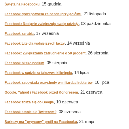
, 15 grudnia
Święta na Facebooku
, 21 listopada
Facebook grozi pozwem za handel przyjaciółmi
, 03 października
Facebook: Rosjanie zwiększają swoje udziały
, 17 września
Facebook zarabia
, 14 września
Facebook Lite dla wolniejszych łączy
, 26 sierpnia
Facebook: Zwiększamy zatrudnienie o 50 procent
, 05 sierpnia
Facebook blisko podium
, 14 lipca
Facebook w sądzie za fałszywe kliknięcia
, 10 lipca
Facebook zapowiada przychody w miliardach dolarów
, 21 czerwca
Google, Yahoo! i Facebook przed Kongresem
, 10 czerwca
Facebook zbliża się do Google
, 08 czerwca
Facebook stanie się Twitterem?
, 21 maja
Sarkozy ma "prywatny" profil na Facebooku