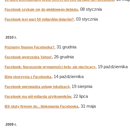
, 08 stycznia
Facebook szykuje się do giełdowego debiutu
, 03 stycznia
Facebook jest wart 50 miliardów dolarów?
2010 r.
, 31 grudnia
Poznamy finanse Facebooka?
, 26 grudnia
Facebook wyprzedza Yahoo!
, 19 października
Facebook: Naruszenie prywatności było, ale niechcący
, 14 października
Bing skorzysta z Facebooka
, 19 sierpnia
Facebook wprowadza usługę lokalizacji
, 22 lipca
Facebook ma pół miliarda użytkowników
, 31 maja
IE6 służy firmom do... blokowania Facebooka
2009 r.