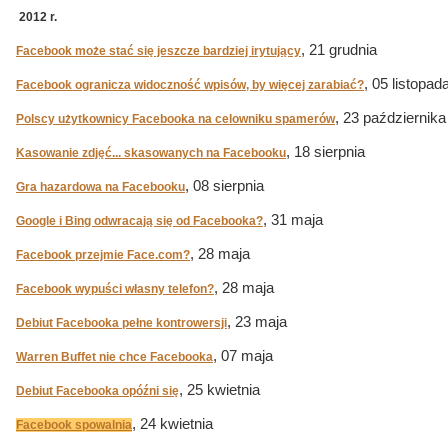
2012 r.
, 21 grudnia
Facebook może stać się jeszcze bardziej irytujący
, 05 listopad
Facebook ogranicza widoczność wpisów, by więcej zarabiać?
, 23 października
Polscy użytkownicy Facebooka na celowniku spamerów
, 18 sierpnia
Kasowanie zdjęć... skasowanych na Facebooku
, 08 sierpnia
Gra hazardowa na Facebooku
, 31 maja
Google i Bing odwracają się od Facebooka?
, 28 maja
Facebook przejmie Face.com?
, 28 maja
Facebook wypuści własny telefon?
, 23 maja
Debiut Facebooka pełne kontrowersji
, 07 maja
Warren Buffet nie chce Facebooka
, 25 kwietnia
Debiut Facebooka opóźni się
, 24 kwietnia
Facebook spowalnia