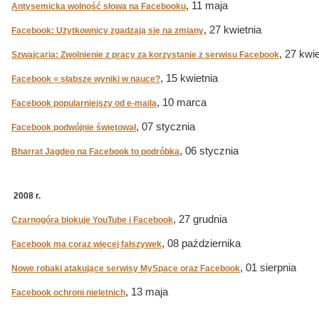
, 11 maja
Antysemicka wolność słowa na Facebooku
, 27 kwietnia
Facebook: Użytkownicy zgadzają się na zmiany
, 27 kwi
Szwajcaria: Zwolnienie z pracy za korzystanie z serwisu Facebook
, 15 kwietnia
Facebook = słabsze wyniki w nauce?
, 10 marca
Facebook popularniejszy od e-maila
, 07 stycznia
Facebook podwójnie świętował
, 06 stycznia
Bharrat Jagdeo na Facebook to podróbka
2008 r.
, 27 grudnia
Czarnogóra blokuje YouTube i Facebook
, 08 października
Facebook ma coraz więcej fałszywek
, 01 sierpnia
Nowe robaki atakujące serwisy MySpace oraz Facebook
, 13 maja
Facebook ochroni nieletnich