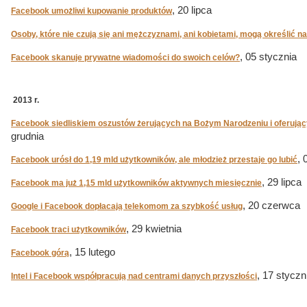
, 20 lipca
Facebook umożliwi kupowanie produktów
Osoby, które nie czują się ani mężczyznami, ani kobietami, mogą określić n
, 05 stycznia
Facebook skanuje prywatne wiadomości do swoich celów?
2013 r.
Facebook siedliskiem oszustów żerujących na Bożym Narodzeniu i oferując
grudnia
, 
Facebook urósł do 1,19 mld użytkowników, ale młodzież przestaje go lubić
, 29 lipca
Facebook ma już 1,15 mld użytkowników aktywnych miesięcznie
, 20 czerwca
Google i Facebook dopłacają telekomom za szybkość usług
, 29 kwietnia
Facebook traci użytkowników
, 15 lutego
Facebook górą
, 17 styczn
Intel i Facebook współpracują nad centrami danych przyszłości