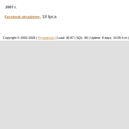
2007 r.
, 18 lipca
Facebook ukradziony
Copyright © 2002-2026 |
Prywatność
| Load: 40.87 | SQL: 80 | Uptime: 8 days, 10:05 h: