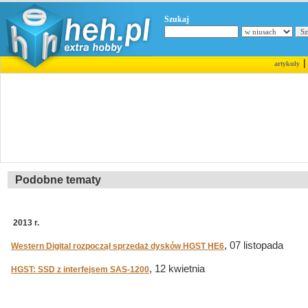
Szukaj
artykuły
Podobne tematy
2013 r.
, 07 listopada
Western Digital rozpoczął sprzedaż dysków HGST HE6
, 12 kwietnia
HGST: SSD z interfejsem SAS-1200