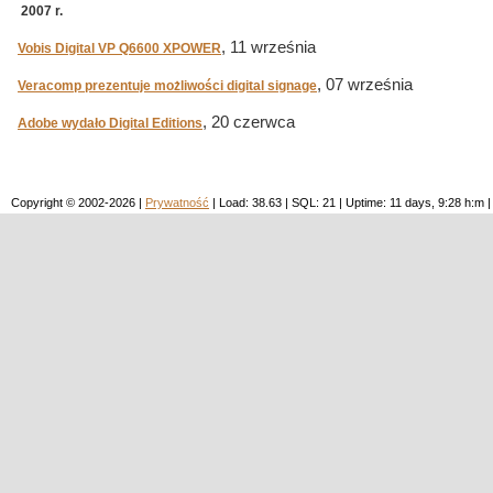
2007 r.
, 11 września
Vobis Digital VP Q6600 XPOWER
, 07 września
Veracomp prezentuje możliwości digital signage
, 20 czerwca
Adobe wydało Digital Editions
Copyright © 2002-2026 |
Prywatność
| Load: 38.63 | SQL: 21 | Uptime: 11 days, 9:28 h: