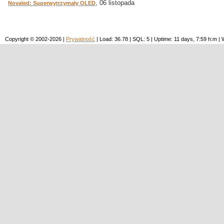
, 06 listopada
Novaled: Superwytrzymały OLED
Copyright © 2002-2026 |
Prywatność
| Load: 36.78 | SQL: 5 | Uptime: 11 days, 7:59 h:m