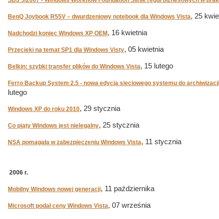
SDJ 5/2007 - Windows Workflow Foundation Silnik reguł biznesowych w pra
, 25 kwie
BenQ Joybook R55V – dwurdzeniowy notebook dla Windows Vista
, 16 kwietnia
Nadchodzi koniec Windows XP OEM
, 05 kwietnia
Przecieki na temat SP1 dla Windows Visty
, 15 lutego
Belkin: szybki transfer plików do Windows Vista
Ferro Backup System 2.5 - nowa edycja sieciowego systemu do archiwizacj
lutego
, 29 stycznia
Windows XP do roku 2010
, 25 stycznia
Co piąty Windows jest nielegalny
, 11 stycznia
NSA pomagała w zabezpieczeniu Windows Vista
2006 r.
, 11 października
Mobilny Windows nowej generacji
, 07 września
Microsoft podał ceny Windows Vista