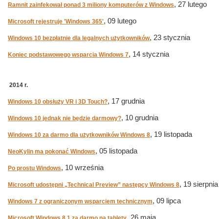
, 27 lutego
Ramnit zainfekował ponad 3 miliony komputerów z Windows
, 09 lutego
Microsoft rejestruje 'Windows 365'
, 23 stycznia
Windows 10 bezpłatnie dla legalnych użytkowników
, 14 stycznia
Koniec podstawowego wsparcia Windows 7
2014 r.
, 17 grudnia
Windows 10 obsłuży VR i 3D Touch?
, 10 grudnia
Windows 10 jednak nie będzie darmowy?
, 19 listopada
Windows 10 za darmo dla użytkowników Windows 8
, 05 listopada
NeoKylin ma pokonać Windows
, 10 września
Po prostu Windows
, 19 sierpnia
Microsoft udostępni „Technical Preview” następcy Windows 8
, 09 lipca
Windows 7 z ograniczonym wsparciem technicznym
, 26 maja
Microsoft Windows 8.1 za darmo na tablety