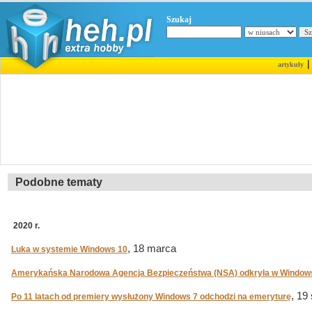
Szukaj
artykuły
Podobne tematy
2020 r.
, 18 marca
Luka w systemie Windows 10
Amerykańska Narodowa Agencja Bezpieczeństwa (NSA) odkryła w Windows
, 19
Po 11 latach od premiery wysłużony Windows 7 odchodzi na emeryturę