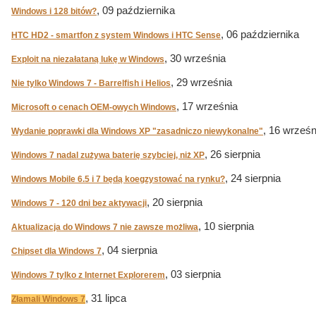
, 09 października
Windows i 128 bitów?
, 06 października
HTC HD2 - smartfon z system Windows i HTC Sense
, 30 września
Exploit na niezałataną lukę w Windows
, 29 września
Nie tylko Windows 7 - Barrelfish i Helios
, 17 września
Microsoft o cenach OEM-owych Windows
, 16 wrześn
Wydanie poprawki dla Windows XP "zasadniczo niewykonalne"
, 26 sierpnia
Windows 7 nadal zużywa baterię szybciej, niż XP
, 24 sierpnia
Windows Mobile 6.5 i 7 będą koegzystować na rynku?
, 20 sierpnia
Windows 7 - 120 dni bez aktywacji
, 10 sierpnia
Aktualizacja do Windows 7 nie zawsze możliwa
, 04 sierpnia
Chipset dla Windows 7
, 03 sierpnia
Windows 7 tylko z Internet Explorerem
, 31 lipca
Złamali Windows 7