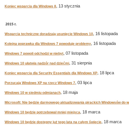
, 13 stycznia
Koniec wsparcia dla Windows 8
2015 r.
, 16 listopada
Wsparcia techniczne doradzają usunięcie Windows 10
, 16 listopada
Kolejna poprawka dla Windows 7 powoduje problemy
, 07 listopada
Windows 7 powoli odchodzi w niebyt
, 31 sierpnia
Windows 10 ułatwia nadzór nad dziećmi
, 18 lipca
Koniec wsparcia dla Security Essentials dla Windows XP
, 03 lipca
Porzucają Windows XP na rzecz Windows 7
, 18 maja
Windows 10 w siedmiu odmianach
Microsoft: Nie będzie darmowego aktualizowania pirackich Windowsów do we
, 18 marca
Windows 10 będzie potrzebował mniej miejsca
, 18 marca
Windows 10 będzie dostępny już tego lata na całym świecie