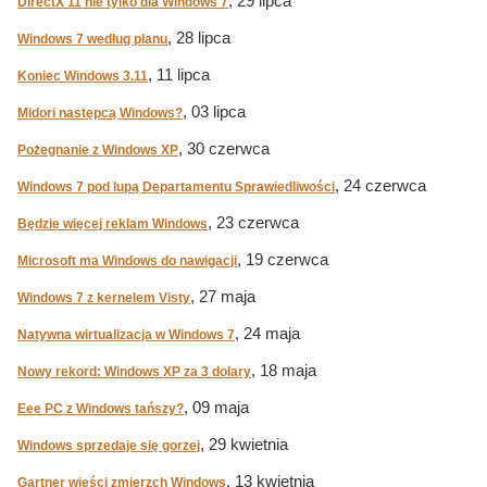
, 29 lipca
DirectX 11 nie tylko dla Windows 7
, 28 lipca
Windows 7 według planu
, 11 lipca
Koniec Windows 3.11
, 03 lipca
Midori następcą Windows?
, 30 czerwca
Pożegnanie z Windows XP
, 24 czerwca
Windows 7 pod lupą Departamentu Sprawiedliwości
, 23 czerwca
Będzie więcej reklam Windows
, 19 czerwca
Microsoft ma Windows do nawigacji
, 27 maja
Windows 7 z kernelem Visty
, 24 maja
Natywna wirtualizacja w Windows 7
, 18 maja
Nowy rekord: Windows XP za 3 dolary
, 09 maja
Eee PC z Windows tańszy?
, 29 kwietnia
Windows sprzedaje się gorzej
, 13 kwietnia
Gartner wieści zmierzch Windows