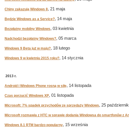
, 21 maja
Chiny zakazują Windows 8
, 14 maja
Będzie Windows as a Service?
, 03 kwietnia
Bezpłatny mobilny Windows
, 05 marca
Nadchodzi bezpłatny Windows?
, 18 lutego
Windows 9 Beta już w maju?
, 14 stycznia
Windows 9 w kwietniu 2015 roku?
2013 r.
, 14 listopada
Android i Windows Phone rosną w siłę
, 01 listopada
Czas porzucić Windows XP
, 25 październi
Microsoft: 7% spadek przychodów ze sprzedaży Windows
Microsoft rozmawia z HTC w sprawie dodania Windowsa do smartfonów z A
, 15 września
Windows 8.1 RTM bardzo popularny