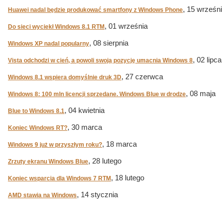
, 15 wrześn
Huawei nadal będzie produkować smartfony z Windows Phone
, 01 września
Do sieci wyciekł Windows 8.1 RTM
, 08 sierpnia
Windows XP nadal popularny
, 02 lipca
Vista odchodzi w cień, a powoli swoją pozycję umacnia Windows 8
, 27 czerwca
Windows 8.1 wspiera domyślnie druk 3D
, 08 maja
Windows 8: 100 mln licencji sprzedane. Windows Blue w drodze
, 04 kwietnia
Blue to Windows 8.1
, 30 marca
Koniec Windows RT?
, 18 marca
Windows 9 już w przyszłym roku?
, 28 lutego
Zrzuty ekranu Windows Blue
, 18 lutego
Koniec wsparcia dla Windows 7 RTM
, 14 stycznia
AMD stawia na Windows