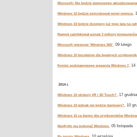
Microsoft: Nie będzie darmowego aktualizowania
, 
Windows 10 będzie potrzebował mniej miejsca
Windows 10 będzie dostępny już tego lata na cał
Ramnit zainfekował ponad 3 miliony komputeró
, 09 lutego
Microsoft rejestruje 'Windows 365'
Windows 10 bezpłatnie dla legalnych użytkowni
, 14
Koniec podstawowego wsparcia Windows 7
2014 r.
, 17 grudni
Windows 10 obsłuży VR i 3D Touch?
, 10 gr
Windows 10 jednak nie będzie darmowy?
Windows 10 za darmo dla użytkowników Window
, 05 listopada
NeoKylin ma pokonać Windows
, 10 września
Po prostu Windows