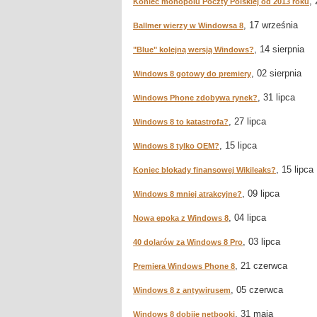
,
Koniec monopolu Poczty Polskiej od 2013 roku
, 17 września
Ballmer wierzy w Windowsa 8
, 14 sierpnia
"Blue" kolejną wersją Windows?
, 02 sierpnia
Windows 8 gotowy do premiery
, 31 lipca
Windows Phone zdobywa rynek?
, 27 lipca
Windows 8 to katastrofa?
, 15 lipca
Windows 8 tylko OEM?
, 15 lipca
Koniec blokady finansowej Wikileaks?
, 09 lipca
Windows 8 mniej atrakcyjne?
, 04 lipca
Nowa epoka z Windows 8
, 03 lipca
40 dolarów za Windows 8 Pro
, 21 czerwca
Premiera Windows Phone 8
, 05 czerwca
Windows 8 z antywirusem
, 31 maja
Windows 8 dobije netbooki