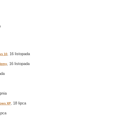
a
, 16 listopada
ws 10
, 16 listopada
blemy
ada
rpnia
, 18 lipca
dows XP
lipca