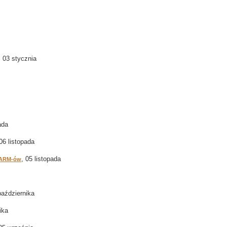
, 03 stycznia
ada
 06 listopada
, 05 listopada
h ARM-ów
października
ika