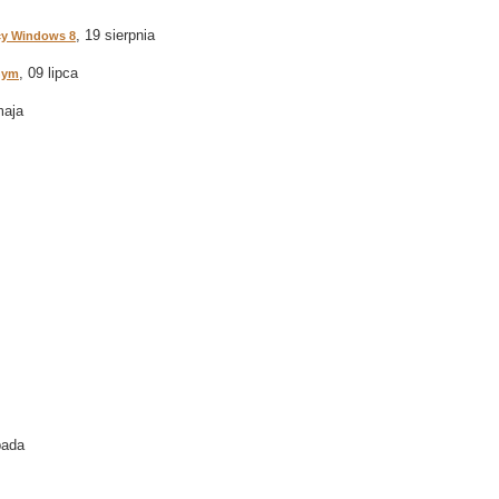
, 19 sierpnia
pcy Windows 8
, 09 lipca
nym
maja
pada