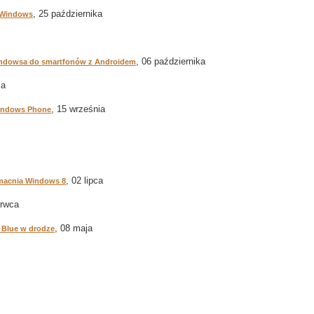
, 25 października
 Windows
, 06 października
indowsa do smartfonów z Androidem
ia
, 15 września
Windows Phone
, 02 lipca
umacnia Windows 8
erwca
, 08 maja
 Blue w drodze