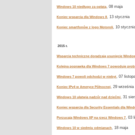
, 08 maja
Windows 10 niedługo za opłatą
, 13 stycznia
Koniec wsparcia dla Windows 8
, 10 styczni
Koniec smartfonów z logo Motoroli
2015 r.
Wsparcia techniczne doradzają usunięcie Windo
Kolejna poprawka dla Windows 7 powoduje pro
, 07 listop
Windows 7 powoli odchodzi w niebyt
, 29 września
Koniec IPv4 w Ameryce Północnej
, 31 sie
Windows 10 ułatwia nadzór nad dziećmi
Koniec wsparcia dla Security Essentials dla Win
, 03 
Porzucają Windows XP na rzecz Windows 7
, 18 maja
Windows 10 w siedmiu odmianach