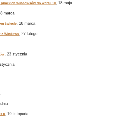
, 18 maja
 pirackich Windowsów do wersji 10
18 marca
, 18 marca
ym świecie
, 27 lutego
w z Windows
, 23 stycznia
ków
 stycznia
a
udnia
, 19 listopada
s 8