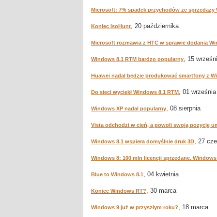
Microsoft: 7% spadek przychodów ze sprzedaży
, 20 października
Koniec IsoHunt
Microsoft rozmawia z HTC w sprawie dodania W
, 15 wrześn
Windows 8.1 RTM bardzo popularny
Huawei nadal będzie produkować smartfony z 
, 01 września
Do sieci wyciekł Windows 8.1 RTM
, 08 sierpnia
Windows XP nadal popularny
Vista odchodzi w cień, a powoli swoją pozycję 
, 27 cz
Windows 8.1 wspiera domyślnie druk 3D
Windows 8: 100 mln licencji sprzedane. Windows
, 04 kwietnia
Blue to Windows 8.1
, 30 marca
Koniec Windows RT?
, 18 marca
Windows 9 już w przyszłym roku?