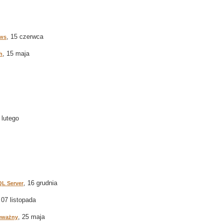
, 15 czerwca
ows
, 15 maja
h
 lutego
, 16 grudnia
QL Server
 07 listopada
, 25 maja
ieważny