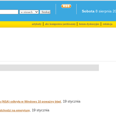
Sobota
8 sierpnia 20
|
|
|
artykuły
abc komputera (archiwum)
forum dyskusyjne
redakcja
, 19 stycznia
 (NSA) odkryła w Windows 10 poważny błąd
, 19 stycznia
odchodzi na emeryturę