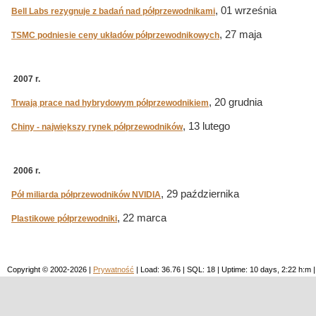
, 01 września
Bell Labs rezygnuje z badań nad półprzewodnikami
, 27 maja
TSMC podniesie ceny układów półprzewodnikowych
2007 r.
, 20 grudnia
Trwają prace nad hybrydowym półprzewodnikiem
, 13 lutego
Chiny - największy rynek półprzewodników
2006 r.
, 29 października
Pół miliarda półprzewodników NVIDIA
, 22 marca
Plastikowe półprzewodniki
Copyright © 2002-2026 |
Prywatność
| Load: 36.76 | SQL: 18 | Uptime: 10 days, 2:22 h: