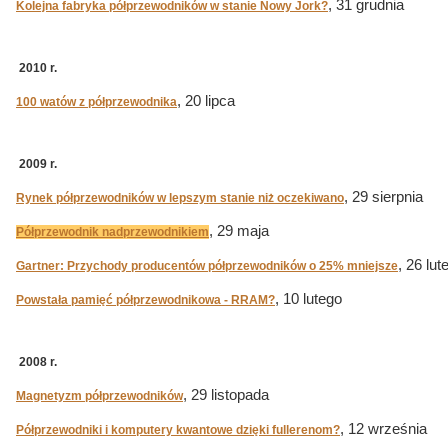
, 31 grudnia
Kolejna fabryka półprzewodników w stanie Nowy Jork?
2010 r.
, 20 lipca
100 watów z półprzewodnika
2009 r.
, 29 sierpnia
Rynek półprzewodników w lepszym stanie niż oczekiwano
, 29 maja
Półprzewodnik nadprzewodnikiem
, 26 lut
Gartner: Przychody producentów półprzewodników o 25% mniejsze
, 10 lutego
Powstała pamięć półprzewodnikowa - RRAM?
2008 r.
, 29 listopada
Magnetyzm półprzewodników
, 12 września
Półprzewodniki i komputery kwantowe dzięki fullerenom?