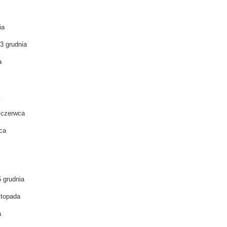
ia
03 grudnia
a
 czerwca
ca
5 grudnia
istopada
a