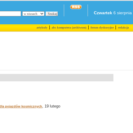
Czwartek
6 sierpnia 
|
|
|
artykuły
abc komputera (archiwum)
forum dyskusyjne
redakcja
, 19 lutego
 dla pojazdów kosmicznych