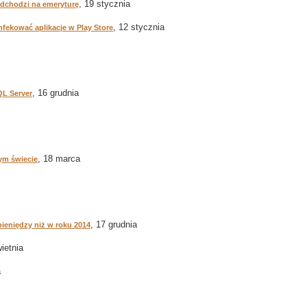
, 19 stycznia
odchodzi na emeryturę
, 12 stycznia
infekować aplikacje w Play Store
, 16 grudnia
QL Server
, 18 marca
ym świecie
, 17 grudnia
ieniędzy niż w roku 2014
wietnia
a