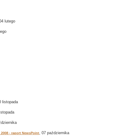
 04 lutego
tego
0 listopada
listopada
ździernika
, 07 października
 2008 - raport NewsPoint