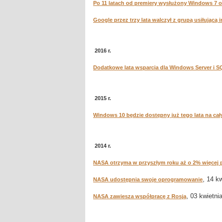
Po 11 latach od premiery wysłużony Windows 7 
Google przez trzy lata walczył z grupą usiłującą 
2016 r.
Dodatkowe lata wsparcia dla Windows Server i S
2015 r.
Windows 10 będzie dostępny już tego lata na cał
2014 r.
NASA otrzyma w przyszłym roku aż o 2% więcej p
, 14 k
NASA udostępnia swoje oprogramowanie
, 03 kwietni
NASA zawiesza współpracę z Rosją