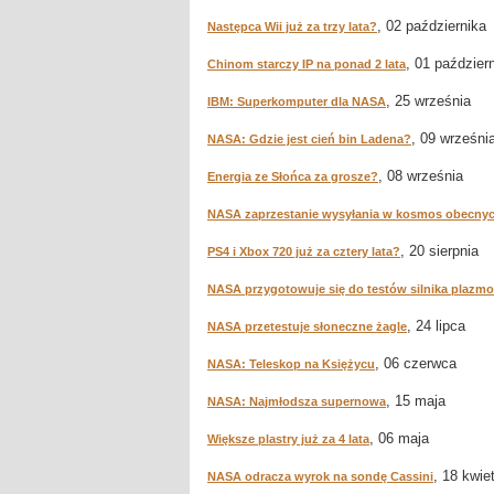
, 02 października
Następca Wii już za trzy lata?
, 01 paździer
Chinom starczy IP na ponad 2 lata
, 25 września
IBM: Superkomputer dla NASA
, 09 wrześni
NASA: Gdzie jest cień bin Ladena?
, 08 września
Energia ze Słońca za grosze?
NASA zaprzestanie wysyłania w kosmos obecn
, 20 sierpnia
PS4 i Xbox 720 już za cztery lata?
NASA przygotowuje się do testów silnika plaz
, 24 lipca
NASA przetestuje słoneczne żagle
, 06 czerwca
NASA: Teleskop na Księżycu
, 15 maja
NASA: Najmłodsza supernowa
, 06 maja
Większe plastry już za 4 lata
, 18 kwie
NASA odracza wyrok na sondę Cassini