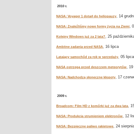
2010 r.
, 14 grudn
NASA: Voyager 1 dotarł do heliopauzy
, 
NASA: Znaleźliśmy nowe formy życia na Ziemi
, 25 październik
Kolejny Windows już za 2 lata?
, 16 lipca
Ambitne zadania przed NASA
, 05 lipca
Latający samochód za rok w sprzedaży
, 19
NASA ostrzega przed deszczem meteorytów
, 17 czerw
NASA: Nadchodzą słoneczne kłopoty
2009 r.
, 1
Broadcom: Film HD z komórki już za dwa lata
, 12 l
NASA: Produkcja strumieniem elektronów
, 24 sierpni
NASA: Bezpieczne paliwo rakietowe