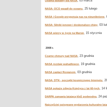
, 03 marca
Obama łaskawy dla NASA
, 25 lutego
NASA: OCO wpadł do oceanu
,
NASA i Google przygotują nas na nieuniknione
, 03 lu
NASA: Silniki jonowe i doskonalsze chipy
, 15 stycznia
NASA wierzy w życie na Marsie
2008 r.
, 23 grudnia
Czarne chmury nad NASA
, 19 grudnia
NASA rozdaje wahadłowce
, 03 grudnia
NASA zapłaci Rosjanom
, 2
NASA: DTN - początki kosmicznego Internetu
, 14 
NASA pokaże zdjęcia Księżyca z lat 60-tych
, 24 pa
DARPA zamawia latającą łódź podwodną
Najczęściej opisywane wydarzenia kulturalne lata