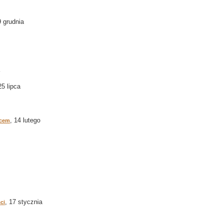
9 grudnia
25 lipca
, 14 lutego
ycem
, 17 stycznia
ci