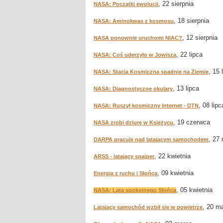
, 22 sierpnia
NASA: Początki ewolucji
, 18 sierpnia
NASA: Aminokwas z kosmosu
, 12 sierpnia
NASA ponownie uruchomi NIAC?
, 22 lipca
NASA: Coś uderzyło w Jowisza
, 15 
NASA: Stacja Kosmiczna spadnie na Ziemię
, 13 lipca
NASA: Diagnostyczne okulary
, 08 lipc
NASA: Ruszył kosmiczny Internet - DTN
, 19 czerwca
NASA zrobi dziurę w Księżycu
, 27
DARPA pracuje nad latającym samochodem
, 22 kwietnia
ARSS - latający snajper
, 09 kwietnia
Energia z ruchu i Słońca
, 05 kwietnia
NASA: Lata spokojnego Słońca
, 20 m
Latający samochód wzbił się w powietrze