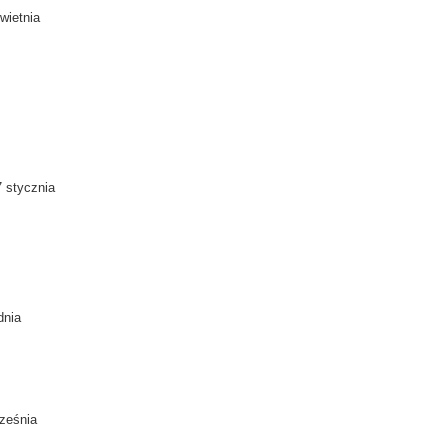
kwietnia
7 stycznia
dnia
rześnia