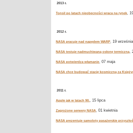
2013 r.
, 1
Tonsil po latach nieobecności wraca na rynek
2012 r.
, 19 września
NASA pracuje nad napędem WARP
, 
NASA testuje nadmuchiwaną osłonę termiczną
, 07 maja
NASA potwierdza włamanie
NASA chce budować stację kosmiczną za Księż
2011 r.
, 15 lipca
Apple jak w latach 90.
, 01 kwietnia
Zagrożone serwery NASA
NASA prezentuje samoloty pasażerskie przyszłoś