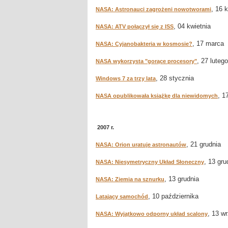
, 16 
NASA: Astronauci zagrożeni nowotworami
, 04 kwietnia
NASA: ATV połączył się z ISS
, 17 marca
NASA: Cyjanobakteria w kosmosie?
, 27 lutego
NASA wykorzysta "gorące procesory"
, 28 stycznia
Windows 7 za trzy lata
, 1
NASA opublikowała książkę dla niewidomych
2007 r.
, 21 grudnia
NASA: Orion uratuje astronautów
, 13 gru
NASA: Niesymetryczny Układ Słoneczny
, 13 grudnia
NASA: Ziemia na sznurku
, 10 października
Latający samochód
, 13 w
NASA: Wyjątkowo odporny układ scalony