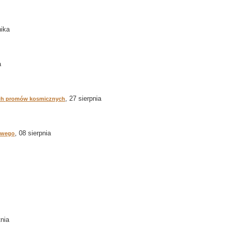
nika
a
, 27 sierpnia
ych promów kosmicznych
, 08 sierpnia
mowego
tnia