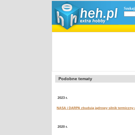
Szukaj
Podobne tematy
2023 r.
NASA i DARPA zbudują jądrowy silnik termiczny
2020 r.