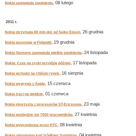
, 08 lutego
Nokia zapowiada zwolnienia
2011 r.
, 26 grudnia
Nokia otrzymała 80 mln dol. od Seiko Epson
, 19 grudnia
Nokia pozostaje w Finlandii
, 24 listopada
Nokia Siemens zapowiada wielkie zwolnienia
, 17 listopada
Nokia: Czas na zyski przyjdzie później
, 16 sierpnia
Nokia wchodzi na chiński rynek
, 15 czerwca
Nokia wygrywa z Apple
, 01 czerwca
Nokia traci na giełdzie
, 23 maja
Nokia skorzysta z procesorów ST-Ericssona
, 27 kwietnia
Nokia pozbędzie się 7000 pracowników
, 08 kwietnia
Nokia wyprzedzona przez HTC
, 04 kwietnia
Nokia udostępnia kod źródłowy Symbiana