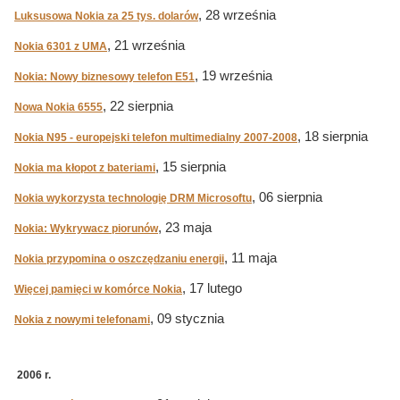
, 28 września
Luksusowa Nokia za 25 tys. dolarów
, 21 września
Nokia 6301 z UMA
, 19 września
Nokia: Nowy biznesowy telefon E51
, 22 sierpnia
Nowa Nokia 6555
, 18 sierpnia
Nokia N95 - europejski telefon multimedialny 2007-2008
, 15 sierpnia
Nokia ma kłopot z bateriami
, 06 sierpnia
Nokia wykorzysta technologię DRM Microsoftu
, 23 maja
Nokia: Wykrywacz piorunów
, 11 maja
Nokia przypomina o oszczędzaniu energii
, 17 lutego
Więcej pamięci w komórce Nokia
, 09 stycznia
Nokia z nowymi telefonami
2006 r.