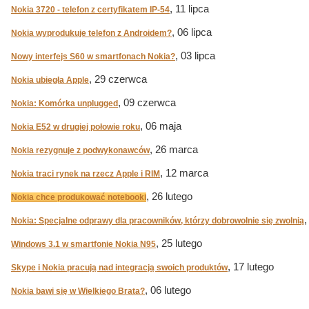
, 11 lipca
Nokia 3720 - telefon z certyfikatem IP-54
, 06 lipca
Nokia wyprodukuje telefon z Androidem?
, 03 lipca
Nowy interfejs S60 w smartfonach Nokia?
, 29 czerwca
Nokia ubiegła Apple
, 09 czerwca
Nokia: Komórka unplugged
, 06 maja
Nokia E52 w drugiej połowie roku
, 26 marca
Nokia rezygnuje z podwykonawców
, 12 marca
Nokia traci rynek na rzecz Apple i RIM
, 26 lutego
Nokia chce produkować notebooki
,
Nokia: Specjalne odprawy dla pracowników, którzy dobrowolnie się zwolnią
, 25 lutego
Windows 3.1 w smartfonie Nokia N95
, 17 lutego
Skype i Nokia pracują nad integracją swoich produktów
, 06 lutego
Nokia bawi się w Wielkiego Brata?