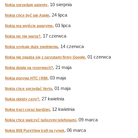
, 10 sierpnia
Nokia sprzedaje patenty
, 24 lipca
Nokia chce być jak Apple
, 03 lipca
Nokia ma wyjście awaryjne
, 17 czerwca
Nokia nic nie warta?
, 14 czerwca
Nokia szykuje duże zwolnienia
, 01 czerwca
Nokia nie zgadza się z zarzutami firmy Google
, 21 maja
Nokia działa na rezerwach?
, 03 maja
Nokia pozywa HTC i RIM
, 01 maja
Nokia chce sprzedać Vertu
, 27 kwietnia
Nokia obniży ceny?
, 12 kwietnia
Nokia traci coraz bardziej
, 09 marca
Nokia chce walczyć tańszymi telefonami
, 06 marca
Nokia 808 PureView trafi na rynek