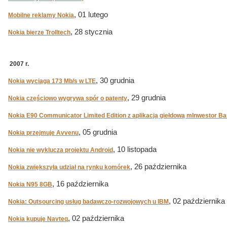
, 01 lutego
Mobilne reklamy Nokia
, 28 stycznia
Nokia bierze Trolltech
2007 r.
, 30 grudnia
Nokia wyciąga 173 Mb/s w LTE
, 29 grudnia
Nokia częściowo wygrywa spór o patenty
Nokia E90 Communicator Limited Edition z aplikacją giełdową mInwestor Ban
, 05 grudnia
Nokia przejmuje Avvenu
, 10 listopada
Nokia nie wyklucza projektu Android
, 26 października
Nokia zwiększyła udział na rynku komórek
, 16 października
Nokia N95 8GB
, 02 października
Nokia: Outsourcing usług badawczo-rozwojowych u IBM
, 02 października
Nokia kupuje Navteq