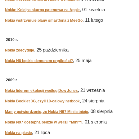
, 01 kwietnia
Nokia: Kolejna skarga patentowa na Apple
, 11 lutego
Nokia wstrzymuje plany smartfona z MeeGo
2010 r.
, 25 października
Nokia zdecyduje
, 25 maja
Nokia N8 będzie demonem prędkości?
2009 r.
, 21 września
Nokia liderem ekologii według Dow Jones
, 24 sierpnia
Nokia Booklet 3G, czyli 10-calowy netbook
, 08 sierpnia
Mamy potwierdzenie, że Nokia N97 Mini istnieje
, 01 sierpnia
Nokia N97 dostępna będzie w wersji "Mini"?
, 21 lipca
Nokia na plusie