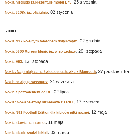
, 25 stycznia
Nokia niedługo zaprezentuje model E75
, 02 stycznia
Nokia 6208c już oficjalnie
2008 r.
, 02 grudnia
Nokia N97 kolejnym telefonem dotykowym
, 28 listopada
Nokia 5800 Xpress Music już w sprzedaży
, 13 listopada
Nokia E63
, 27 października
Nokia: Najmniejsza na świecie słuchawka z Bluetooth
, 24 września
Nokia nawiguje wewnątrz
, 02 lipca
Nokia z pozwoleniem od UE
, 17 czerwca
Nokia: Nowe telefony biznesowe z serii E
, 12 maja
Nokia N81 Football Edition dla kibiców piłki nożnej
, 11 maja
Nokia stawia na Internet
, 03 marca
Nokia ciągle rządzi i dzieli