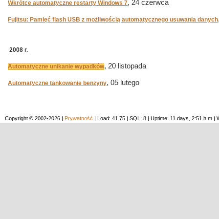
, 24 czerwca
Wkrótce automatyczne restarty Windows 7
Fujitsu: Pamięć flash USB z możliwością automatycznego usuwania danych
2008 r.
, 20 listopada
Automatyczne unikanie wypadków
, 05 lutego
Automatyczne tankowanie benzyny
Copyright © 2002-2026 |
Prywatność
| Load: 41.75 | SQL: 8 | Uptime: 11 days, 2:51 h:m