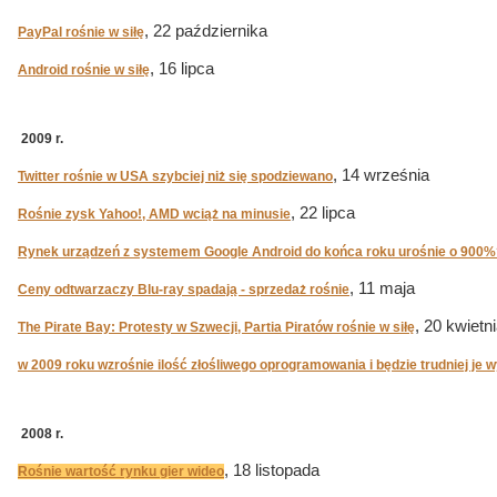
, 22 października
PayPal rośnie w siłę
, 16 lipca
Android rośnie w siłę
2009 r.
, 14 września
Twitter rośnie w USA szybciej niż się spodziewano
, 22 lipca
Rośnie zysk Yahoo!, AMD wciąż na minusie
Rynek urządzeń z systemem Google Android do końca roku urośnie o 900%
, 11 maja
Ceny odtwarzaczy Blu-ray spadają - sprzedaż rośnie
, 20 kwietn
The Pirate Bay: Protesty w Szwecji, Partia Piratów rośnie w siłę
w 2009 roku wzrośnie ilość złośliwego oprogramowania i będzie trudniej je 
2008 r.
, 18 listopada
Rośnie wartość rynku gier wideo