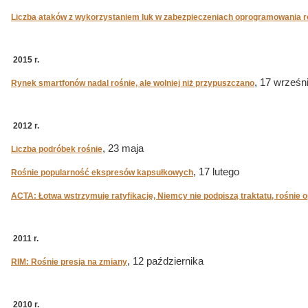
Liczba ataków z wykorzystaniem luk w zabezpieczeniach oprogramowania r
2015 r.
, 17 wrześn
Rynek smartfonów nadal rośnie, ale wolniej niż przypuszczano
2012 r.
, 23 maja
Liczba podróbek rośnie
, 17 lutego
Rośnie popularność ekspresów kapsułkowych
ACTA: Łotwa wstrzymuje ratyfikację, Niemcy nie podpiszą traktatu, rośnie 
2011 r.
, 12 października
RIM: Rośnie presja na zmiany
2010 r.