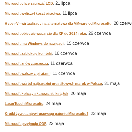
, 21 lipca
Microsoft chce zagrozić LCD
, 11 lipca
Microsoft wyliczył koszt piractwa
, 28 czerw
Hyper-V - wirtualizacyjna alternatywa dla VMware od Microsoftu
, 26 czerwca
Microsoft obiecuje wsparcie dla XP do 2014 roku
, 19 czerwca
Microsoft ma Windows do nawigacji
, 16 czerwca
Microsoft zablokuje komórki
, 11 czerwca
Microsoft znów zaprzecza
, 11 czerwca
Microsoft walczy z piratami
, 31 maja
Microsoft wśród najbardziej prestiżowych marek w Polsce
, 26 maja
Microsoft kończy skanowanie książek
, 24 maja
LaserTouch Microsoftu
, 23 maja
Krótki żywot antywirusowego patentu Microsoftu?
, 22 maja
Microsoft przyjmuje ODF