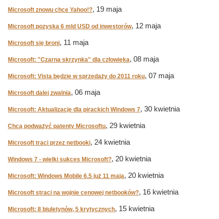
, 19 maja
Microsoft znowu chce Yahoo!?
, 12 maja
Microsoft pozyska 6 mld USD od inwestorów
, 11 maja
Microsoft się broni
, 08 maja
Microsoft: "Czarna skrzynka" dla człowieka
, 07 maja
Microsoft: Vista będzie w sprzedaży do 2011 roku
, 06 maja
Microsoft dalej zwalnia
, 30 kwietnia
Microsoft: Aktualizacje dla pirackich Windows 7
, 29 kwietnia
Chcą podważyć patenty Microsoftu
, 24 kwietnia
Microsoft traci przez netbooki
, 20 kwietnia
Windows 7 - wielki sukces Microsoft?
, 20 kwietnia
Microsoft: Windows Mobile 6.5 już 11 maja
, 16 kwietnia
Microsoft straci na wojnie cenowej netbooków?
, 15 kwietnia
Microsoft: 8 biuletynów, 5 krytycznych