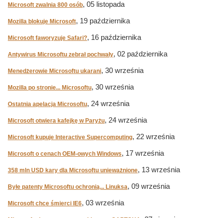
, 05 listopada
Microsoft zwalnia 800 osób
, 19 października
Mozilla blokuje Microsoft
, 16 października
Microsoft faworyzuje Safari?
, 02 października
Antywirus Microsoftu zebrał pochwały
, 30 września
Menedżerowie Microsoftu ukarani
, 30 września
Mozilla po stronie... Microsoftu
, 24 września
Ostatnia apelacja Microsoftu
, 24 września
Microsoft otwiera kafejkę w Paryżu
, 22 września
Microsoft kupuje Interactive Supercomputing
, 17 września
Microsoft o cenach OEM-owych Windows
, 13 września
358 mln USD kary dla Microsoftu unieważnione
, 09 września
Byłe patenty Microsoftu ochronią... Linuksa
, 03 września
Microsoft chce śmierci IE6