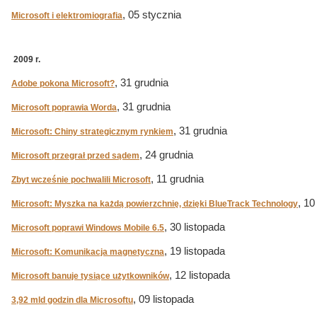
, 05 stycznia
Microsoft i elektromiografia
2009 r.
, 31 grudnia
Adobe pokona Microsoft?
, 31 grudnia
Microsoft poprawia Worda
, 31 grudnia
Microsoft: Chiny strategicznym rynkiem
, 24 grudnia
Microsoft przegrał przed sądem
, 11 grudnia
Zbyt wcześnie pochwalili Microsoft
, 10
Microsoft: Myszka na każdą powierzchnię, dzięki BlueTrack Technology
, 30 listopada
Microsoft poprawi Windows Mobile 6.5
, 19 listopada
Microsoft: Komunikacja magnetyczna
, 12 listopada
Microsoft banuje tysiące użytkowników
, 09 listopada
3,92 mld godzin dla Microsoftu