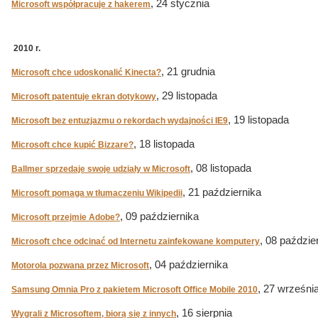
, 24 stycznia
Microsoft współpracuje z hakerem
2010 r.
, 21 grudnia
Microsoft chce udoskonalić Kinecta?
, 29 listopada
Microsoft patentuje ekran dotykowy
, 19 listopada
Microsoft bez entuzjazmu o rekordach wydajności IE9
, 18 listopada
Microsoft chce kupić Bizzare?
, 08 listopada
Ballmer sprzedaje swoje udziały w Microsoft
, 21 października
Microsoft pomaga w tłumaczeniu Wikipedii
, 09 października
Microsoft przejmie Adobe?
, 08 paździe
Microsoft chce odcinać od Internetu zainfekowane komputery
, 04 października
Motorola pozwana przez Microsoft
, 27 wrześni
Samsung Omnia Pro z pakietem Microsoft Office Mobile 2010
, 16 sierpnia
Wygrali z Microsoftem, biorą się z innych