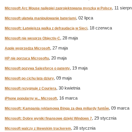
, 11 sierpn
Microsoft Arc Mouse najlepiej zaprojektowaną myszką w Polsce
, 02 lipca
Microsoft ułatwia manipulowanie bateriami
, 18 czerwca
Microsoft: Łatwiejsza walka z defraudacją w Sieci
, 28 maja
Microsoft nie wesprze Objectiv-C
, 27 maja
Apple wyprzedza Microsoft
, 20 maja
HP nie porzuca Microsoftu
, 19 maja
Microsoft pozywa Salesforce o patenty
, 09 maja
Microsoft po cichu łata dziury
, 30 kwietnia
Microsoft rezygnuje z Couriera
, 16 marca
iPhone popularny w... Microsoft
, 09 marca
Microsoft: Kampania reklamowa Binga za dwa miliardy funtów
, 29 stycznia
Microsoft: Dobre wyniki finansowe dzięki Windows 7
, 28 stycznia
Microsoft walczy z litewskim trackerem