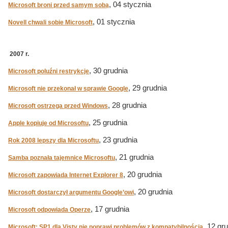
, 04 stycznia
Microsoft broni przed samym sobą
, 01 stycznia
Novell chwali sobie Microsoft
2007 r.
, 30 grudnia
Microsoft poluźni restrykcje
, 29 grudnia
Microsoft nie przekonał w sprawie Google
, 28 grudnia
Microsoft ostrzega przed Windows
, 25 grudnia
Apple kopiuje od Microsoftu
, 23 grudnia
Rok 2008 lepszy dla Microsoftu
, 21 grudnia
Samba poznała tajemnice Microsoftu
, 20 grudnia
Microsoft zapowiada Internet Explorer 8
, 20 grudnia
Microsoft dostarczył argumentu Google’owi
, 17 grudnia
Microsoft odpowiada Operze
, 12 gr
Microsoft: SP1 dla Visty nie poprawi problemów z kompatybilnością