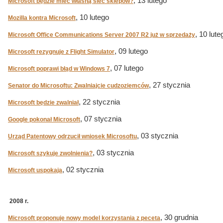
, 13 lutego
Microsoft będzie mieć własną sieć sklepów?
, 10 lutego
Mozilla kontra Microsoft
, 10 lute
Microsoft Office Communications Server 2007 R2 już w sprzedaży
, 09 lutego
Microsoft rezygnuje z Flight Simulator
, 07 lutego
Microsoft poprawi błąd w Windows 7
, 27 stycznia
Senator do Microsoftu: Zwalniajcie cudzoziemców
, 22 stycznia
Microsoft będzie zwalniał
, 07 stycznia
Google pokonał Microsoft
, 03 stycznia
Urząd Patentowy odrzucił wniosek Microsoftu
, 03 stycznia
Microsoft szykuje zwolnienia?
, 02 stycznia
Microsoft uspokaja
2008 r.
, 30 grudnia
Microsoft proponuje nowy model korzystania z peceta