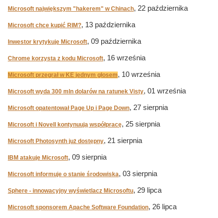
, 22 października
Microsoft największym "hakerem" w Chinach
, 13 października
Microsoft chce kupić RIM?
, 09 października
Inwestor krytykuje Microsoft
, 16 września
Chrome korzysta z kodu Microsoft
, 10 września
Microsoft przegrał w KE jednym głosem
, 01 września
Microsoft wyda 300 mln dolarów na ratunek Visty
, 27 sierpnia
Microsoft opatentował Page Up i Page Down
, 25 sierpnia
Microsoft i Novell kontynuują współpracę
, 21 sierpnia
Microsoft Photosynth już dostępny
, 09 sierpnia
IBM atakuje Microsoft
, 03 sierpnia
Microsoft informuje o stanie środowiska
, 29 lipca
Sphere - innowacyjny wyświetlacz Microsoftu
, 26 lipca
Microsoft sponsorem Apache Software Foundation