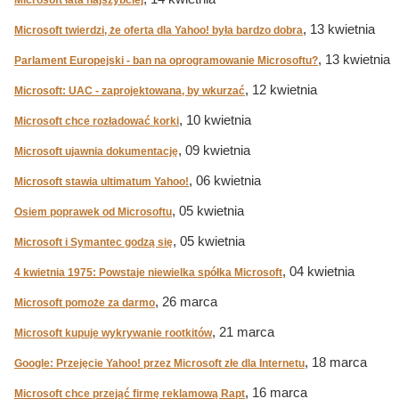
Microsoft łata najszybciej
, 13 kwietnia
Microsoft twierdzi, że oferta dla Yahoo! była bardzo dobra
, 13 kwietnia
Parlament Europejski - ban na oprogramowanie Microsoftu?
, 12 kwietnia
Microsoft: UAC - zaprojektowana, by wkurzać
, 10 kwietnia
Microsoft chce rozładować korki
, 09 kwietnia
Microsoft ujawnia dokumentację
, 06 kwietnia
Microsoft stawia ultimatum Yahoo!
, 05 kwietnia
Osiem poprawek od Microsoftu
, 05 kwietnia
Microsoft i Symantec godzą się
, 04 kwietnia
4 kwietnia 1975: Powstaje niewielka spółka Microsoft
, 26 marca
Microsoft pomoże za darmo
, 21 marca
Microsoft kupuje wykrywanie rootkitów
, 18 marca
Google: Przejęcie Yahoo! przez Microsoft złe dla Internetu
, 16 marca
Microsoft chce przejąć firmę reklamową Rapt