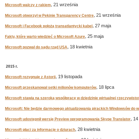
, 21 września
Microsoft walczy z rakiem
, 21 września
Microsoft otworzył w Pekinie Transparency Centre
, 27 maja
Microsoft i Facebook położą transatlantycki kabel
, 25 maja
Fakty, które warto wiedzieć o Microsoft Azure
, 18 kwietnia
Microsoft pozwał do sądu rząd USA
2015 r.
, 19 listopada
Microsoft rezygnuje z Astorii
, 18 lipca
Microsoft przeskanował setki milionów komputerów
Microsoft stawia na szeroką współpracę w dziedzinie wirtualnej rzeczywisto
Microsoft: Nie będzie darmowego aktualizowania pirackich Windowsów do we
, 14
Microsoft udostępnił wersję Preview oprogramowania Skype Translator
, 28 kwietnia
Microsoft płaci za informacje o dziurach