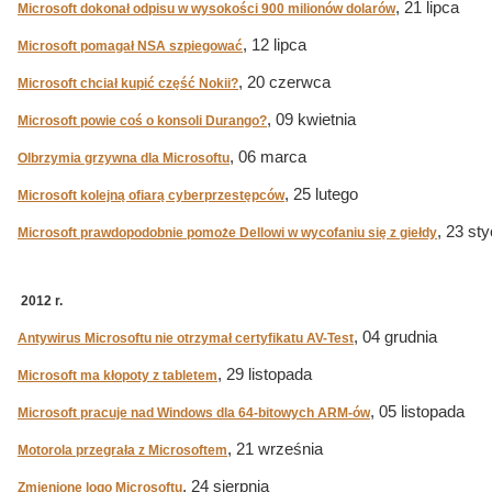
, 21 lipca
Microsoft dokonał odpisu w wysokości 900 milionów dolarów
, 12 lipca
Microsoft pomagał NSA szpiegować
, 20 czerwca
Microsoft chciał kupić część Nokii?
, 09 kwietnia
Microsoft powie coś o konsoli Durango?
, 06 marca
Olbrzymia grzywna dla Microsoftu
, 25 lutego
Microsoft kolejną ofiarą cyberprzestępców
, 23 st
Microsoft prawdopodobnie pomoże Dellowi w wycofaniu się z giełdy
2012 r.
, 04 grudnia
Antywirus Microsoftu nie otrzymał certyfikatu AV-Test
, 29 listopada
Microsoft ma kłopoty z tabletem
, 05 listopada
Microsoft pracuje nad Windows dla 64-bitowych ARM-ów
, 21 września
Motorola przegrała z Microsoftem
, 24 sierpnia
Zmienione logo Microsoftu