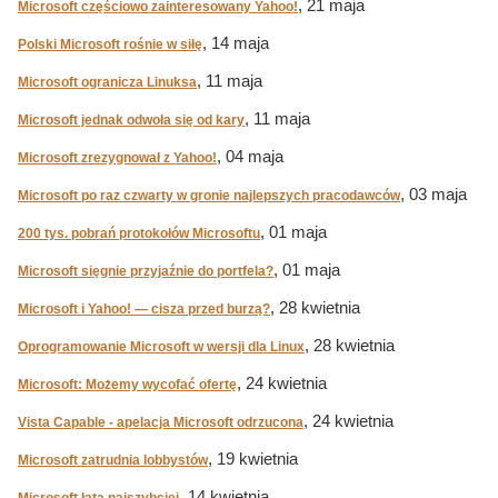
, 21 maja
Microsoft częściowo zainteresowany Yahoo!
, 14 maja
Polski Microsoft rośnie w siłę
, 11 maja
Microsoft ogranicza Linuksa
, 11 maja
Microsoft jednak odwoła się od kary
, 04 maja
Microsoft zrezygnował z Yahoo!
, 03 maja
Microsoft po raz czwarty w gronie najlepszych pracodawców
, 01 maja
200 tys. pobrań protokołów Microsoftu
, 01 maja
Microsoft sięgnie przyjaźnie do portfela?
, 28 kwietnia
Microsoft i Yahoo! — cisza przed burzą?
, 28 kwietnia
Oprogramowanie Microsoft w wersji dla Linux
, 24 kwietnia
Microsoft: Możemy wycofać ofertę
, 24 kwietnia
Vista Capable - apelacja Microsoft odrzucona
, 19 kwietnia
Microsoft zatrudnia lobbystów
, 14 kwietnia