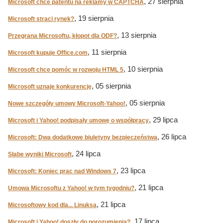
, 27 sierpnia
Microsoft chce patentu na reklamy w CAPTCHA
, 19 sierpnia
Microsoft straci rynek?
, 13 sierpnia
Przegrana Microsoftu, kłopot dla ODF?
, 11 sierpnia
Microsoft kupuje Office.com
, 10 sierpnia
Microsoft chce pomóc w rozwoju HTML 5
, 05 sierpnia
Microsoft uznaje konkurencję
, 05 sierpnia
Nowe szczegóły umowy Microsoft-Yahoo!
, 29 lipca
Microsoft i Yahoo! podpisały umowę o współpracy
, 26 lipca
Microsoft: Dwa dodatkowe biuletyny bezpieczeństwa
, 24 lipca
Słabe wyniki Microsoft
, 23 lipca
Microsoft: Koniec prac nad Windows 7
, 21 lipca
Umowa Microsoftu z Yahoo! w tym tygodniu?
, 21 lipca
Microsoftowy kod dla... Linuksa
, 17 lipca
Microsoft i Yahoo! doszły do porozumienia?