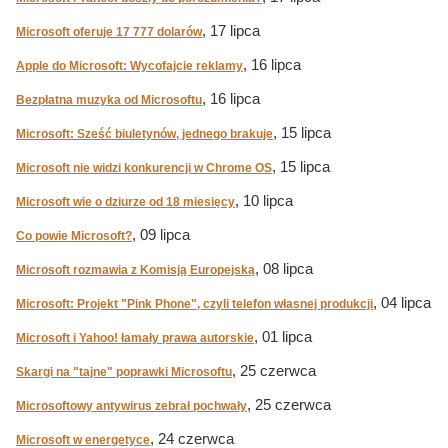
, 17 lipca
Microsoft oferuje 17 777 dolarów
, 16 lipca
Apple do Microsoft: Wycofajcie reklamy
, 16 lipca
Bezpłatna muzyka od Microsoftu
, 15 lipca
Microsoft: Sześć biuletynów, jednego brakuje
, 15 lipca
Microsoft nie widzi konkurencji w Chrome OS
, 10 lipca
Microsoft wie o dziurze od 18 miesięcy
, 09 lipca
Co powie Microsoft?
, 08 lipca
Microsoft rozmawia z Komisją Europejską
, 04 lipca
Microsoft: Projekt "Pink Phone", czyli telefon własnej produkcji
, 01 lipca
Microsoft i Yahoo! łamały prawa autorskie
, 25 czerwca
Skargi na "tajne" poprawki Microsoftu
, 25 czerwca
Microsoftowy antywirus zebrał pochwały
, 24 czerwca
Microsoft w energetyce