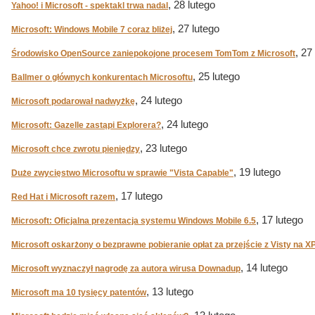
, 28 lutego
Yahoo! i Microsoft - spektakl trwa nadal
, 27 lutego
Microsoft: Windows Mobile 7 coraz bliżej
, 27
Środowisko OpenSource zaniepokojone procesem TomTom z Microsoft
, 25 lutego
Ballmer o głównych konkurentach Microsoftu
, 24 lutego
Microsoft podarował nadwyżkę
, 24 lutego
Microsoft: Gazelle zastąpi Explorera?
, 23 lutego
Microsoft chce zwrotu pieniędzy
, 19 lutego
Duże zwycięstwo Microsoftu w sprawie "Vista Capable"
, 17 lutego
Red Hat i Microsoft razem
, 17 lutego
Microsoft: Oficjalna prezentacja systemu Windows Mobile 6.5
Microsoft oskarżony o bezprawne pobieranie opłat za przejście z Visty na X
, 14 lutego
Microsoft wyznaczył nagrodę za autora wirusa Downadup
, 13 lutego
Microsoft ma 10 tysięcy patentów