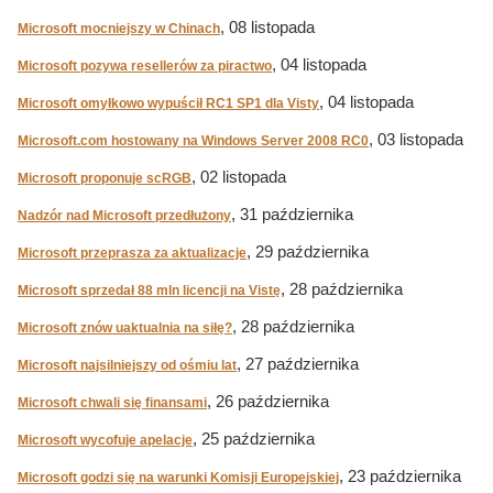
, 08 listopada
Microsoft mocniejszy w Chinach
, 04 listopada
Microsoft pozywa resellerów za piractwo
, 04 listopada
Microsoft omyłkowo wypuścił RC1 SP1 dla Visty
, 03 listopada
Microsoft.com hostowany na Windows Server 2008 RC0
, 02 listopada
Microsoft proponuje scRGB
, 31 października
Nadzór nad Microsoft przedłużony
, 29 października
Microsoft przeprasza za aktualizacje
, 28 października
Microsoft sprzedał 88 mln licencji na Vistę
, 28 października
Microsoft znów uaktualnia na siłę?
, 27 października
Microsoft najsilniejszy od ośmiu lat
, 26 października
Microsoft chwali się finansami
, 25 października
Microsoft wycofuje apelacje
, 23 października
Microsoft godzi się na warunki Komisji Europejskiej