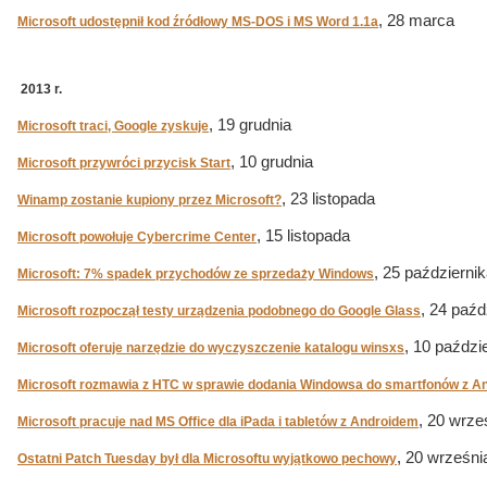
, 28 marca
Microsoft udostępnił kod źródłowy MS-DOS i MS Word 1.1a
2013 r.
, 19 grudnia
Microsoft traci, Google zyskuje
, 10 grudnia
Microsoft przywróci przycisk Start
, 23 listopada
Winamp zostanie kupiony przez Microsoft?
, 15 listopada
Microsoft powołuje Cybercrime Center
, 25 październi
Microsoft: 7% spadek przychodów ze sprzedaży Windows
, 24 paźd
Microsoft rozpoczął testy urządzenia podobnego do Google Glass
, 10 paździ
Microsoft oferuje narzędzie do wyczyszczenie katalogu winsxs
Microsoft rozmawia z HTC w sprawie dodania Windowsa do smartfonów z A
, 20 wrze
Microsoft pracuje nad MS Office dla iPada i tabletów z Androidem
, 20 wrześni
Ostatni Patch Tuesday był dla Microsoftu wyjątkowo pechowy