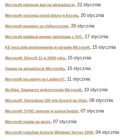
, 22 stycznia
Microsoft zdejmuje ban na wirtualizację
, 20 stycznia
Microsoft ostrzega przed dziurą w Excelu
, 20 stycznia
Microsoft pozwany za chińszczyznę
, 17 stycznia
Microsoft podpisał umowę patentową z JVC
, 15 stycznia
KE wszczęła postępowania w sprawie Microsoft
, 15 stycznia
Microsoft: DirectX 11 w 2009 roku
, 15 stycznia
Uwaga na aktualizacje Microsoftu
, 11 stycznia
Microsoft ma apetyt na Logitech?
, 10 stycznia
McAfee: Spamerzy wykorzystują Microsoft
, 08 stycznia
Microsoft: Sprzedano 100 mln licencji na Vistę
, 07 stycznia
Microsoft: SYNC pomoże w samochodzie
, 07 stycznia
Microsoft stawia na gesty
, 04 stycznia
Microsoft rozluźnia licencję Windows Server 2008