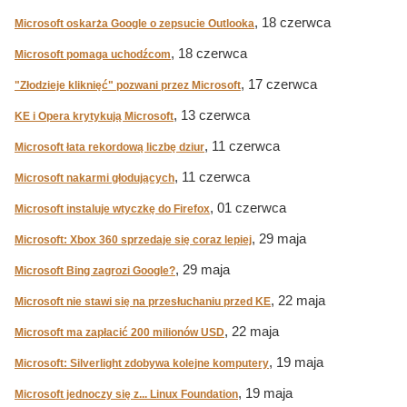
, 18 czerwca
Microsoft oskarża Google o zepsucie Outlooka
, 18 czerwca
Microsoft pomaga uchodźcom
, 17 czerwca
"Złodzieje kliknięć" pozwani przez Microsoft
, 13 czerwca
KE i Opera krytykują Microsoft
, 11 czerwca
Microsoft łata rekordową liczbę dziur
, 11 czerwca
Microsoft nakarmi głodujących
, 01 czerwca
Microsoft instaluje wtyczkę do Firefox
, 29 maja
Microsoft: Xbox 360 sprzedaje się coraz lepiej
, 29 maja
Microsoft Bing zagrozi Google?
, 22 maja
Microsoft nie stawi się na przesłuchaniu przed KE
, 22 maja
Microsoft ma zapłacić 200 milionów USD
, 19 maja
Microsoft: Silverlight zdobywa kolejne komputery
, 19 maja
Microsoft jednoczy się z... Linux Foundation