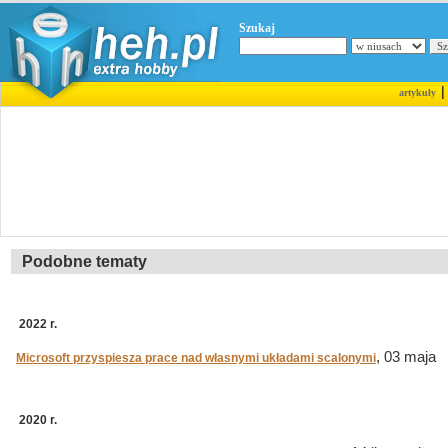
Szukaj
artykuły
Podobne tematy
2022 r.
, 03 maja
Microsoft przyspiesza prace nad własnymi układami scalonymi
2020 r.