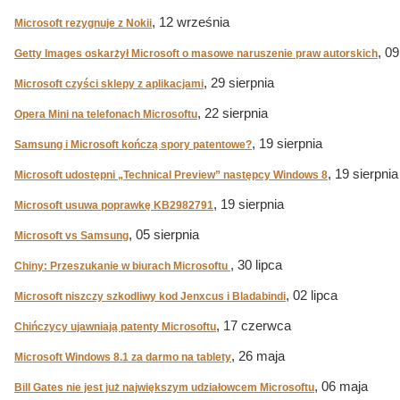
, 12 września
Microsoft rezygnuje z Nokii
, 0
Getty Images oskarżył Microsoft o masowe naruszenie praw autorskich
, 29 sierpnia
Microsoft czyści sklepy z aplikacjami
, 22 sierpnia
Opera Mini na telefonach Microsoftu
, 19 sierpnia
Samsung i Microsoft kończą spory patentowe?
, 19 sierpnia
Microsoft udostępni „Technical Preview” następcy Windows 8
, 19 sierpnia
Microsoft usuwa poprawkę KB2982791
, 05 sierpnia
Microsoft vs Samsung
, 30 lipca
Chiny: Przeszukanie w biurach Microsoftu
, 02 lipca
Microsoft niszczy szkodliwy kod Jenxcus i Bladabindi
, 17 czerwca
Chińczycy ujawniają patenty Microsoftu
, 26 maja
Microsoft Windows 8.1 za darmo na tablety
, 06 maja
Bill Gates nie jest już największym udziałowcem Microsoftu