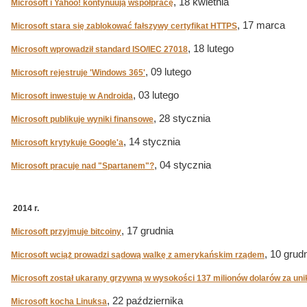
, 18 kwietnia
Microsoft i Yahoo! kontynuują współpracę
, 17 marca
Microsoft stara się zablokować fałszywy certyfikat HTTPS
, 18 lutego
Microsoft wprowadził standard ISO/IEC 27018
, 09 lutego
Microsoft rejestruje 'Windows 365'
, 03 lutego
Microsoft inwestuje w Androida
, 28 stycznia
Microsoft publikuje wyniki finansowe
, 14 stycznia
Microsoft krytykuje Google'a
, 04 stycznia
Microsoft pracuje nad "Spartanem"?
2014 r.
, 17 grudnia
Microsoft przyjmuje bitcoiny
, 10 grud
Microsoft wciąż prowadzi sądową walkę z amerykańskim rządem
Microsoft został ukarany grzywną w wysokości 137 milionów dolarów za un
, 22 października
Microsoft kocha Linuksa