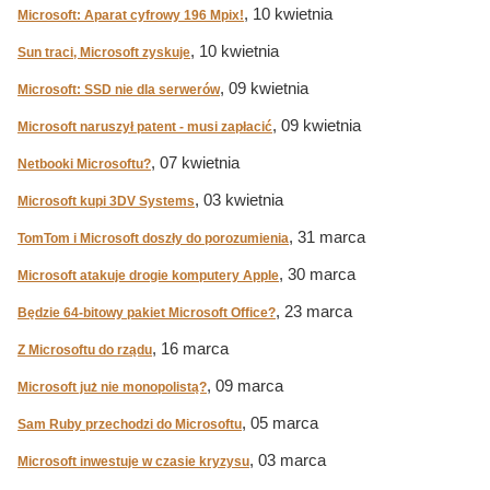
, 10 kwietnia
Microsoft: Aparat cyfrowy 196 Mpix!
, 10 kwietnia
Sun traci, Microsoft zyskuje
, 09 kwietnia
Microsoft: SSD nie dla serwerów
, 09 kwietnia
Microsoft naruszył patent - musi zapłacić
, 07 kwietnia
Netbooki Microsoftu?
, 03 kwietnia
Microsoft kupi 3DV Systems
, 31 marca
TomTom i Microsoft doszły do porozumienia
, 30 marca
Microsoft atakuje drogie komputery Apple
, 23 marca
Będzie 64-bitowy pakiet Microsoft Office?
, 16 marca
Z Microsoftu do rządu
, 09 marca
Microsoft już nie monopolistą?
, 05 marca
Sam Ruby przechodzi do Microsoftu
, 03 marca
Microsoft inwestuje w czasie kryzysu