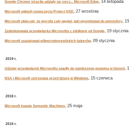
, 14 listopada
Google Chrome straciła udziały na rzecz... Microsoft Edge
, 27 września
Microsoft ogłosił rozpoczęciu Project HSD
, 1
Microsoft obiecuje, że wycofa cały węgiel, jaki wyemitował do atmosfery
, 19 stycznia
Zadebiutowała przeglądarka Microsoftu z silnikiem od Google
, 09 stycznia
Microsoft zaatakował północnokoreańskich hakerów
2019 r.
, 
Udziały przeglądarek Microsoftu spadły do najniższego poziomu w historii
, 15 czerwca
NSA i Microsoft ostrzegają przed dziurą w Windows
2018 r.
, 25 maja
Microsoft kupuje Semantic Machines
2016 r.