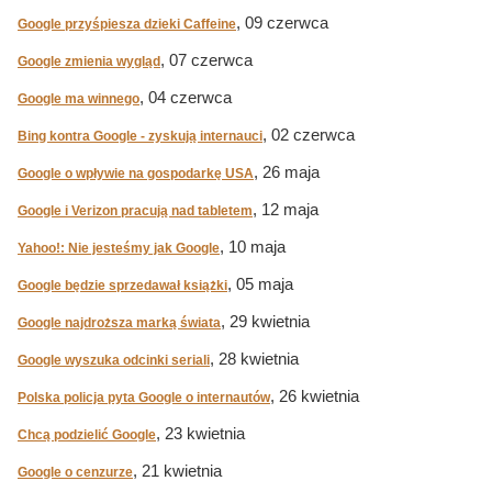
, 09 czerwca
Google przyśpiesza dzieki Caffeine
, 07 czerwca
Google zmienia wygląd
, 04 czerwca
Google ma winnego
, 02 czerwca
Bing kontra Google - zyskują internauci
, 26 maja
Google o wpływie na gospodarkę USA
, 12 maja
Google i Verizon pracują nad tabletem
, 10 maja
Yahoo!: Nie jesteśmy jak Google
, 05 maja
Google będzie sprzedawał książki
, 29 kwietnia
Google najdroższa marką świata
, 28 kwietnia
Google wyszuka odcinki seriali
, 26 kwietnia
Polska policja pyta Google o internautów
, 23 kwietnia
Chcą podzielić Google
, 21 kwietnia
Google o cenzurze