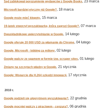
, 23 marca
Sąd zablokował porozumienie wydawców z Google Books
, 18 marca
Microsoft bardziej etyczny niż Google?
, 15 marca
Google może mieć kłopoty
, 07 marca
19-latek stworzył wyszukiwarkę, która zagrozi Google?
, 14 lutego
Dwuskładnikowe uwierzytelnianie w Google
, 04 lutego
Google oferuje 20 000 USD za włamanie do Chrome
, 02 lutego
Google, Microsoft - lobbing za miliony
, 01 lutego
Google walczy ze spamem w formie tzw. scraper sites
, 21 stycznia
Zmiany na szczytach władzy w Google
, 17 stycznia
Google: Wsparcie dla H.264 szkodzi innowacji
2010 r.
, 22 grudnia
Google podzieli się algorytmem wyszukiwania?
, 06 grudnia
Google mocniej walczy z piractwem - cenzura?