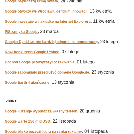
, 24 kwietnia
Google najdroższą firmą świata
, 13 kwietnia
Google otworzy we Wrocławiu centrum innowacji
, 11 kwietnia
Google inwestuje w nakładkę na Internet Explorera
, 23 marca
PiS zamyka Google
, 23 lutego
Google: Dyski twarde bardziej odporne na temperaturę
, 07 lutego
Nowi konkurenci Google i Yahoo
, 01 lutego
Dochód Google przewyższył oczekiwania
, 23 stycznia
Google zapomniało przedłużyć domenę Google.de
, 13 stycznia
Google Earth 4 ukończone
2006 r.
, 20 grudnia
Google i Orange wypuszczą własny telefon
, 22 listopada
Google warte 156 mld USD
, 04 listopada
Google blisko pozycji lidera na rynku reklamy