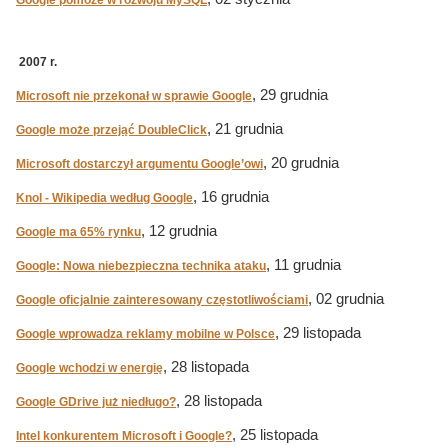
Google pomoże w rozwoju MySQL
2007 r.
, 29 grudnia
Microsoft nie przekonał w sprawie Google
, 21 grudnia
Google może przejąć DoubleClick
, 20 grudnia
Microsoft dostarczył argumentu Google’owi
, 16 grudnia
Knol - Wikipedia według Google
, 12 grudnia
Google ma 65% rynku
, 11 grudnia
Google: Nowa niebezpieczna technika ataku
, 02 grudnia
Google oficjalnie zainteresowany częstotliwościami
, 29 listopada
Google wprowadza reklamy mobilne w Polsce
, 28 listopada
Google wchodzi w energię
, 28 listopada
Google GDrive już niedługo?
, 25 listopada
Intel konkurentem Microsoft i Google?