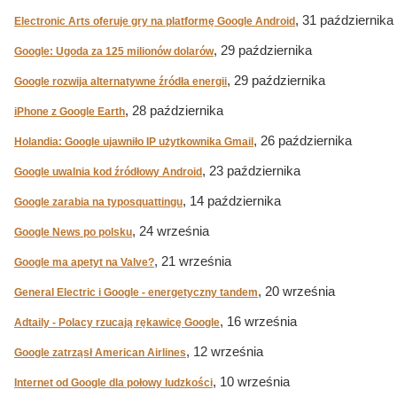
, 31 października
Electronic Arts oferuje gry na platformę Google Android
, 29 października
Google: Ugoda za 125 milionów dolarów
, 29 października
Google rozwija alternatywne źródła energii
, 28 października
iPhone z Google Earth
, 26 października
Holandia: Google ujawniło IP użytkownika Gmail
, 23 października
Google uwalnia kod źródłowy Android
, 14 października
Google zarabia na typosquattingu
, 24 września
Google News po polsku
, 21 września
Google ma apetyt na Valve?
, 20 września
General Electric i Google - energetyczny tandem
, 16 września
Adtaily - Polacy rzucają rękawicę Google
, 12 września
Google zatrząsł American Airlines
, 10 września
Internet od Google dla połowy ludzkości