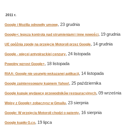
2011 r.
, 23 grudnia
Google i Mozilla odnowiły umowę
, 19 grudnia
Google+: lepsza kontrola nad strumieniami i inne nowości
, 14 grudnia
UE opóźnia zgodę na przejęcie Motoroli przez Google
, 24 listopada
Google - więcej antypirackiej cenzury
, 18 listopada
Powolny wzrost Google+
, 14 listopada
RIAA: Google nie usunęło wskazanej aplikacji
, 25 października
Google zainteresowany kupnem Yahoo!
, 09 września
Google kupuje wydawcę przewodników restauracyjnych
, 23 sierpnia
Wpisy z Google+ zobaczysz w Gmailu
, 16 sierpnia
Google: W przejęciu Motoroli chodzi o patenty
, 19 lipca
Google kupiło G.co