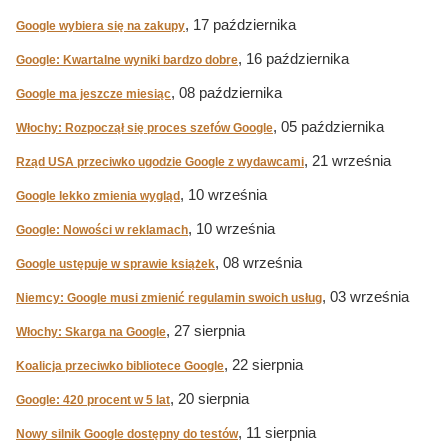
, 17 października
Google wybiera się na zakupy
, 16 października
Google: Kwartalne wyniki bardzo dobre
, 08 października
Google ma jeszcze miesiąc
, 05 października
Włochy: Rozpoczął się proces szefów Google
, 21 września
Rząd USA przeciwko ugodzie Google z wydawcami
, 10 września
Google lekko zmienia wygląd
, 10 września
Google: Nowości w reklamach
, 08 września
Google ustępuje w sprawie książek
, 03 września
Niemcy: Google musi zmienić regulamin swoich usług
, 27 sierpnia
Włochy: Skarga na Google
, 22 sierpnia
Koalicja przeciwko bibliotece Google
, 20 sierpnia
Google: 420 procent w 5 lat
, 11 sierpnia
Nowy silnik Google dostępny do testów