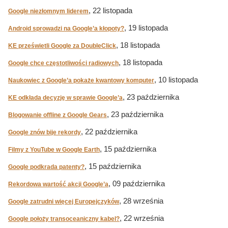
, 22 listopada
Google niezłomnym liderem
, 19 listopada
Android sprowadzi na Google’a kłopoty?
, 18 listopada
KE prześwietli Google za DoubleClick
, 18 listopada
Google chce częstotliwości radiowych
, 10 listopada
Naukowiec z Google’a pokaże kwantowy komputer
, 23 października
KE odkłada decyzję w sprawie Google’a
, 23 października
Blogowanie offline z Google Gears
, 22 października
Google znów bije rekordy
, 15 października
Filmy z YouTube w Google Earth
, 15 października
Google podkrada patenty?
, 09 października
Rekordowa wartość akcji Google’a
, 28 września
Google zatrudni więcej Europejczyków
, 22 września
Google położy transoceaniczny kabel?