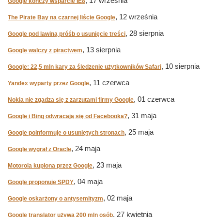
, 17 września
Google kończy wsparcie IE8
, 12 września
The Pirate Bay na czarnej liście Google
, 28 sierpnia
Google pod lawiną próśb o usunięcie treści
, 13 sierpnia
Google walczy z piractwem
, 10 sierpnia
Google: 22,5 mln kary za śledzenie użytkowników Safari
, 11 czerwca
Yandex wyparty przez Google
, 01 czerwca
Nokia nie zgadza się z zarzutami firmy Google
, 31 maja
Google i Bing odwracają się od Facebooka?
, 25 maja
Google poinformuje o usuniętych stronach
, 24 maja
Google wygrał z Oracle
, 23 maja
Motorola kupiona przez Google
, 04 maja
Google proponuje SPDY
, 02 maja
Google oskarżony o antysemityzm
, 27 kwietnia
Google translator używa 200 mln osób