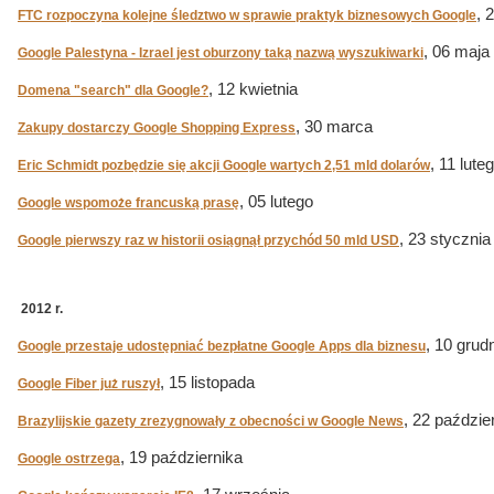
, 
FTC rozpoczyna kolejne śledztwo w sprawie praktyk biznesowych Google
, 06 maja
Google Palestyna - Izrael jest oburzony taką nazwą wyszukiwarki
, 12 kwietnia
Domena "search" dla Google?
, 30 marca
Zakupy dostarczy Google Shopping Express
, 11 lute
Eric Schmidt pozbędzie się akcji Google wartych 2,51 mld dolarów
, 05 lutego
Google wspomoże francuską prasę
, 23 stycznia
Google pierwszy raz w historii osiągnął przychód 50 mld USD
2012 r.
, 10 grud
Google przestaje udostępniać bezpłatne Google Apps dla biznesu
, 15 listopada
Google Fiber już ruszył
, 22 paździe
Brazylijskie gazety zrezygnowały z obecności w Google News
, 19 października
Google ostrzega