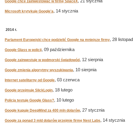
, 21 stycznia
Google chce zainwestować w firmę SpaceX
, 14 stycznia
Microsoft krytykuje Google'a
2014 r.
, 28 listopa
Parlament Europejski chce podzielić Google na mniejsze firmy
, 09 października
Google Glass w policji
, 12 sierpnia
Google zainwestuje w podmorski światłowód
, 10 sierpnia
Google zmienia algorytmy wyszukiwania
, 03 czerwca
Internet satelitarny od Google
, 18 lutego
Google przejmuje SlickLogin
, 10 lutego
Policja testuje Google Glass?
, 27 stycznia
Google kupuje DeepMind za 400 mln dolarów
, 14 stycznia
Google za ponad 3 mld dolarów przejmie firmę Nest Labs