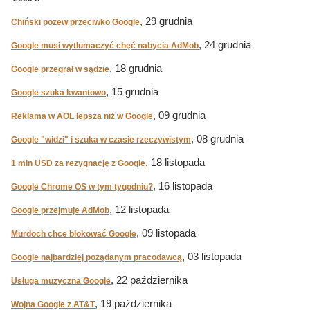
, 29 grudnia
Chiński pozew przeciwko Google
, 24 grudnia
Google musi wytłumaczyć chęć nabycia AdMob
, 18 grudnia
Google przegrał w sądzie
, 15 grudnia
Google szuka kwantowo
, 09 grudnia
Reklama w AOL lepsza niż w Google
, 08 grudnia
Google "widzi" i szuka w czasie rzeczywistym
, 18 listopada
1 mln USD za rezygnację z Google
, 16 listopada
Google Chrome OS w tym tygodniu?
, 12 listopada
Google przejmuje AdMob
, 09 listopada
Murdoch chce blokować Google
, 03 listopada
Google najbardziej pożądanym pracodawcą
, 22 października
Usługa muzyczna Google
, 19 października
Wojna Google z AT&T