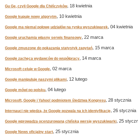
, 18 kwietnia
Gu Ge, czyli Google dla Chińczyków
, 10 kwietnia
Google kupuje nowy algorytm
, 04 kwietnia
Google ma niemal połowę udziałów na rynku wyszukiwarek
, 22 marca
Google uruchamia własny serwis finansowy
, 15 marca
Google zmuszone do pokazania statystyk zapytań
, 14 marca
Google zachęca wydawców do współpracy
, 02 marca
Microsoft celuje w Google
, 12 lutego
Google manipuluje naszymi plikami
, 04 lutego
Google mówi po polsku
, 28 stycznia
Microsoft, Google i Yahoo! podmiotem śledztwa Kongresu
, 26 stycznia
Internauci nie wiedzą, że Google pozwala na ich identyfikację
, 25 stycz
Google wprowadza ocenzurowaną chińską wersję wyszukiwarki
, 25 stycznia
Google News oficjalny start