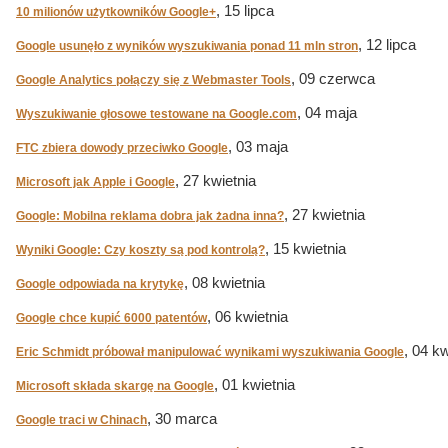
, 15 lipca
10 milionów użytkowników Google+
, 12 lipca
Google usunęło z wyników wyszukiwania ponad 11 mln stron
, 09 czerwca
Google Analytics połączy się z Webmaster Tools
, 04 maja
Wyszukiwanie głosowe testowane na Google.com
, 03 maja
FTC zbiera dowody przeciwko Google
, 27 kwietnia
Microsoft jak Apple i Google
, 27 kwietnia
Google: Mobilna reklama dobra jak żadna inna?
, 15 kwietnia
Wyniki Google: Czy koszty są pod kontrolą?
, 08 kwietnia
Google odpowiada na krytykę
, 06 kwietnia
Google chce kupić 6000 patentów
, 04 kw
Eric Schmidt próbował manipulować wynikami wyszukiwania Google
, 01 kwietnia
Microsoft składa skargę na Google
, 30 marca
Google traci w Chinach