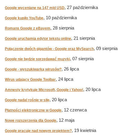
, 27 października
Google wyceniane na 147 mld USD
, 10 października
Google kupiło YouTube
, 28 sierpnia
Romans Google z eBayem
, 21 sierpnia
Google uruchamia edytor tekstu online
, 09 sierpnia
Połączenie dwóch gigantów - Google oraz MySearch
, 07 sierpnia
Google nie będzie sprzedawać muzyki
, 26 lipca
Google - wyszukiwarką wirusów?
, 24 lipca
Wirus udający Google Toolbar
, 20 lipca
Amnesty krytykuje Microsoft, Google i Yahoo!
, 20 lipca
Google nadal rośnie w siłę
, 12 czerwca
Płatności elektroniczne w Google
, 12 maja
Nowe rozszerzenia dla Google
, 19 kwietnia
Google pracuje nad nowym projektem?