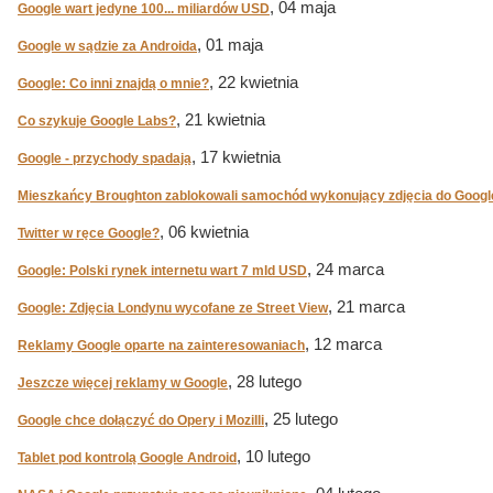
, 04 maja
Google wart jedyne 100... miliardów USD
, 01 maja
Google w sądzie za Androida
, 22 kwietnia
Google: Co inni znajdą o mnie?
, 21 kwietnia
Co szykuje Google Labs?
, 17 kwietnia
Google - przychody spadają
Mieszkańcy Broughton zablokowali samochód wykonujący zdjęcia do Google
, 06 kwietnia
Twitter w ręce Google?
, 24 marca
Google: Polski rynek internetu wart 7 mld USD
, 21 marca
Google: Zdjęcia Londynu wycofane ze Street View
, 12 marca
Reklamy Google oparte na zainteresowaniach
, 28 lutego
Jeszcze więcej reklamy w Google
, 25 lutego
Google chce dołączyć do Opery i Mozilli
, 10 lutego
Tablet pod kontrolą Google Android