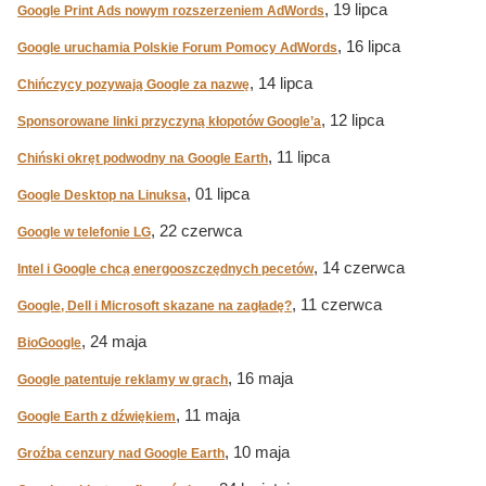
, 19 lipca
Google Print Ads nowym rozszerzeniem AdWords
, 16 lipca
Google uruchamia Polskie Forum Pomocy AdWords
, 14 lipca
Chińczycy pozywają Google za nazwę
, 12 lipca
Sponsorowane linki przyczyną kłopotów Google’a
, 11 lipca
Chiński okręt podwodny na Google Earth
, 01 lipca
Google Desktop na Linuksa
, 22 czerwca
Google w telefonie LG
, 14 czerwca
Intel i Google chcą energooszczędnych pecetów
, 11 czerwca
Google, Dell i Microsoft skazane na zagładę?
, 24 maja
BioGoogle
, 16 maja
Google patentuje reklamy w grach
, 11 maja
Google Earth z dźwiękiem
, 10 maja
Groźba cenzury nad Google Earth