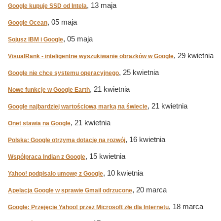
, 13 maja
Google kupuje SSD od Intela
, 05 maja
Google Ocean
, 05 maja
Sojusz IBM i Google
, 29 kwietnia
VisualRank - inteligentne wyszukiwanie obrazków w Google
, 25 kwietnia
Google nie chce systemu operacyjnego
, 21 kwietnia
Nowe funkcje w Google Earth
, 21 kwietnia
Google najbardziej wartościową marką na świecie
, 21 kwietnia
Onet stawia na Google
, 16 kwietnia
Polska: Google otrzyma dotację na rozwój
, 15 kwietnia
Współpraca Indian z Google
, 10 kwietnia
Yahoo! podpisało umowę z Google
, 20 marca
Apelacja Google w sprawie Gmail odrzucone
, 18 marca
Google: Przejęcie Yahoo! przez Microsoft złe dla Internetu