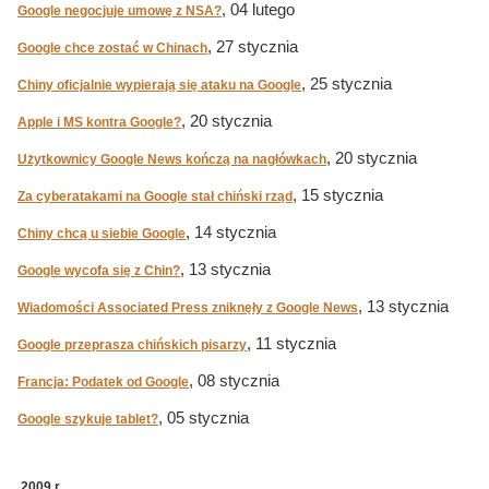
, 04 lutego
Google negocjuje umowę z NSA?
, 27 stycznia
Google chce zostać w Chinach
, 25 stycznia
Chiny oficjalnie wypierają się ataku na Google
, 20 stycznia
Apple i MS kontra Google?
, 20 stycznia
Użytkownicy Google News kończą na nagłówkach
, 15 stycznia
Za cyberatakami na Google stał chiński rząd
, 14 stycznia
Chiny chcą u siebie Google
, 13 stycznia
Google wycofa się z Chin?
, 13 stycznia
Wiadomości Associated Press zniknęły z Google News
, 11 stycznia
Google przeprasza chińskich pisarzy
, 08 stycznia
Francja: Podatek od Google
, 05 stycznia
Google szykuje tablet?
2009 r.