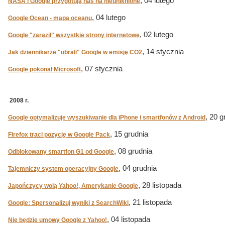
, 04 lutego
NASA i Google przygotują nas na nieuniknione
, 04 lutego
Google Ocean - mapa oceanu
, 02 lutego
Google "zaraził" wszystkie strony internetowe
, 14 stycznia
Jak dziennikarze "ubrali" Google w emisję CO2
, 07 stycznia
Google pokonał Microsoft
2008 r.
, 20 g
Google optymalizuje wyszukiwanie dla iPhone i smartfonów z Android
, 15 grudnia
Firefox traci pozycję w Google Pack
, 08 grudnia
Odblokowany smartfon G1 od Google
, 04 grudnia
Tajemniczy system operacyjny Google
, 28 listopada
Japończycy wolą Yahoo!, Amerykanie Google
, 21 listopada
Google: Spersonalizuj wyniki z SearchWiki
, 04 listopada
Nie będzie umowy Google z Yahoo!