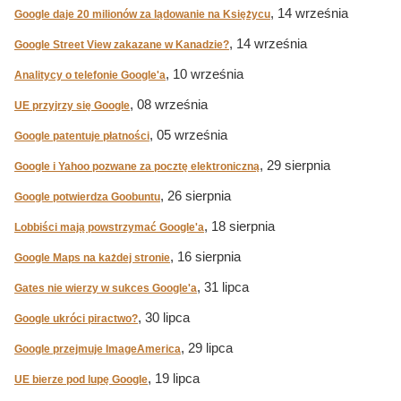
, 14 września
Google daje 20 milionów za lądowanie na Księżycu
, 14 września
Google Street View zakazane w Kanadzie?
, 10 września
Analitycy o telefonie Google'a
, 08 września
UE przyjrzy się Google
, 05 września
Google patentuje płatności
, 29 sierpnia
Google i Yahoo pozwane za pocztę elektroniczną
, 26 sierpnia
Google potwierdza Goobuntu
, 18 sierpnia
Lobbiści mają powstrzymać Google'a
, 16 sierpnia
Google Maps na każdej stronie
, 31 lipca
Gates nie wierzy w sukces Google'a
, 30 lipca
Google ukróci piractwo?
, 29 lipca
Google przejmuje ImageAmerica
, 19 lipca
UE bierze pod lupę Google