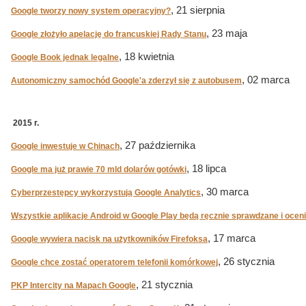
, 21 sierpnia
Google tworzy nowy system operacyjny?
, 23 maja
Google złożyło apelację do francuskiej Rady Stanu
, 18 kwietnia
Google Book jednak legalne
, 02 marca
Autonomiczny samochód Google'a zderzył się z autobusem
2015 r.
, 27 października
Google inwestuje w Chinach
, 18 lipca
Google ma już prawie 70 mld dolarów gotówki
, 30 marca
Cyberprzestępcy wykorzystują Google Analytics
Wszystkie aplikacje Android w Google Play będą ręcznie sprawdzane i ocen
, 17 marca
Google wywiera nacisk na użytkowników Firefoksa
, 26 stycznia
Google chce zostać operatorem telefonii komórkowej
, 21 stycznia
PKP Intercity na Mapach Google