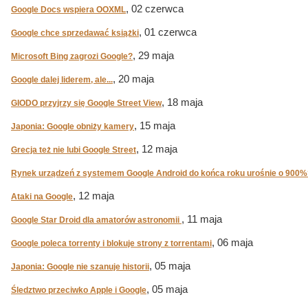
, 02 czerwca
Google Docs wspiera OOXML
, 01 czerwca
Google chce sprzedawać książki
, 29 maja
Microsoft Bing zagrozi Google?
, 20 maja
Google dalej liderem, ale...
, 18 maja
GIODO przyjrzy się Google Street View
, 15 maja
Japonia: Google obniży kamery
, 12 maja
Grecja też nie lubi Google Street
Rynek urządzeń z systemem Google Android do końca roku urośnie o 900%
, 12 maja
Ataki na Google
, 11 maja
Google Star Droid dla amatorów astronomii
, 06 maja
Google poleca torrenty i blokuje strony z torrentami
, 05 maja
Japonia: Google nie szanuje historii
, 05 maja
Śledztwo przeciwko Apple i Google