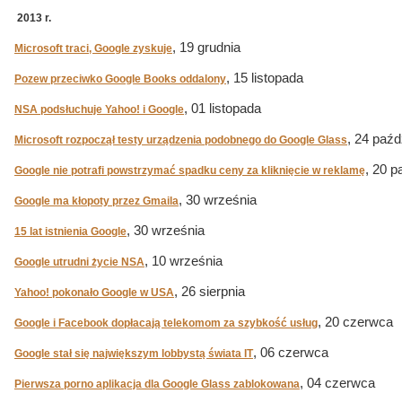
2013 r.
, 19 grudnia
Microsoft traci, Google zyskuje
, 15 listopada
Pozew przeciwko Google Books oddalony
, 01 listopada
NSA podsłuchuje Yahoo! i Google
, 24 paźd
Microsoft rozpoczął testy urządzenia podobnego do Google Glass
, 20 p
Google nie potrafi powstrzymać spadku ceny za kliknięcie w reklamę
, 30 września
Google ma kłopoty przez Gmaila
, 30 września
15 lat istnienia Google
, 10 września
Google utrudni życie NSA
, 26 sierpnia
Yahoo! pokonało Google w USA
, 20 czerwca
Google i Facebook dopłacają telekomom za szybkość usług
, 06 czerwca
Google stał się największym lobbystą świata IT
, 04 czerwca
Pierwsza porno aplikacja dla Google Glass zablokowana