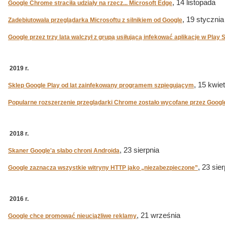
, 14 listopada
Google Chrome straciła udziały na rzecz... Microsoft Edge
, 19 stycznia
Zadebiutowała przeglądarka Microsoftu z silnikiem od Google
Google przez trzy lata walczył z grupą usiłującą infekować aplikacje w Play 
2019 r.
, 15 kwie
Sklep Google Play od lat zainfekowany programem szpiegującym
Popularne rozszerzenie przeglądarki Chrome zostało wycofane przez Googl
2018 r.
, 23 sierpnia
Skaner Google'a słabo chroni Androida
, 23 sie
Google zaznacza wszystkie witryny HTTP jako „niezabezpieczone”
2016 r.
, 21 września
Google chce promować nieuciążliwe reklamy