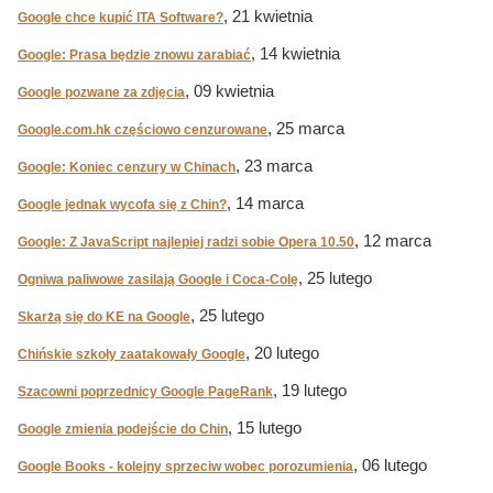
, 21 kwietnia
Google chce kupić ITA Software?
, 14 kwietnia
Google: Prasa będzie znowu zarabiać
, 09 kwietnia
Google pozwane za zdjęcia
, 25 marca
Google.com.hk częściowo cenzurowane
, 23 marca
Google: Koniec cenzury w Chinach
, 14 marca
Google jednak wycofa się z Chin?
, 12 marca
Google: Z JavaScript najlepiej radzi sobie Opera 10.50
, 25 lutego
Ogniwa paliwowe zasilają Google i Coca-Colę
, 25 lutego
Skarżą się do KE na Google
, 20 lutego
Chińskie szkoły zaatakowały Google
, 19 lutego
Szacowni poprzednicy Google PageRank
, 15 lutego
Google zmienia podejście do Chin
, 06 lutego
Google Books - kolejny sprzeciw wobec porozumienia