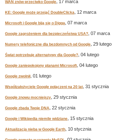
, 17 marca
WAN znów przeciwko Google
, 12 marca
KE: Google może przejąć DoubleClicka
, 07 marca
Microsoft i Google biją się o Digga
, 07 marca
Google zagrożeniem dla bezpieczeństwa USA?
, 29 lutego
Numery telefoniczne dla bezdomnych od Google
, 04 lutego
Świat potrzebuje alternatywy dla Google?
, 04 lutego
Google zaniepokojony planami Microsoft
, 01 lutego
Google zwolnił
, 31 stycznia
Współzałożyciele Google połączeni na 20 lat
, 29 stycznia
Google znowu mocniejszy
, 22 stycznia
Google zbada Twoje DNA
, 15 stycznia
Google i Wikipedia niemile widziane
, 10 stycznia
Aktualizacja nieba w Google Earth
, 02 stycznia