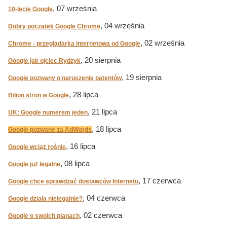
, 07 września
10-lecie Google
, 04 września
Dobry początek Google Chrome
, 02 września
Chrome - przeglądarka internetowa od Google
, 20 sierpnia
Google jak ojciec Rydzyk
, 19 sierpnia
Google pozwany o naruszenie patentów
, 28 lipca
Bilion stron w Google
, 21 lipca
UK: Google numerem jeden
, 18 lipca
Google pozwane za AdWords
, 16 lipca
Google wciąż rośnie
, 08 lipca
Google już legalne
, 17 czerwca
Google chce sprawdzać dostawców Internetu
, 04 czerwca
Google działa nielegalnie?
, 02 czerwca
Google o swoich planach