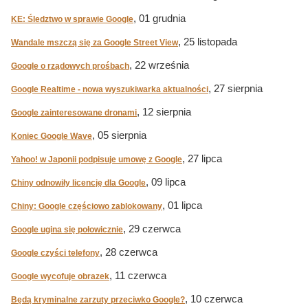
, 01 grudnia
KE: Śledztwo w sprawie Google
, 25 listopada
Wandale mszczą się za Google Street View
, 22 września
Google o rządowych prośbach
, 27 sierpnia
Google Realtime - nowa wyszukiwarka aktualności
, 12 sierpnia
Google zainteresowane dronami
, 05 sierpnia
Koniec Google Wave
, 27 lipca
Yahoo! w Japonii podpisuje umowę z Google
, 09 lipca
Chiny odnowiły licencję dla Google
, 01 lipca
Chiny: Google częściowo zablokowany
, 29 czerwca
Google ugina się połowicznie
, 28 czerwca
Google czyści telefony
, 11 czerwca
Google wycofuje obrazek
, 10 czerwca
Będą kryminalne zarzuty przeciwko Google?