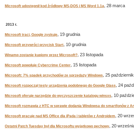
, 28 marca
Microsoft udostępnił kod źródłowy MS-DOS i MS Word 1.1a
2013 r.
, 19 grudnia
Microsoft traci, Google zyskuje
, 10 grudnia
Microsoft przywróci przycisk Start
, 23 listopada
Winamp zostanie kupiony przez Microsoft?
, 15 listopada
Microsoft powołuje Cybercrime Center
, 25 październi
Microsoft: 7% spadek przychodów ze sprzedaży Windows
, 24 paźd
Microsoft rozpoczął testy urządzenia podobnego do Google Glass
, 10 paździ
Microsoft oferuje narzędzie do wyczyszczenie katalogu winsxs
Microsoft rozmawia z HTC w sprawie dodania Windowsa do smartfonów z A
, 20 wrze
Microsoft pracuje nad MS Office dla iPada i tabletów z Androidem
, 20 wrześni
Ostatni Patch Tuesday był dla Microsoftu wyjątkowo pechowy