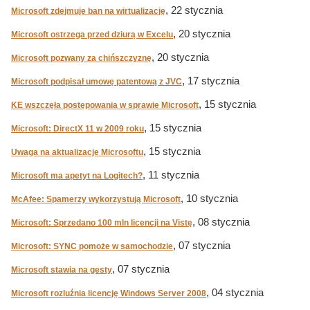
, 22 stycznia
Microsoft zdejmuje ban na wirtualizację
, 20 stycznia
Microsoft ostrzega przed dziurą w Excelu
, 20 stycznia
Microsoft pozwany za chińszczyznę
, 17 stycznia
Microsoft podpisał umowę patentową z JVC
, 15 stycznia
KE wszczęła postępowania w sprawie Microsoft
, 15 stycznia
Microsoft: DirectX 11 w 2009 roku
, 15 stycznia
Uwaga na aktualizacje Microsoftu
, 11 stycznia
Microsoft ma apetyt na Logitech?
, 10 stycznia
McAfee: Spamerzy wykorzystują Microsoft
, 08 stycznia
Microsoft: Sprzedano 100 mln licencji na Vistę
, 07 stycznia
Microsoft: SYNC pomoże w samochodzie
, 07 stycznia
Microsoft stawia na gesty
, 04 stycznia
Microsoft rozluźnia licencję Windows Server 2008