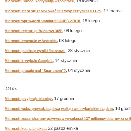
, 18 kwietnia
Microsoft i Yahoo! kontynuują współpracę
, 17 marca
Microsoft stara się zablokować fałszywy certyfikat HTTPS
, 18 lutego
Microsoft wprowadził standard ISO/IEC 27018
, 09 lutego
Microsoft rejestruje 'Windows 365'
, 03 lutego
Microsoft inwestuje w Androida
, 28 stycznia
Microsoft publikuje wyniki finansowe
, 14 stycznia
Microsoft krytykuje Google'a
, 04 stycznia
Microsoft pracuje nad "Spartanem"?
2014 r.
, 17 grudnia
Microsoft przyjmuje bitcoiny
, 10 grud
Microsoft wciąż prowadzi sądową walkę z amerykańskim rządem
Microsoft został ukarany grzywną w wysokości 137 milionów dolarów za un
, 22 października
Microsoft kocha Linuksa