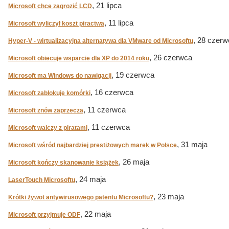
, 21 lipca
Microsoft chce zagrozić LCD
, 11 lipca
Microsoft wyliczył koszt piractwa
, 28 czerw
Hyper-V - wirtualizacyjna alternatywa dla VMware od Microsoftu
, 26 czerwca
Microsoft obiecuje wsparcie dla XP do 2014 roku
, 19 czerwca
Microsoft ma Windows do nawigacji
, 16 czerwca
Microsoft zablokuje komórki
, 11 czerwca
Microsoft znów zaprzecza
, 11 czerwca
Microsoft walczy z piratami
, 31 maja
Microsoft wśród najbardziej prestiżowych marek w Polsce
, 26 maja
Microsoft kończy skanowanie książek
, 24 maja
LaserTouch Microsoftu
, 23 maja
Krótki żywot antywirusowego patentu Microsoftu?
, 22 maja
Microsoft przyjmuje ODF