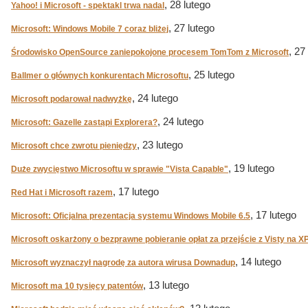
, 28 lutego
Yahoo! i Microsoft - spektakl trwa nadal
, 27 lutego
Microsoft: Windows Mobile 7 coraz bliżej
, 27
Środowisko OpenSource zaniepokojone procesem TomTom z Microsoft
, 25 lutego
Ballmer o głównych konkurentach Microsoftu
, 24 lutego
Microsoft podarował nadwyżkę
, 24 lutego
Microsoft: Gazelle zastąpi Explorera?
, 23 lutego
Microsoft chce zwrotu pieniędzy
, 19 lutego
Duże zwycięstwo Microsoftu w sprawie "Vista Capable"
, 17 lutego
Red Hat i Microsoft razem
, 17 lutego
Microsoft: Oficjalna prezentacja systemu Windows Mobile 6.5
Microsoft oskarżony o bezprawne pobieranie opłat za przejście z Visty na X
, 14 lutego
Microsoft wyznaczył nagrodę za autora wirusa Downadup
, 13 lutego
Microsoft ma 10 tysięcy patentów