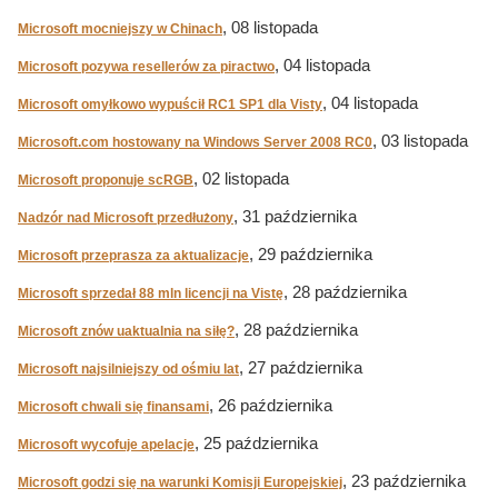
, 08 listopada
Microsoft mocniejszy w Chinach
, 04 listopada
Microsoft pozywa resellerów za piractwo
, 04 listopada
Microsoft omyłkowo wypuścił RC1 SP1 dla Visty
, 03 listopada
Microsoft.com hostowany na Windows Server 2008 RC0
, 02 listopada
Microsoft proponuje scRGB
, 31 października
Nadzór nad Microsoft przedłużony
, 29 października
Microsoft przeprasza za aktualizacje
, 28 października
Microsoft sprzedał 88 mln licencji na Vistę
, 28 października
Microsoft znów uaktualnia na siłę?
, 27 października
Microsoft najsilniejszy od ośmiu lat
, 26 października
Microsoft chwali się finansami
, 25 października
Microsoft wycofuje apelacje
, 23 października
Microsoft godzi się na warunki Komisji Europejskiej