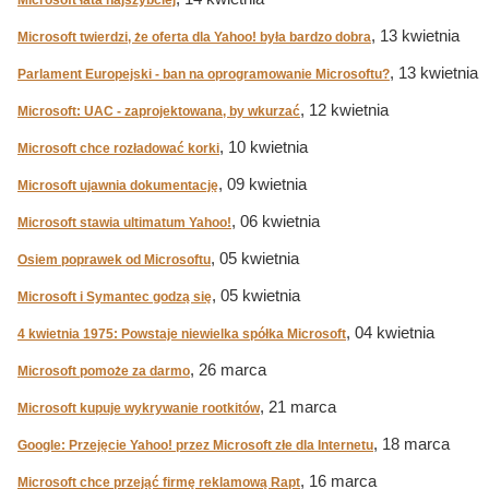
Microsoft łata najszybciej
, 13 kwietnia
Microsoft twierdzi, że oferta dla Yahoo! była bardzo dobra
, 13 kwietnia
Parlament Europejski - ban na oprogramowanie Microsoftu?
, 12 kwietnia
Microsoft: UAC - zaprojektowana, by wkurzać
, 10 kwietnia
Microsoft chce rozładować korki
, 09 kwietnia
Microsoft ujawnia dokumentację
, 06 kwietnia
Microsoft stawia ultimatum Yahoo!
, 05 kwietnia
Osiem poprawek od Microsoftu
, 05 kwietnia
Microsoft i Symantec godzą się
, 04 kwietnia
4 kwietnia 1975: Powstaje niewielka spółka Microsoft
, 26 marca
Microsoft pomoże za darmo
, 21 marca
Microsoft kupuje wykrywanie rootkitów
, 18 marca
Google: Przejęcie Yahoo! przez Microsoft złe dla Internetu
, 16 marca
Microsoft chce przejąć firmę reklamową Rapt