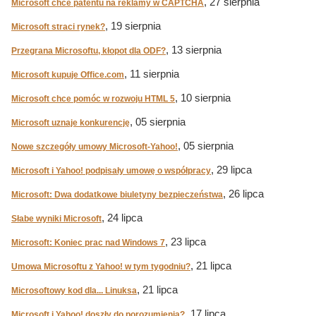
, 27 sierpnia
Microsoft chce patentu na reklamy w CAPTCHA
, 19 sierpnia
Microsoft straci rynek?
, 13 sierpnia
Przegrana Microsoftu, kłopot dla ODF?
, 11 sierpnia
Microsoft kupuje Office.com
, 10 sierpnia
Microsoft chce pomóc w rozwoju HTML 5
, 05 sierpnia
Microsoft uznaje konkurencję
, 05 sierpnia
Nowe szczegóły umowy Microsoft-Yahoo!
, 29 lipca
Microsoft i Yahoo! podpisały umowę o współpracy
, 26 lipca
Microsoft: Dwa dodatkowe biuletyny bezpieczeństwa
, 24 lipca
Słabe wyniki Microsoft
, 23 lipca
Microsoft: Koniec prac nad Windows 7
, 21 lipca
Umowa Microsoftu z Yahoo! w tym tygodniu?
, 21 lipca
Microsoftowy kod dla... Linuksa
, 17 lipca
Microsoft i Yahoo! doszły do porozumienia?