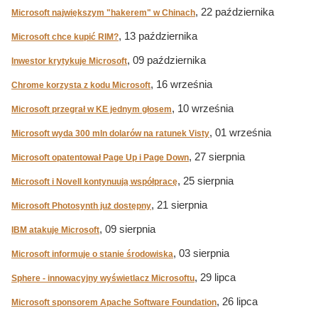
, 22 października
Microsoft największym "hakerem" w Chinach
, 13 października
Microsoft chce kupić RIM?
, 09 października
Inwestor krytykuje Microsoft
, 16 września
Chrome korzysta z kodu Microsoft
, 10 września
Microsoft przegrał w KE jednym głosem
, 01 września
Microsoft wyda 300 mln dolarów na ratunek Visty
, 27 sierpnia
Microsoft opatentował Page Up i Page Down
, 25 sierpnia
Microsoft i Novell kontynuują współpracę
, 21 sierpnia
Microsoft Photosynth już dostępny
, 09 sierpnia
IBM atakuje Microsoft
, 03 sierpnia
Microsoft informuje o stanie środowiska
, 29 lipca
Sphere - innowacyjny wyświetlacz Microsoftu
, 26 lipca
Microsoft sponsorem Apache Software Foundation