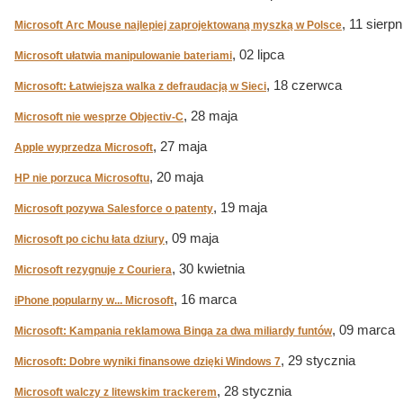
, 11 sierpn
Microsoft Arc Mouse najlepiej zaprojektowaną myszką w Polsce
, 02 lipca
Microsoft ułatwia manipulowanie bateriami
, 18 czerwca
Microsoft: Łatwiejsza walka z defraudacją w Sieci
, 28 maja
Microsoft nie wesprze Objectiv-C
, 27 maja
Apple wyprzedza Microsoft
, 20 maja
HP nie porzuca Microsoftu
, 19 maja
Microsoft pozywa Salesforce o patenty
, 09 maja
Microsoft po cichu łata dziury
, 30 kwietnia
Microsoft rezygnuje z Couriera
, 16 marca
iPhone popularny w... Microsoft
, 09 marca
Microsoft: Kampania reklamowa Binga za dwa miliardy funtów
, 29 stycznia
Microsoft: Dobre wyniki finansowe dzięki Windows 7
, 28 stycznia
Microsoft walczy z litewskim trackerem