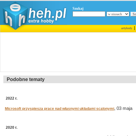
Szukaj
artykuły
Podobne tematy
2022 r.
, 03 maja
Microsoft przyspiesza prace nad własnymi układami scalonymi
2020 r.