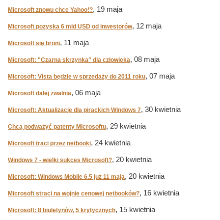
, 19 maja
Microsoft znowu chce Yahoo!?
, 12 maja
Microsoft pozyska 6 mld USD od inwestorów
, 11 maja
Microsoft się broni
, 08 maja
Microsoft: "Czarna skrzynka" dla człowieka
, 07 maja
Microsoft: Vista będzie w sprzedaży do 2011 roku
, 06 maja
Microsoft dalej zwalnia
, 30 kwietnia
Microsoft: Aktualizacje dla pirackich Windows 7
, 29 kwietnia
Chcą podważyć patenty Microsoftu
, 24 kwietnia
Microsoft traci przez netbooki
, 20 kwietnia
Windows 7 - wielki sukces Microsoft?
, 20 kwietnia
Microsoft: Windows Mobile 6.5 już 11 maja
, 16 kwietnia
Microsoft straci na wojnie cenowej netbooków?
, 15 kwietnia
Microsoft: 8 biuletynów, 5 krytycznych