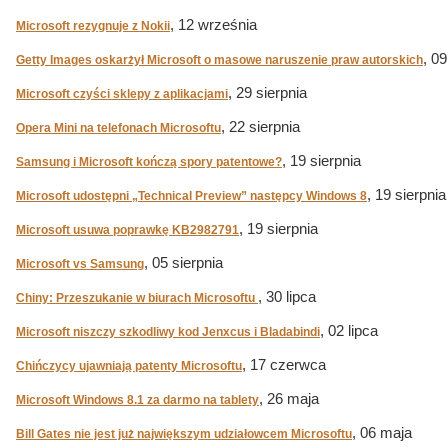
, 12 września
Microsoft rezygnuje z Nokii
, 0
Getty Images oskarżył Microsoft o masowe naruszenie praw autorskich
, 29 sierpnia
Microsoft czyści sklepy z aplikacjami
, 22 sierpnia
Opera Mini na telefonach Microsoftu
, 19 sierpnia
Samsung i Microsoft kończą spory patentowe?
, 19 sierpnia
Microsoft udostępni „Technical Preview” następcy Windows 8
, 19 sierpnia
Microsoft usuwa poprawkę KB2982791
, 05 sierpnia
Microsoft vs Samsung
, 30 lipca
Chiny: Przeszukanie w biurach Microsoftu
, 02 lipca
Microsoft niszczy szkodliwy kod Jenxcus i Bladabindi
, 17 czerwca
Chińczycy ujawniają patenty Microsoftu
, 26 maja
Microsoft Windows 8.1 za darmo na tablety
, 06 maja
Bill Gates nie jest już największym udziałowcem Microsoftu