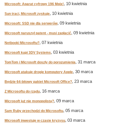
, 10 kwietnia
Microsoft: Aparat cyfrowy 196 Mpix!
, 10 kwietnia
Sun traci, Microsoft zyskuje
, 09 kwietnia
Microsoft: SSD nie dla serwerów
, 09 kwietnia
Microsoft naruszył patent - musi zapłacić
, 07 kwietnia
Netbooki Microsoftu?
, 03 kwietnia
Microsoft kupi 3DV Systems
, 31 marca
TomTom i Microsoft doszły do porozumienia
, 30 marca
Microsoft atakuje drogie komputery Apple
, 23 marca
Będzie 64-bitowy pakiet Microsoft Office?
, 16 marca
Z Microsoftu do rządu
, 09 marca
Microsoft już nie monopolistą?
, 05 marca
Sam Ruby przechodzi do Microsoftu
, 03 marca
Microsoft inwestuje w czasie kryzysu