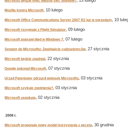
, 13 lutego
Microsoft będzie mieć własną sieć sklepów?
, 10 lutego
Mozilla kontra Microsoft
, 10 lute
Microsoft Office Communications Server 2007 R2 już w sprzedaży
, 09 lutego
Microsoft rezygnuje z Flight Simulator
, 07 lutego
Microsoft poprawi błąd w Windows 7
, 27 stycznia
Senator do Microsoftu: Zwalniajcie cudzoziemców
, 22 stycznia
Microsoft będzie zwalniał
, 07 stycznia
Google pokonał Microsoft
, 03 stycznia
Urząd Patentowy odrzucił wniosek Microsoftu
, 03 stycznia
Microsoft szykuje zwolnienia?
, 02 stycznia
Microsoft uspokaja
2008 r.
, 30 grudnia
Microsoft proponuje nowy model korzystania z peceta