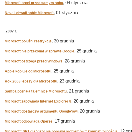
, 04 stycznia
Microsoft broni przed samym sobą
, 01 stycznia
Novell chwali sobie Microsoft
2007 r.
, 30 grudnia
Microsoft poluźni restrykcje
, 29 grudnia
Microsoft nie przekonał w sprawie Google
, 28 grudnia
Microsoft ostrzega przed Windows
, 25 grudnia
Apple kopiuje od Microsoftu
, 23 grudnia
Rok 2008 lepszy dla Microsoftu
, 21 grudnia
Samba poznała tajemnice Microsoftu
, 20 grudnia
Microsoft zapowiada Internet Explorer 8
, 20 grudnia
Microsoft dostarczył argumentu Google’owi
, 17 grudnia
Microsoft odpowiada Operze
, 12 gr
Microsoft: SP1 dla Visty nie poprawi problemów z kompatybilnością