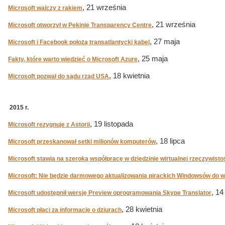
, 21 września
Microsoft walczy z rakiem
, 21 września
Microsoft otworzył w Pekinie Transparency Centre
, 27 maja
Microsoft i Facebook położą transatlantycki kabel
, 25 maja
Fakty, które warto wiedzieć o Microsoft Azure
, 18 kwietnia
Microsoft pozwał do sądu rząd USA
2015 r.
, 19 listopada
Microsoft rezygnuje z Astorii
, 18 lipca
Microsoft przeskanował setki milionów komputerów
Microsoft stawia na szeroką współpracę w dziedzinie wirtualnej rzeczywisto
Microsoft: Nie będzie darmowego aktualizowania pirackich Windowsów do we
, 14
Microsoft udostępnił wersję Preview oprogramowania Skype Translator
, 28 kwietnia
Microsoft płaci za informacje o dziurach