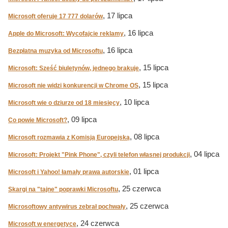
, 17 lipca
Microsoft oferuje 17 777 dolarów
, 16 lipca
Apple do Microsoft: Wycofajcie reklamy
, 16 lipca
Bezpłatna muzyka od Microsoftu
, 15 lipca
Microsoft: Sześć biuletynów, jednego brakuje
, 15 lipca
Microsoft nie widzi konkurencji w Chrome OS
, 10 lipca
Microsoft wie o dziurze od 18 miesięcy
, 09 lipca
Co powie Microsoft?
, 08 lipca
Microsoft rozmawia z Komisją Europejską
, 04 lipca
Microsoft: Projekt "Pink Phone", czyli telefon własnej produkcji
, 01 lipca
Microsoft i Yahoo! łamały prawa autorskie
, 25 czerwca
Skargi na "tajne" poprawki Microsoftu
, 25 czerwca
Microsoftowy antywirus zebrał pochwały
, 24 czerwca
Microsoft w energetyce