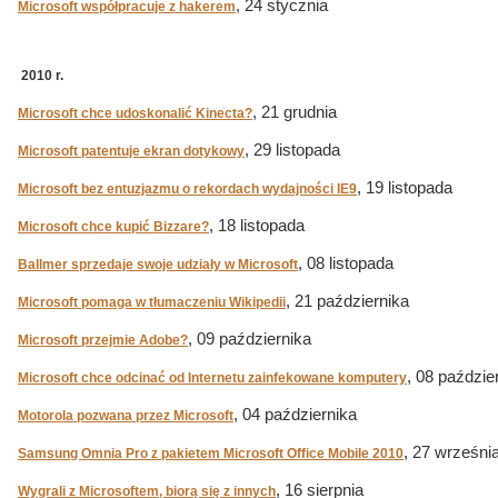
, 24 stycznia
Microsoft współpracuje z hakerem
2010 r.
, 21 grudnia
Microsoft chce udoskonalić Kinecta?
, 29 listopada
Microsoft patentuje ekran dotykowy
, 19 listopada
Microsoft bez entuzjazmu o rekordach wydajności IE9
, 18 listopada
Microsoft chce kupić Bizzare?
, 08 listopada
Ballmer sprzedaje swoje udziały w Microsoft
, 21 października
Microsoft pomaga w tłumaczeniu Wikipedii
, 09 października
Microsoft przejmie Adobe?
, 08 paździe
Microsoft chce odcinać od Internetu zainfekowane komputery
, 04 października
Motorola pozwana przez Microsoft
, 27 wrześni
Samsung Omnia Pro z pakietem Microsoft Office Mobile 2010
, 16 sierpnia
Wygrali z Microsoftem, biorą się z innych