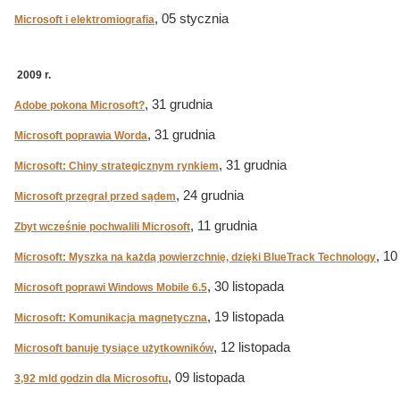
, 05 stycznia
Microsoft i elektromiografia
2009 r.
, 31 grudnia
Adobe pokona Microsoft?
, 31 grudnia
Microsoft poprawia Worda
, 31 grudnia
Microsoft: Chiny strategicznym rynkiem
, 24 grudnia
Microsoft przegrał przed sądem
, 11 grudnia
Zbyt wcześnie pochwalili Microsoft
, 10
Microsoft: Myszka na każdą powierzchnię, dzięki BlueTrack Technology
, 30 listopada
Microsoft poprawi Windows Mobile 6.5
, 19 listopada
Microsoft: Komunikacja magnetyczna
, 12 listopada
Microsoft banuje tysiące użytkowników
, 09 listopada
3,92 mld godzin dla Microsoftu