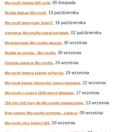
, 05 listopada
Microsoft zwalnia 800 osób
, 19 października
Mozilla blokuje Microsoft
, 16 października
Microsoft faworyzuje Safari?
, 02 października
Antywirus Microsoftu zebrał pochwały
, 30 września
Menedżerowie Microsoftu ukarani
, 30 września
Mozilla po stronie... Microsoftu
, 24 września
Ostatnia apelacja Microsoftu
, 24 września
Microsoft otwiera kafejkę w Paryżu
, 22 września
Microsoft kupuje Interactive Supercomputing
, 17 września
Microsoft o cenach OEM-owych Windows
, 13 września
358 mln USD kary dla Microsoftu unieważnione
, 09 września
Byłe patenty Microsoftu ochronią... Linuksa
, 03 września
Microsoft chce śmierci IE6