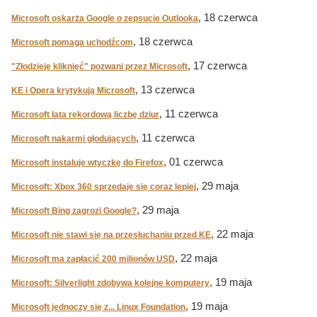
, 18 czerwca
Microsoft oskarża Google o zepsucie Outlooka
, 18 czerwca
Microsoft pomaga uchodźcom
, 17 czerwca
"Złodzieje kliknięć" pozwani przez Microsoft
, 13 czerwca
KE i Opera krytykują Microsoft
, 11 czerwca
Microsoft łata rekordową liczbę dziur
, 11 czerwca
Microsoft nakarmi głodujących
, 01 czerwca
Microsoft instaluje wtyczkę do Firefox
, 29 maja
Microsoft: Xbox 360 sprzedaje się coraz lepiej
, 29 maja
Microsoft Bing zagrozi Google?
, 22 maja
Microsoft nie stawi się na przesłuchaniu przed KE
, 22 maja
Microsoft ma zapłacić 200 milionów USD
, 19 maja
Microsoft: Silverlight zdobywa kolejne komputery
, 19 maja
Microsoft jednoczy się z... Linux Foundation