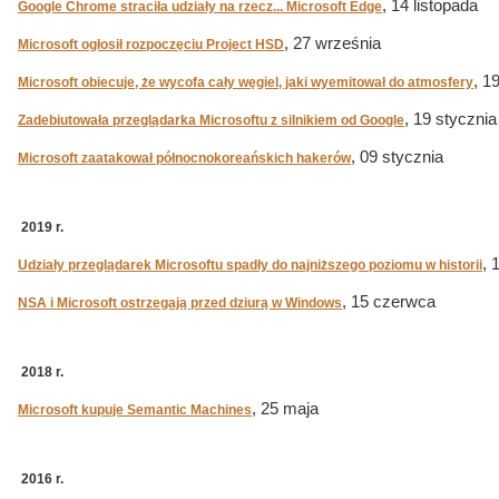
, 14 listopada
Google Chrome straciła udziały na rzecz... Microsoft Edge
, 27 września
Microsoft ogłosił rozpoczęciu Project HSD
, 1
Microsoft obiecuje, że wycofa cały węgiel, jaki wyemitował do atmosfery
, 19 stycznia
Zadebiutowała przeglądarka Microsoftu z silnikiem od Google
, 09 stycznia
Microsoft zaatakował północnokoreańskich hakerów
2019 r.
, 
Udziały przeglądarek Microsoftu spadły do najniższego poziomu w historii
, 15 czerwca
NSA i Microsoft ostrzegają przed dziurą w Windows
2018 r.
, 25 maja
Microsoft kupuje Semantic Machines
2016 r.