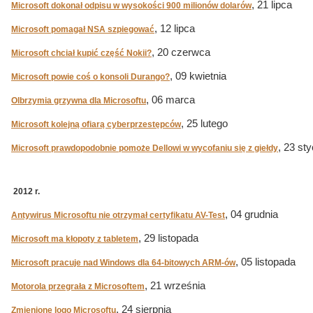
, 21 lipca
Microsoft dokonał odpisu w wysokości 900 milionów dolarów
, 12 lipca
Microsoft pomagał NSA szpiegować
, 20 czerwca
Microsoft chciał kupić część Nokii?
, 09 kwietnia
Microsoft powie coś o konsoli Durango?
, 06 marca
Olbrzymia grzywna dla Microsoftu
, 25 lutego
Microsoft kolejną ofiarą cyberprzestępców
, 23 st
Microsoft prawdopodobnie pomoże Dellowi w wycofaniu się z giełdy
2012 r.
, 04 grudnia
Antywirus Microsoftu nie otrzymał certyfikatu AV-Test
, 29 listopada
Microsoft ma kłopoty z tabletem
, 05 listopada
Microsoft pracuje nad Windows dla 64-bitowych ARM-ów
, 21 września
Motorola przegrała z Microsoftem
, 24 sierpnia
Zmienione logo Microsoftu