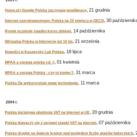
2005 r.
, 21 grudnia
Home.pl i Google Polska zaczynają współpracę
, 30 październik
Internet szerokopasmowy. Polska na 25 miejscu w OECD
, 14 października
Rynek oczekuje spadku kursu złotego
, 21 września
Wirtualna Polska w Internecie już 10 lat
, 18 lipca
Nowości w Kaspersky Lab Polska
, 01 kwietnia
MPAA a sprawa polska cd. :)
, 31 marca
MPAA a sprawa Polska - czy to koniec?
, 11 marca
Polska źle wykorzystuje nowe technologie
2004 r.
, 20 grudnia
Polska inicjatywa obniżenia VAT na internet w UE
, 07 października
Polska tłumaczy się z zerowej stawki VAT na internet
,
Polska drugim na świecie krajem pod względem liczby ataków hakerskich