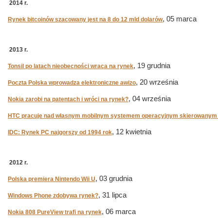
2014 r.
, 05 marca
Rynek bitcoinów szacowany jest na 8 do 12 mld dolarów
2013 r.
, 19 grudnia
Tonsil po latach nieobecności wraca na rynek
, 20 września
Poczta Polska wprowadza elektroniczne awizo
, 04 września
Nokia zarobi na patentach i wróci na rynek?
HTC pracuje nad własnym mobilnym systemem operacyjnym skierowanym n
, 12 kwietnia
IDC: Rynek PC najgorszy od 1994 rok
2012 r.
, 03 grudnia
Polska premiera Nintendo Wii U
, 31 lipca
Windows Phone zdobywa rynek?
, 06 marca
Nokia 808 PureView trafi na rynek