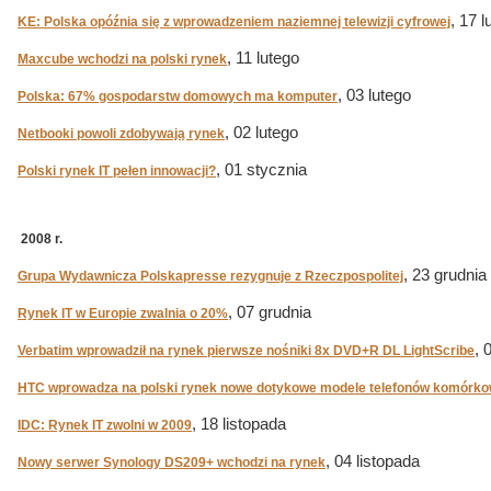
, 17 l
KE: Polska opóźnia się z wprowadzeniem naziemnej telewizji cyfrowej
, 11 lutego
Maxcube wchodzi na polski rynek
, 03 lutego
Polska: 67% gospodarstw domowych ma komputer
, 02 lutego
Netbooki powoli zdobywają rynek
, 01 stycznia
Polski rynek IT pełen innowacji?
2008 r.
, 23 grudnia
Grupa Wydawnicza Polskapresse rezygnuje z Rzeczpospolitej
, 07 grudnia
Rynek IT w Europie zwalnia o 20%
, 
Verbatim wprowadził na rynek pierwsze nośniki 8x DVD+R DL LightScribe
HTC wprowadza na polski rynek nowe dotykowe modele telefonów komórk
, 18 listopada
IDC: Rynek IT zwolni w 2009
, 04 listopada
Nowy serwer Synology DS209+ wchodzi na rynek