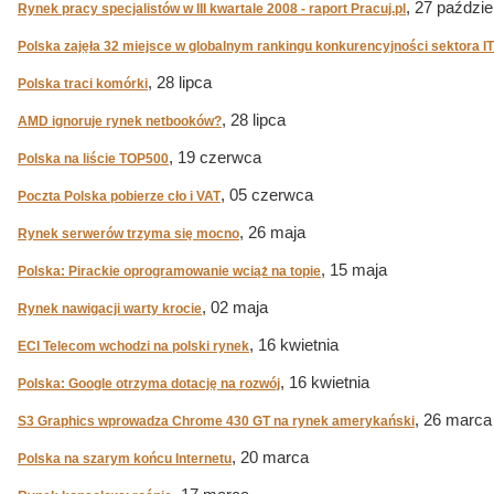
, 27 paździe
Rynek pracy specjalistów w III kwartale 2008 - raport Pracuj.pl
Polska zajęła 32 miejsce w globalnym rankingu konkurencyjności sektora IT
, 28 lipca
Polska traci komórki
, 28 lipca
AMD ignoruje rynek netbooków?
, 19 czerwca
Polska na liście TOP500
, 05 czerwca
Poczta Polska pobierze cło i VAT
, 26 maja
Rynek serwerów trzyma się mocno
, 15 maja
Polska: Pirackie oprogramowanie wciąż na topie
, 02 maja
Rynek nawigacji warty krocie
, 16 kwietnia
ECI Telecom wchodzi na polski rynek
, 16 kwietnia
Polska: Google otrzyma dotację na rozwój
, 26 marca
S3 Graphics wprowadza Chrome 430 GT na rynek amerykański
, 20 marca
Polska na szarym końcu Internetu