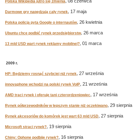
, 08 czerwca
Polska Wikipedia jutro się zmienia
, 17 maja
Darmowe gry napędzają cały rynek
, 26 kwietnia
Polska policja pyta Google o internautów
, 26 marca
Ubuntu chce podbić rynek przedsiębiorstw
, 01 marca
13 mld USD wart rynek reklamy mobilnej?
2009 r.
, 27 września
HP: Będziemy rosnąć szybciej niż rynek
, 21 września
innovaphone wchodzi na polski rynek VoIP
, 17 września
AMD traci rynek i oferuje tani czterordzeniowiec
, 29 sierpnia
Rynek półprzewodników w lepszym stanie niż oczekiwano
, 27 sierpnia
Rynek akcesoriów do komórek jest wart 63 mld USD
, 19 sierpnia
Microsoft straci rynek?
, 16 sierpnia
Chiny: Ophone podbije rynek?