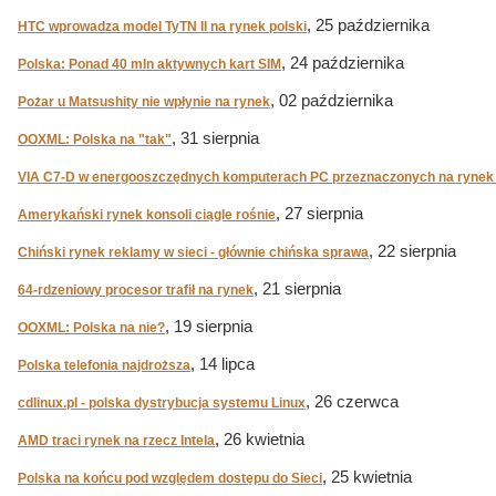
, 25 października
HTC wprowadza model TyTN II na rynek polski
, 24 października
Polska: Ponad 40 mln aktywnych kart SIM
, 02 października
Pożar u Matsushity nie wpłynie na rynek
, 31 sierpnia
OOXML: Polska na "tak"
VIA C7-D w energooszczędnych komputerach PC przeznaczonych na ryne
, 27 sierpnia
Amerykański rynek konsoli ciągle rośnie
, 22 sierpnia
Chiński rynek reklamy w sieci - głównie chińska sprawa
, 21 sierpnia
64-rdzeniowy procesor trafił na rynek
, 19 sierpnia
OOXML: Polska na nie?
, 14 lipca
Polska telefonia najdroższa
, 26 czerwca
cdlinux.pl - polska dystrybucja systemu Linux
, 26 kwietnia
AMD traci rynek na rzecz Intela
, 25 kwietnia
Polska na końcu pod względem dostępu do Sieci