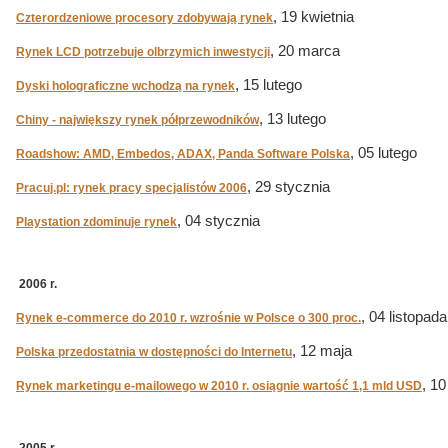
, 19 kwietnia
Czterordzeniowe procesory zdobywają rynek
, 20 marca
Rynek LCD potrzebuje olbrzymich inwestycji
, 15 lutego
Dyski holograficzne wchodzą na rynek
, 13 lutego
Chiny - największy rynek półprzewodników
, 05 lutego
Roadshow: AMD, Embedos, ADAX, Panda Software Polska
, 29 stycznia
Pracuj.pl: rynek pracy specjalistów 2006
, 04 stycznia
Playstation zdominuje rynek
2006 r.
, 04 listopada
Rynek e-commerce do 2010 r. wzrośnie w Polsce o 300 proc.
, 12 maja
Polska przedostatnia w dostępności do Internetu
, 10
Rynek marketingu e-mailowego w 2010 r. osiągnie wartość 1,1 mld USD