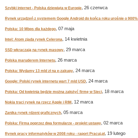
, 26 czerwca
Szybki internet - Polska dziewiąta w Europie
Rynek urządzeń z systemem Google Android do końca roku urośnie o 900%
, 07 maja
Polska: 10 Mbps dla każdego
, 14 kwietnia
Intel: Atom zjada rynek Celerona
, 29 marca
SSD wkraczają na rynek masowy
, 26 marca
Polska maruderem Internetu
, 24 marca
Polska: Wydamy 13 mld zł na e-zakupy
, 24 marca
Google: Polski rynek internetu wart 7 mld USD
, 18 marca
Polska: Od kwietnia będzie można założyć firmę w Sieci
, 12 marca
Nokia traci rynek na rzecz Apple i RIM
, 05 marca
Zanika rynek rdzeni graficznych
, 02 marca
Polska: Firma poprzez dwa formularze - projekt ustawy
, 19 lutego
Rynek pracy informatyków w 2008 roku - raport Pracuj.pl