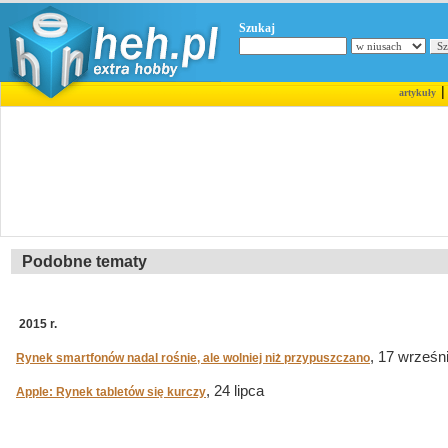
Szukaj
artykuły
Podobne tematy
2015 r.
, 17 wrześn
Rynek smartfonów nadal rośnie, ale wolniej niż przypuszczano
, 24 lipca
Apple: Rynek tabletów się kurczy