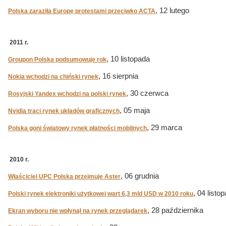
, 12 lutego
Polska zaraziła Europę protestami przeciwko ACTA
2011 r.
, 10 listopada
Groupon Polska podsumowuje rok
, 16 sierpnia
Nokia wchodzi na chiński rynek
, 30 czerwca
Rosyjski Yandex wchodzi na polski rynek
, 05 maja
Nvidia traci rynek układów graficznych
, 29 marca
Polska goni światowy rynek płatności mobilnych
2010 r.
, 06 grudnia
Właściciel UPC Polska przejmuje Aster
, 04 listo
Polski rynek elektroniki użytkowej wart 6,3 mld USD w 2010 roku
, 28 października
Ekran wyboru nie wpłynął na rynek przeglądarek