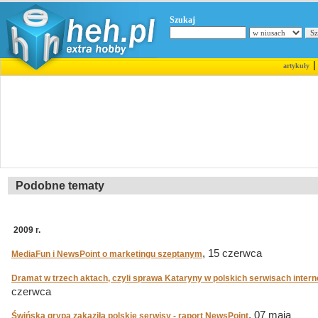
Szukaj
artykuły
Podobne tematy
2009 r.
, 15 czerwca
MediaFun i NewsPoint o marketingu szeptanym
Dramat w trzech aktach, czyli sprawa Kataryny w polskich serwisach inter
czerwca
, 07 maja
Świńska grypa zakaziła polskie serwisy - raport NewsPoint