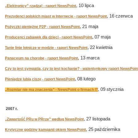
, 10 lipca
„Elektronicy” rządzą! - raport NewsPoint
, 16 czerwca
Prezydenci polskich miast w Internecie - raport NewsPoint
, 21 maja
Pożyczki pieniężne P2P - raport NewsPoint
, 07 maja
Producenci zabawek dla dzieci - raport NewsPoint
, 22 kwietnia
Tanie linie lotnicze w modzie - raport NewsPoint
, 13 marca
Panaceum na chorobę - raport NewsPoint
Czy to jest sympatia, czy to jest kochanie? - walentynkowy raport NewsPoin
, 08 lutego
Pieniądze lubią ciszę - raport NewsPoint
, 09 stycznia
„Rozmiar nie ma znaczenia” - NewsPoint o firmach IT
2007 r.
, 27 listopada
„Zawartość PRu w PRrze” według NewsPoint
, 25 października
Krytyczne godziny kampanii okiem NewsPoint