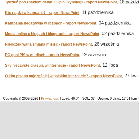
, 18 paźdz
Tydzień pod znakiem debat, Filipin i kynologii - raport NewsPoint
, 11 października
Kto rządzi w kampanii? - raport NewsPoint
, 04 października
Kampania negatywna w liczbach - raport NewsPoint
, 02 października
Media online o blogach i blogerach - raport NewsPoint
, 26 września
Nieoczekiwana zmiana miejsc - raport NewsPoint
, 19 września
PO goni PiS w mediach - raport NewsPoint
, 12 lipca
Siły nieczyste grasują w Internecie - raport NewsPoint
, 27 kwi
O kim pisano najczęściej w polskim Internecie? - raport NewsPoint
Copyright © 2002-2026 |
Prywatność
| Load: 46.84 | SQL: 37 | Uptime: 8 days, 17:31 h: