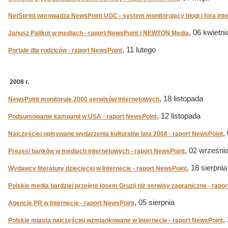
NetSprint wprowadza NewsPoint UGC - system monitorujący blogi i fora int
, 06 kwietni
Janusz Palikot w mediach - raport NewsPoint i NEWTON Media
, 11 lutego
Portale dla rodziców - raport NewsPoint
2008 r.
, 18 listopada
NewsPoint monitoruje 2000 serwisów internetowych
, 12 listopada
Podsumowanie kampanii w USA - raport NewsPoint
,
Najczęściej opisywane wydarzenia kulturalne lata 2008 - raport NewsPoint
, 02 wrześni
Prezesi banków w mediach internetowych - raport NewsPoint
, 18 sierpnia
Wydawcy literatury dziecięcej w Internecie - raport NewsPoint
Polskie media bardziej przejęte losem Gruzji niż serwisy zagraniczne - rapo
, 05 sierpnia
Agencje PR w Internecie - raport NewsPoint
,
Polskie miasta najczęściej wzmiankowane w Internecie - raport NewsPoint