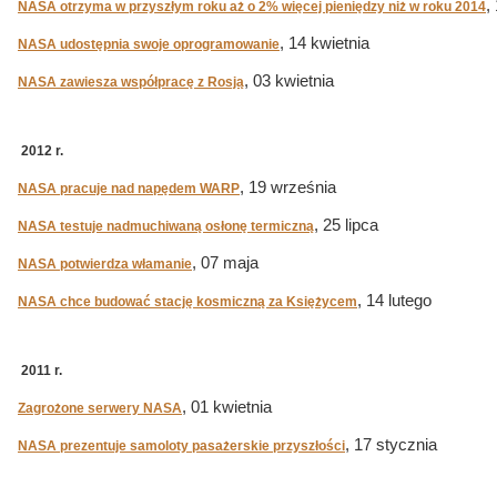
,
NASA otrzyma w przyszłym roku aż o 2% więcej pieniędzy niż w roku 2014
, 14 kwietnia
NASA udostępnia swoje oprogramowanie
, 03 kwietnia
NASA zawiesza współpracę z Rosją
2012 r.
, 19 września
NASA pracuje nad napędem WARP
, 25 lipca
NASA testuje nadmuchiwaną osłonę termiczną
, 07 maja
NASA potwierdza włamanie
, 14 lutego
NASA chce budować stację kosmiczną za Księżycem
2011 r.
, 01 kwietnia
Zagrożone serwery NASA
, 17 stycznia
NASA prezentuje samoloty pasażerskie przyszłości