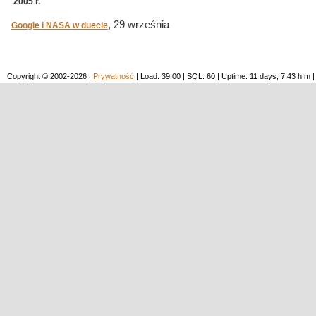
2005 r.
, 29 września
Google i NASA w duecie
Copyright © 2002-2026 |
Prywatność
| Load: 39.00 | SQL: 60 | Uptime: 11 days, 7:43 h: