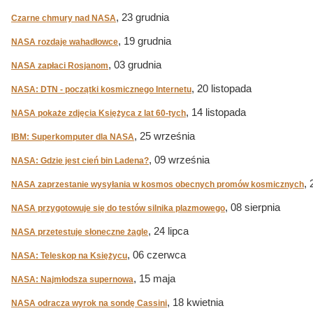
, 23 grudnia
Czarne chmury nad NASA
, 19 grudnia
NASA rozdaje wahadłowce
, 03 grudnia
NASA zapłaci Rosjanom
, 20 listopada
NASA: DTN - początki kosmicznego Internetu
, 14 listopada
NASA pokaże zdjęcia Księżyca z lat 60-tych
, 25 września
IBM: Superkomputer dla NASA
, 09 września
NASA: Gdzie jest cień bin Ladena?
, 
NASA zaprzestanie wysyłania w kosmos obecnych promów kosmicznych
, 08 sierpnia
NASA przygotowuje się do testów silnika plazmowego
, 24 lipca
NASA przetestuje słoneczne żagle
, 06 czerwca
NASA: Teleskop na Księżycu
, 15 maja
NASA: Najmłodsza supernowa
, 18 kwietnia
NASA odracza wyrok na sondę Cassini