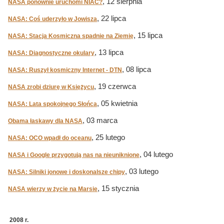
, 12 sierpnia
NASA ponownie uruchomi NIAC?
, 22 lipca
NASA: Coś uderzyło w Jowisza
, 15 lipca
NASA: Stacja Kosmiczna spadnie na Ziemię
, 13 lipca
NASA: Diagnostyczne okulary
, 08 lipca
NASA: Ruszył kosmiczny Internet - DTN
, 19 czerwca
NASA zrobi dziurę w Księżycu
, 05 kwietnia
NASA: Lata spokojnego Słońca
, 03 marca
Obama łaskawy dla NASA
, 25 lutego
NASA: OCO wpadł do oceanu
, 04 lutego
NASA i Google przygotują nas na nieuniknione
, 03 lutego
NASA: Silniki jonowe i doskonalsze chipy
, 15 stycznia
NASA wierzy w życie na Marsie
2008 r.