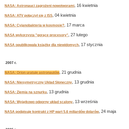
, 16 kwietnia
NASA: Astronauci zagrożeni nowotworami
, 04 kwietnia
NASA: ATV połączył się z ISS
, 17 marca
NASA: Cyjanobakteria w kosmosie?
, 27 lutego
NASA wykorzysta "gorące procesory"
, 17 stycznia
NASA opublikowała książkę dla niewidomych
2007 r.
, 21 grudnia
NASA: Orion uratuje astronautów
, 13 grudnia
NASA: Niesymetryczny Układ Słoneczny
, 13 grudnia
NASA: Ziemia na sznurku
, 13 września
NASA: Wyjątkowo odporny układ scalony
, 24 maja
NASA podpisuje kontrakt z HP wart 5.6 miliardów dolarów