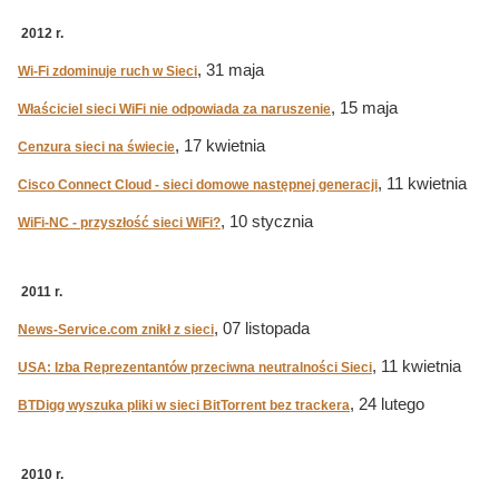
2012 r.
, 31 maja
Wi-Fi zdominuje ruch w Sieci
, 15 maja
Właściciel sieci WiFi nie odpowiada za naruszenie
, 17 kwietnia
Cenzura sieci na świecie
, 11 kwietnia
Cisco Connect Cloud - sieci domowe następnej generacji
, 10 stycznia
WiFi-NC - przyszłość sieci WiFi?
2011 r.
, 07 listopada
News-Service.com znikł z sieci
, 11 kwietnia
USA: Izba Reprezentantów przeciwna neutralności Sieci
, 24 lutego
BTDigg wyszuka pliki w sieci BitTorrent bez trackera
2010 r.