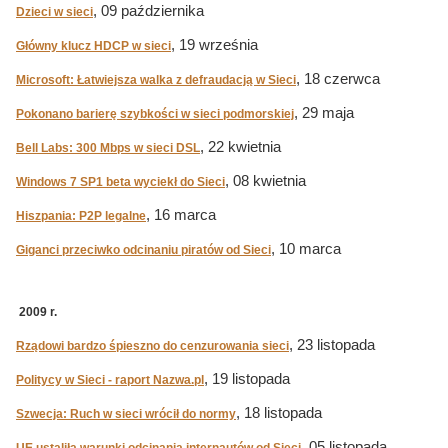
, 09 października
Dzieci w sieci
, 19 września
Główny klucz HDCP w sieci
, 18 czerwca
Microsoft: Łatwiejsza walka z defraudacją w Sieci
, 29 maja
Pokonano barierę szybkości w sieci podmorskiej
, 22 kwietnia
Bell Labs: 300 Mbps w sieci DSL
, 08 kwietnia
Windows 7 SP1 beta wyciekł do Sieci
, 16 marca
Hiszpania: P2P legalne
, 10 marca
Giganci przeciwko odcinaniu piratów od Sieci
2009 r.
, 23 listopada
Rządowi bardzo śpieszno do cenzurowania sieci
, 19 listopada
Politycy w Sieci - raport Nazwa.pl
, 18 listopada
Szwecja: Ruch w sieci wrócił do normy
, 05 listopada