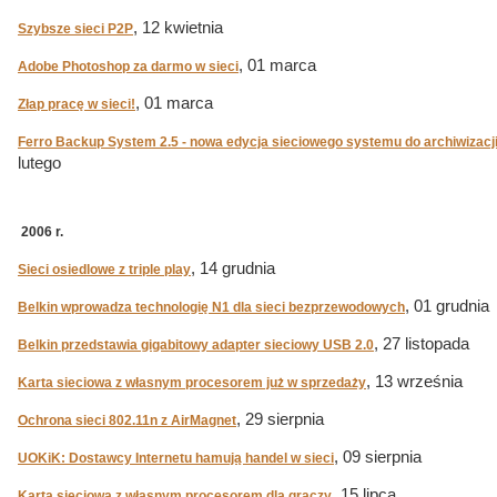
, 12 kwietnia
Szybsze sieci P2P
, 01 marca
Adobe Photoshop za darmo w sieci
, 01 marca
Złap pracę w sieci!
Ferro Backup System 2.5 - nowa edycja sieciowego systemu do archiwizacj
lutego
2006 r.
, 14 grudnia
Sieci osiedlowe z triple play
, 01 grudnia
Belkin wprowadza technologię N1 dla sieci bezprzewodowych
, 27 listopada
Belkin przedstawia gigabitowy adapter sieciowy USB 2.0
, 13 września
Karta sieciowa z własnym procesorem już w sprzedaży
, 29 sierpnia
Ochrona sieci 802.11n z AirMagnet
, 09 sierpnia
UOKiK: Dostawcy Internetu hamują handel w sieci
, 15 lipca
Karta sieciowa z własnym procesorem dla graczy