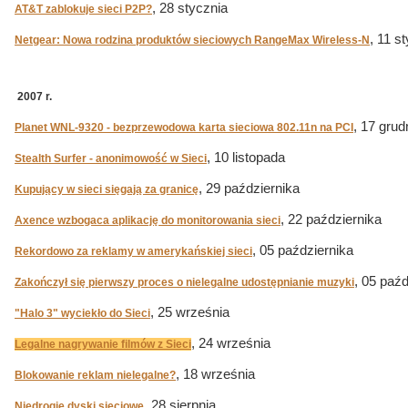
, 28 stycznia
AT&T zablokuje sieci P2P?
, 11 s
Netgear: Nowa rodzina produktów sieciowych RangeMax Wireless-N
2007 r.
, 17 grud
Planet WNL-9320 - bezprzewodowa karta sieciowa 802.11n na PCI
, 10 listopada
Stealth Surfer - anonimowość w Sieci
, 29 października
Kupujący w sieci sięgają za granicę
, 22 października
Axence wzbogaca aplikację do monitorowania sieci
, 05 października
Rekordowo za reklamy w amerykańskiej sieci
, 05 paźd
Zakończył się pierwszy proces o nielegalne udostępnianie muzyki
, 25 września
"Halo 3" wyciekło do Sieci
, 24 września
Legalne nagrywanie filmów z Sieci
, 18 września
Blokowanie reklam nielegalne?
, 28 sierpnia
Niedrogie dyski sieciowe