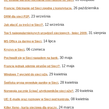
UE ustaliła warunki odcinania internautów od Sieci
, 26 października
Francja: Odcinanie od Sieci zgodne z konstytucją
, 23 września
DRM dla sieci P2P
, 12 września
Jak płacić za treści w Sieci?
, 31 sierpnia
Top 5 najpopularniejszych urządzeń sieciowych - lipiec 2009
, 14 lipca
MS Office za darmo w Sieci
, 06 czerwca
Kryzys w Sieci
, 30 maja
Pochwalił się w Sieci napadem na bank
, 12 maja
Francja jednak odetnie piratów od Sieci?
, 29 kwietnia
Windows 7 wyciekł do sieci p2p
, 28 kwietnia
Świńska grypa wywołuje panikę w Sieci
, 20 kwietnia
Norwegia zacznie ścigać użytkowników sieci p2p?
, 08 kwietnia
UE: E-maile oraz rozmowy w Sieci pod kontrolą
, 24 marca
Killer Xeno - karta sieciowa dla graczy