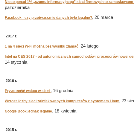
Nieco ponad 1% „szumu informacyjnego” sieci firmowych to zamaskowane 
października
, 20 marca
Facebook - czy przetwarzanie danych było legalne?
2017 r.
, 24 lutego
1 na 4 sieci W-Fi można bez wysiłku złamać
Intel na CES 2017 - od autonomicznych samochodów i procesorów nowej gene
14 stycznia
2016 r.
, 16 grudnia
Prywatność walutą w sieci
, 23 sie
Wzrost liczby sieci zainfekowanych komputerów z systemem Linux
, 18 kwietnia
Google Book jednak legalne
2015 r.