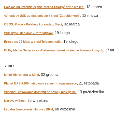
, 18 marca
Polska: Od kwietnia będzie można założyć firmę w Sieci
, 12 marca
40 tysięcy USD za ściągnięcie z sieci "Zagubionych"
, 02 marca
CBOS: Połowa Polaków korzysta z Sieci
, 19 lutego
WD: Dysk sieciowe 2-terabajtowy
, 19 lutego
Ericsson: 28 Mb/s w sieci Telecom Italia
, 17 lu
Dolby Media Generator - doskonały dźwięk w sieciach komórkowych
2008 r.
, 02 grudnia
Mniej Microsoftu w Sieci
, 21 listopada
Planet NAS-7200 - sieciowy serwer magazynujący
, 13 października
Włochy: Blokowanie dostępu do strony nielegalne
, 25 września
Narcyz w Sieci
, 08 września
Legalne kopiowanie filmów z DRM