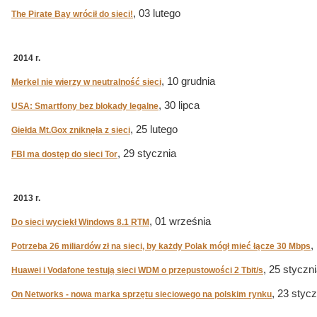
, 03 lutego
The Pirate Bay wrócił do sieci!
2014 r.
, 10 grudnia
Merkel nie wierzy w neutralność sieci
, 30 lipca
USA: Smartfony bez blokady legalne
, 25 lutego
Giełda Mt.Gox zniknęła z sieci
, 29 stycznia
FBI ma dostęp do sieci Tor
2013 r.
, 01 września
Do sieci wyciekł Windows 8.1 RTM
,
Potrzeba 26 miliardów zł na sieci, by każdy Polak mógł mieć łącze 30 Mbps
, 25 styczn
Huawei i Vodafone testują sieci WDM o przepustowości 2 Tbit/s
, 23 stycz
On Networks - nowa marka sprzętu sieciowego na polskim rynku