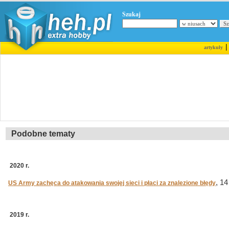
Szukaj
artykuły
Podobne tematy
2020 r.
, 14
US Army zachęca do atakowania swojej sieci i płaci za znalezione błędy
2019 r.