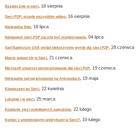
, 18 sierpnia
Bezpiecznie w sieci
, 16 sierpnia
Sieci P2P: przede wszystkim wideo
, 18 lipca
Nielegalne linki
, 04 lipca
Niebawem sieci P2P zaczną być monitorowane
, 28 czerwca
Sąd Najwyższy USA wydał niekorzystny wyrok dla sieci P2P
, 21 czerwca
Matrix pojawi się w Sieci
, 19 czerwca
Microsoft stworzył oprogramowanie dla sieci P2P
, 19 maja
Nielegalne oprogramowanie na Antypodach
, 22 kwietnia
Klawiszami po Sieci
, 25 marca
Lokalnie i w sieci
, 22 lutego
Działanie sieci osiedlowych zagrożone
, 10 lutego
Koniec z anonimowymi wybrykami w Sieci?