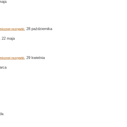
maja
, 28 października
onicznej rozrywki
, 22 maja
, 29 kwietnia
onicznej rozrywki
arca
ada