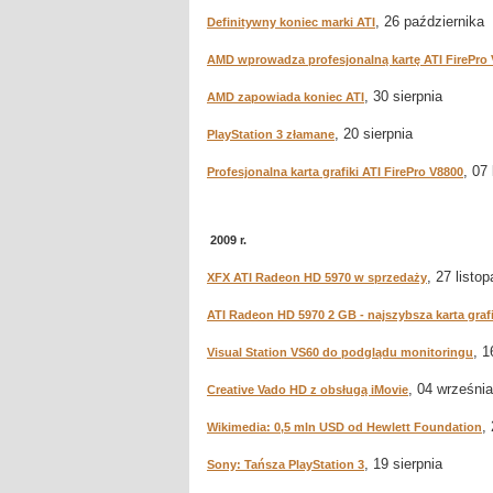
, 26 października
Definitywny koniec marki ATI
AMD wprowadza profesjonalną kartę ATI FirePro
, 30 sierpnia
AMD zapowiada koniec ATI
, 20 sierpnia
PlayStation 3 złamane
, 07
Profesjonalna karta grafiki ATI FirePro V8800
2009 r.
, 27 listo
XFX ATI Radeon HD 5970 w sprzedaży
ATI Radeon HD 5970 2 GB - najszybsza karta graf
, 1
Visual Station VS60 do podglądu monitoringu
, 04 września
Creative Vado HD z obsługą iMovie
,
Wikimedia: 0,5 mln USD od Hewlett Foundation
, 19 sierpnia
Sony: Tańsza PlayStation 3