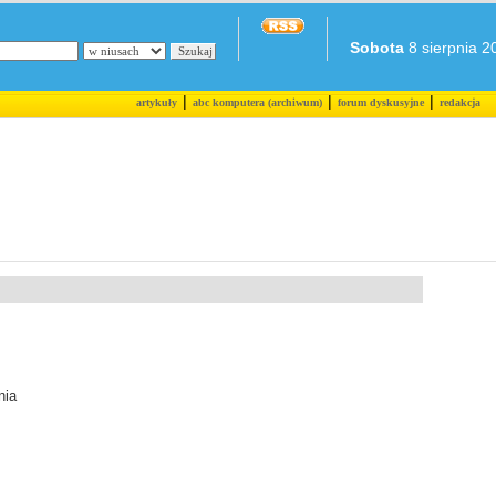
Sobota
8 sierpnia 20
|
|
|
artykuły
abc komputera (archiwum)
forum dyskusyjne
redakcja
nia