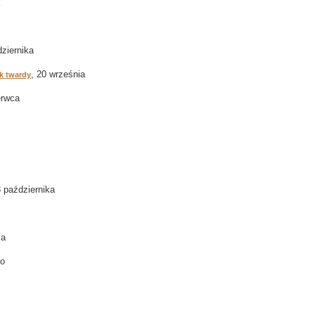
dziernika
, 20 września
k twardy
erwca
8 października
ca
go