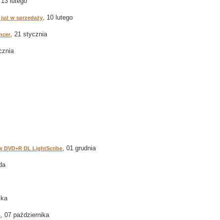
 13 lutego
, 10 lutego
 już w sprzedaży
, 21 stycznia
ncer
cznia
, 01 grudnia
8x DVD+R DL LightScribe
da
ika
, 07 października
B