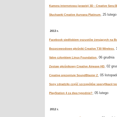
Kamera internetowa (prawie) 3D - Creative Senz3
, 25 lutego
Słuchawki Creative Aurvana Platinum
2013 r.
Facebook siedliskiem oszustów żerujących na Bo
, 
Bezprzewodowe głośniki Creative T30 Wireless
, 06 grudnia
Valve członkiem Linux Foundation
, 02 gru
Zestaw głośnikowy Creative Airwave HD
, 05 listopad
Creative prezentuje SoundBlaster Z
Sony zdradziło część szczegółów specyfikacji tec
, 05 lutego
PlayStation 4 za dwa tygodnie?
2012 r.