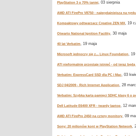
, 03 sierpnia
PlayStation 3 o 70% taniej
AMD ATI FirePro V8750 - najwydajniejsza na rynku
, 19 
Kompaktowy odtwarzacz Creative ZEN MX
, 30 maja
Otwarto National Ignition Facility
, 19 maja
40 lat Verbatim
, 19
Microsoft jednoczy się z... Linux Foundation
ATI nieformalnie przestaje istnieć - od teraz bę
, 03 kwi
Verbatim: ExpressCard SSD dla PC i Mac
, 28 mar
SDJ 04/2009 - Rich Internet Application
Verbatim: Szybka karta pamięci SDHC klasy 6 o 
, 12 mar
Dell Latitude E6400 XFR - twardy laptop
, 09 ma
AMD ATI FirePro 2450 na cztery monitory
, 
Sony: 20 milionów kont w PlayStation Network