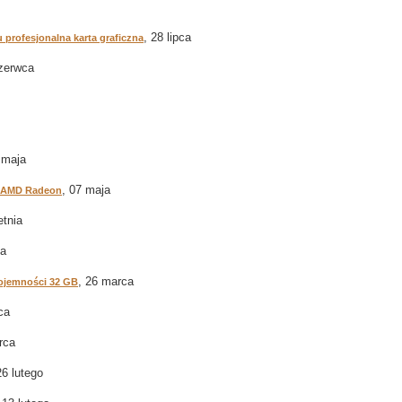
, 28 lipca
 profesjonalna karta graficzna
czerwca
 maja
, 07 maja
dą AMD Radeon
etnia
ca
, 26 marca
pojemności 32 GB
ca
rca
26 lutego