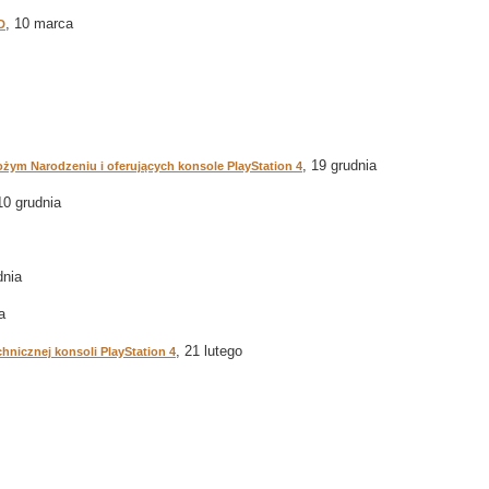
, 10 marca
D
, 19 grudnia
żym Narodzeniu i oferujących konsole PlayStation 4
10 grudnia
dnia
a
, 21 lutego
hnicznej konsoli PlayStation 4