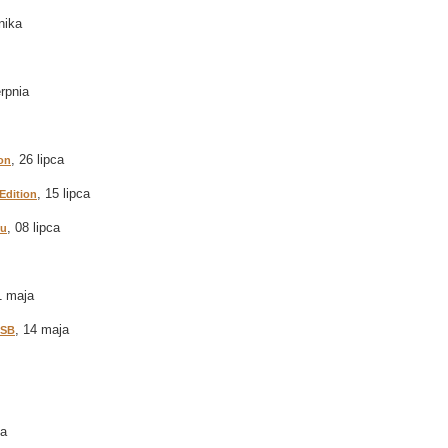
nika
erpnia
, 26 lipca
on
, 15 lipca
Edition
, 08 lipca
ku
1 maja
, 14 maja
USB
ia