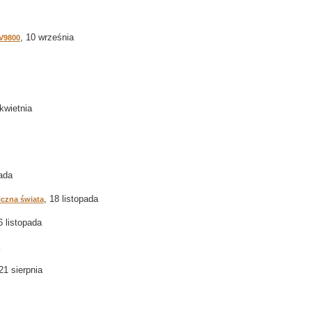
, 10 września
 V9800
 kwietnia
pada
, 18 listopada
iczna świata
6 listopada
 21 sierpnia