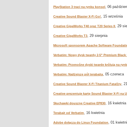
, 06 paździer
PlayStation 3 traci na rynku konsol
, 15 września
Creative Sound Blaster X-Fi Go!
, 29 si
Creative GigaWorks T40 oraz T20 Series II
, 29 sierpnia
Creative GigaWorks T3
Microsoft sponsorem Apache Software Foundati
Verbatim: Nowy dysk twardy 2,5” Premium Black 
Verbatim: Przenośne dyski twarde królują na ryn
, 05 czerwca
Verbatim: Najlżejsze pół terabajta
, 2
Creative Sound Blaster X-Fi Titanium Fatal1ty
Creative prezentuje kartę Sound Blaster X-Fi na 
, 16 kwietnia
Słuchawki douszne Creative EP830
, 16 kwietnia
Terabajt od Verbatim
, 01 kwietn
Adobe dołącza do Linux Foundation