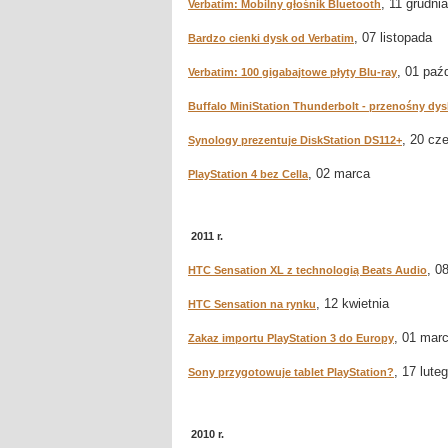
, 11 grudnia
Verbatim: Mobilny głośnik Bluetooth
, 07 listopada
Bardzo cienki dysk od Verbatim
, 01 paź
Verbatim: 100 gigabajtowe płyty Blu-ray
Buffalo MiniStation Thunderbolt - przenośny dys
, 20 cz
Synology prezentuje DiskStation DS112+
, 02 marca
PlayStation 4 bez Cella
2011 r.
, 0
HTC Sensation XL z technologią Beats Audio
, 12 kwietnia
HTC Sensation na rynku
, 01 mar
Zakaz importu PlayStation 3 do Europy
, 17 lute
Sony przygotowuje tablet PlayStation?
2010 r.