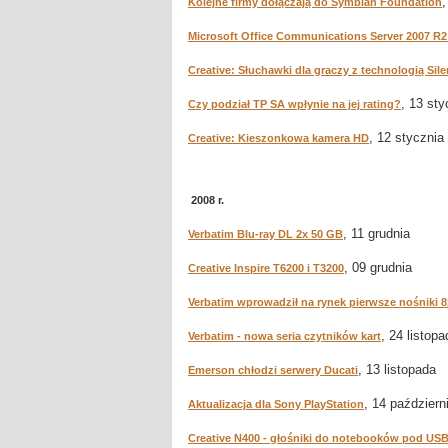
,
Kolejne firmy dołączają do Symbian Foundation
Microsoft Office Communications Server 2007 R2
Creative: Słuchawki dla graczy z technologią Sile
, 13 sty
Czy podział TP SA wpłynie na jej rating?
, 12 stycznia
Creative: Kieszonkowa kamera HD
2008 r.
, 11 grudnia
Verbatim Blu-ray DL 2x 50 GB
, 09 grudnia
Creative Inspire T6200 i T3200
Verbatim wprowadził na rynek pierwsze nośniki 
, 24 listopa
Verbatim - nowa seria czytników kart
, 13 listopada
Emerson chłodzi serwery Ducati
, 14 październ
Aktualizacja dla Sony PlayStation
Creative N400 - głośniki do notebooków pod US