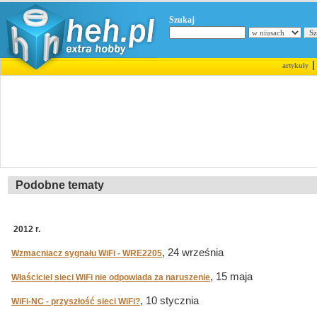
Szukaj
artykuły
Podobne tematy
2012 r.
, 24 września
Wzmacniacz sygnału WiFi - WRE2205
, 15 maja
Właściciel sieci WiFi nie odpowiada za naruszenie
, 10 stycznia
WiFi-NC - przyszłość sieci WiFi?