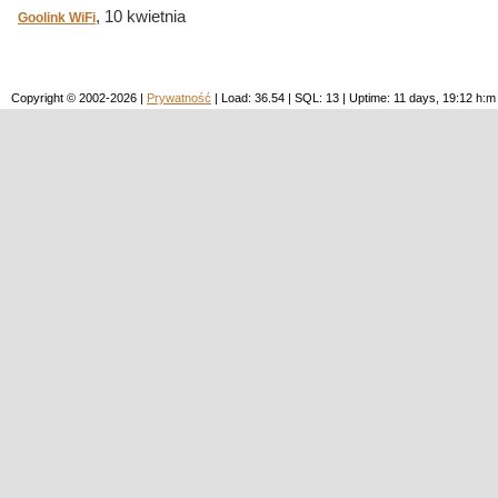
, 10 kwietnia
Goolink WiFi
Copyright © 2002-2026 |
Prywatność
| Load: 36.54 | SQL: 13 | Uptime: 11 days, 19:12 h