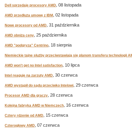
, 08 listopada
Dell sprzedaje procesory AMD
, 02 listopada
AMD przedłuża umowę z IBM
, 31 października
Nowe procesory od AMD
, 25 października
AMD obniża ceny
, 18 sierpnia
AMD "podgryza" Centrino
Niemieckie tajne służby przeciwstawiają się planom transferu technologii A
, 10 lipca
AMD won't get no Intel satisfaction
, 30 czerwca
Intel reaguje na zarzuty AMD
, 29 czerwca
AMD wystąpił do sądu przeciwko Intelowi
, 28 czerwca
Procesor AMD dla graczy
, 16 czerwca
Kolejna fabryka AMD w Niemczech
, 15 czerwca
Cztery rdzenie od AMD
, 07 czerwca
Czterogłowy AMD