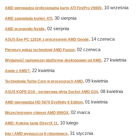
, 10 września
AMD wprowadza profesjonalną kartę ATI FirePro V9800
, 30 sierpnia
AMD zapowiada koniec ATI
, 02 sierpnia
AMD przegoniło Nvidię
, 14 czerwca
ASUS Eee PC 1201K z procesorem AMD Geode
, 02 czerwca
Pierwszy pokaz technologii AMD Fusion
, 27 kwietnia
Wydajność najnowszej platformie desktopowej od AMD
, 22 kwietnia
Apple z AMD?
, 09 kwietnia
Technologia Turbo Core w procesorach AMD
, 08 kwietnia
ASUS KGPE-D16 - serwerowa płyta Socket AMD G34
, 01 kwietnia
AMD wprowadza HD 5870 Eyefinity 6 Edition
, 02 marca
Wszechstronny chipset AMD 890GX
, 10 lutego
AMD: Kolejne tanie DirectX 11
, 31 stycznia
Inte i AMD wypuszczą 6-rdzeniowce