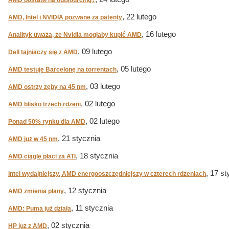
AMD postawi na outsourcing?
, 22 lutego
AMD, Intel i NVIDIA pozwane za patenty
, 16 lutego
Analityk uważa, że Nvidia mogłaby kupić AMD
, 09 lutego
Dell tajniaczy się z AMD
, 05 lutego
AMD testuje Barcelonę na torrentach
, 03 lutego
AMD ostrzy zęby na 45 nm
, 02 lutego
AMD blisko trzech rdzeni
, 02 lutego
Ponad 50% rynku dla AMD
, 21 stycznia
AMD już w 45 nm
, 18 stycznia
AMD ciągle płaci za ATI
, 17 st
Intel wydajniejszy, AMD energooszczędniejszy w czterech rdzeniach
, 12 stycznia
AMD zmienia plany
, 11 stycznia
AMD: Puma już działa
, 02 stycznia
HP już z AMD