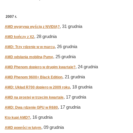
2007 r.
, 31 grudnia
AMD wygrywa wyścig z NVIDIĄ?
, 28 grudnia
AMD kończy z X2
, 26 grudnia
AMD: Trzy rdzenie w w marcu
, 25 grudnia
AMD odsłania mobilną Pumę
, 24 grudnia
AMD Phenom dopiero w drugim kwartale?
, 21 grudnia
AMD Phenom 9600+ Black Edition
, 18 grudnia
AMD: Układ R700 dopiero w 2009 roku
, 17 grudnia
AMD na prostej w trzecim kwartale
, 17 grudnia
AMD: Dwa rdzenie GPU w R680
, 16 grudnia
Kto kupi AMD?
, 09 grudnia
AMD powróci w lutym