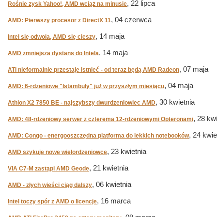
, 22 lipca
Rośnie zysk Yahoo!, AMD wciąż na minusie
, 04 czerwca
AMD: Pierwszy procesor z DirectX 11
, 14 maja
Intel się odwoła, AMD się cieszy
, 14 maja
AMD zmniejsza dystans do Intela
, 07 maja
ATI nieformalnie przestaje istnieć - od teraz będą AMD Radeon
, 04 maja
AMD: 6-rdzeniowe "Istambuły" już w przyszłym miesiącu
, 30 kwietnia
Athlon X2 7850 BE - najszybszy dwurdzeniowiec AMD
, 28 kw
AMD: 48-rdzeniowy serwer z czterema 12-rdzeniowymi Opteronami
, 24 kwie
AMD: Congo - energooszczędna platforma do lekkich notebooków
, 23 kwietnia
AMD szykuje nowe wielordzeniowce
, 21 kwietnia
VIA C7-M zastąpi AMD Geode
, 06 kwietnia
AMD - złych wieści ciąg dalszy
, 16 marca
Intel toczy spór z AMD o licencje