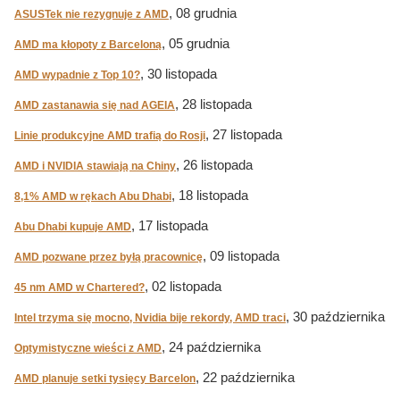
, 08 grudnia
ASUSTek nie rezygnuje z AMD
, 05 grudnia
AMD ma kłopoty z Barceloną
, 30 listopada
AMD wypadnie z Top 10?
, 28 listopada
AMD zastanawia się nad AGEIA
, 27 listopada
Linie produkcyjne AMD trafią do Rosji
, 26 listopada
AMD i NVIDIA stawiają na Chiny
, 18 listopada
8,1% AMD w rękach Abu Dhabi
, 17 listopada
Abu Dhabi kupuje AMD
, 09 listopada
AMD pozwane przez byłą pracownicę
, 02 listopada
45 nm AMD w Chartered?
, 30 października
Intel trzyma się mocno, Nvidia bije rekordy, AMD traci
, 24 października
Optymistyczne wieści z AMD
, 22 października
AMD planuje setki tysięcy Barcelon