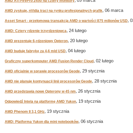
, 09 marca
AMD ATI FirePro 2450 na cztery monitory
, 06 marca
AMD zyskuje, nVidia traci na rynku profesjonalnych grafik
, 
Asset Smart - przełomowa transakcja AMD o wartości 875 milionów USD
, 24 lutego
AMD: Cztery rdzenie trzyrdzeniowca
, 20 lutego
AMD prezentuje 6-rdzeniowy Opteron
, 04 lutego
AMD buduje fabrykę za 4,6 mld USD
, 02 lutego
Graficzny superkomputer AMD Fusion Render Cloud
, 29 stycznia
AMD oficjalnie w sprawie procesorów Geode
, 28 stycznia
AMD nie planuje kontynuacji linii procesorów Geode
, 26 stycznia
AMD przedstawia nowe Opterony w 45 nm
, 19 stycznia
Odpowiedź Intela na platformę AMD Yukon
, 19 stycznia
AMD Phenom II 3,1 GHz
, 06 stycznia
AMD: Platforma Yukon dla mini notebooków