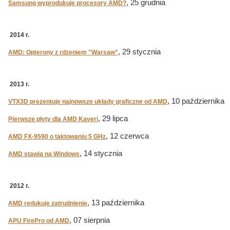
, 25 grudnia
Samsung wyprodukuje procesory AMD?
2014 r.
, 29 stycznia
AMD: Opterony z rdzeniem "Warsaw"
2013 r.
, 10 października
VTX3D prezentuje najnowsze układy graficzne od AMD
, 29 lipca
Pierwsze płyty dla AMD Kaveri
, 12 czerwca
AMD FX-9590 o taktowaniu 5 GHz
, 14 stycznia
AMD stawia na Windows
2012 r.
, 13 października
AMD redukuje zatrudnienie
, 07 sierpnia
APU FirePro od AMD