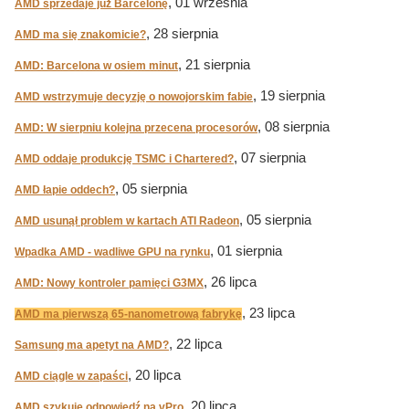
, 01 września
AMD sprzedaje już Barcelonę
, 28 sierpnia
AMD ma się znakomicie?
, 21 sierpnia
AMD: Barcelona w osiem minut
, 19 sierpnia
AMD wstrzymuje decyzję o nowojorskim fabie
, 08 sierpnia
AMD: W sierpniu kolejna przecena procesorów
, 07 sierpnia
AMD oddaje produkcję TSMC i Chartered?
, 05 sierpnia
AMD łapie oddech?
, 05 sierpnia
AMD usunął problem w kartach ATI Radeon
, 01 sierpnia
Wpadka AMD - wadliwe GPU na rynku
, 26 lipca
AMD: Nowy kontroler pamięci G3MX
, 23 lipca
AMD ma pierwszą 65-nanometrową fabrykę
, 22 lipca
Samsung ma apetyt na AMD?
, 20 lipca
AMD ciągle w zapaści
, 20 lipca
AMD szykuje odpowiedź na vPro