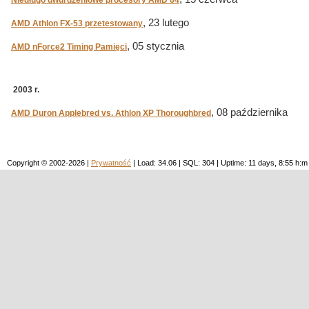
Niedługo dwurdzeniowe procesory AMD 64
, 23 lutego
AMD Athlon FX-53 przetestowany
, 05 stycznia
AMD nForce2 Timing Pamięci
2003 r.
, 08 października
AMD Duron Applebred vs. Athlon XP Thoroughbred
Copyright © 2002-2026 |
Prywatność
| Load: 34.06 | SQL: 304 | Uptime: 11 days, 8:55 h