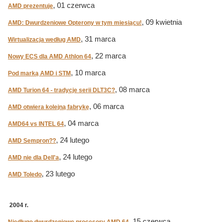
, 01 czerwca
AMD prezentuje
, 09 kwietnia
AMD: Dwurdzeniowe Opterony w tym miesiącu!
, 31 marca
Wirtualizacja według AMD
, 22 marca
Nowy ECS dla AMD Athlon 64
, 10 marca
Pod marką AMD i STM
, 08 marca
AMD Turion 64 - tradycje serii DLT3C?
, 06 marca
AMD otwiera kolejną fabrykę
, 04 marca
AMD64 vs INTEL 64
, 24 lutego
AMD Sempron??
, 24 lutego
AMD nie dla Dell'a
, 23 lutego
AMD Toledo
2004 r.
, 15 czerwca