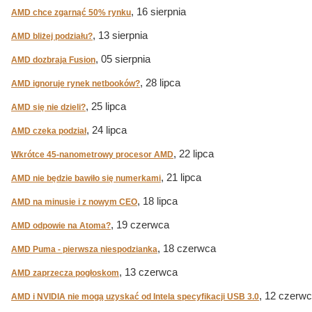
, 16 sierpnia
AMD chce zgarnąć 50% rynku
, 13 sierpnia
AMD bliżej podziału?
, 05 sierpnia
AMD dozbraja Fusion
, 28 lipca
AMD ignoruje rynek netbooków?
, 25 lipca
AMD się nie dzieli?
, 24 lipca
AMD czeka podział
, 22 lipca
Wkrótce 45-nanometrowy procesor AMD
, 21 lipca
AMD nie będzie bawiło się numerkami
, 18 lipca
AMD na minusie i z nowym CEO
, 19 czerwca
AMD odpowie na Atoma?
, 18 czerwca
AMD Puma - pierwsza niespodzianka
, 13 czerwca
AMD zaprzecza pogłoskom
, 12 czerw
AMD i NVIDIA nie mogą uzyskać od Intela specyfikacji USB 3.0