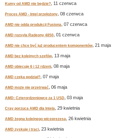
, 11 czerwca
Kumy od AMD nie będzie?
, 08 czerwca
Proces AMD - Intel przełożony
, 07 czerwca
AMD nie odda produkcji Fusiona
, 01 czerwca
AMD rozsyła Radeony 4850
, 21 maja
AMD nie chce być już producentem komponentów
, 13 maja
AMD bez kolejnych szefów
, 08 maja
AMD obiecuje 6 i 12 rdzeni
, 07 maja
AMD czeka podział?
, 06 maja
AMD może nie przetrwać
, 03 maja
AMD: Czterordzeniowce za 1 USD
, 29 kwietnia
Cray porzuca AMD dla Intela
, 26 kwietnia
AMD żegna kolejnego wiceprezesa
, 23 kwietnia
AMD zyskuje i traci