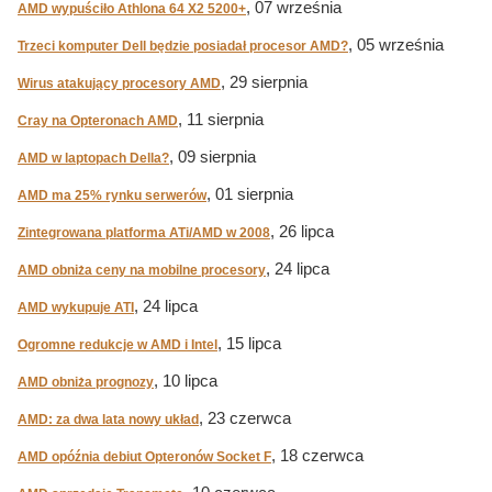
, 07 września
AMD wypuściło Athlona 64 X2 5200+
, 05 września
Trzeci komputer Dell będzie posiadał procesor AMD?
, 29 sierpnia
Wirus atakujący procesory AMD
, 11 sierpnia
Cray na Opteronach AMD
, 09 sierpnia
AMD w laptopach Della?
, 01 sierpnia
AMD ma 25% rynku serwerów
, 26 lipca
Zintegrowana platforma ATi/AMD w 2008
, 24 lipca
AMD obniża ceny na mobilne procesory
, 24 lipca
AMD wykupuje ATI
, 15 lipca
Ogromne redukcje w AMD i Intel
, 10 lipca
AMD obniża prognozy
, 23 czerwca
AMD: za dwa lata nowy układ
, 18 czerwca
AMD opóźnia debiut Opteronów Socket F