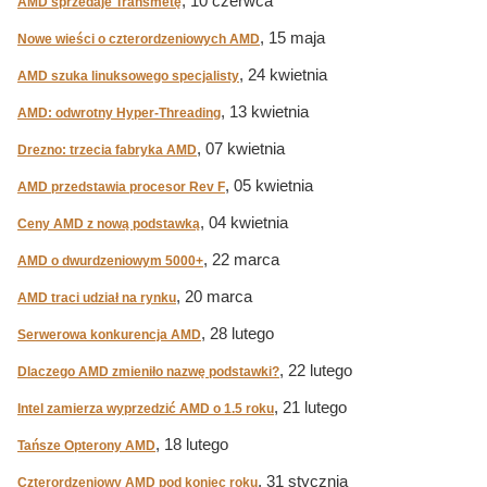
, 10 czerwca
AMD sprzedaje Transmetę
, 15 maja
Nowe wieści o czterordzeniowych AMD
, 24 kwietnia
AMD szuka linuksowego specjalisty
, 13 kwietnia
AMD: odwrotny Hyper-Threading
, 07 kwietnia
Drezno: trzecia fabryka AMD
, 05 kwietnia
AMD przedstawia procesor Rev F
, 04 kwietnia
Ceny AMD z nową podstawką
, 22 marca
AMD o dwurdzeniowym 5000+
, 20 marca
AMD traci udział na rynku
, 28 lutego
Serwerowa konkurencja AMD
, 22 lutego
Dlaczego AMD zmieniło nazwę podstawki?
, 21 lutego
Intel zamierza wyprzedzić AMD o 1.5 roku
, 18 lutego
Tańsze Opterony AMD
, 31 stycznia
Czterordzeniowy AMD pod koniec roku