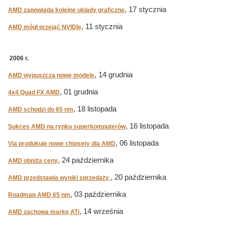
, 17 stycznia
AMD zapowiada kolejne układy graficzne
, 11 stycznia
AMD mógł przejąć NVIDIę
2006 r.
, 14 grudnia
AMD wypuszcza nowe modele
, 01 grudnia
4x4 Quad FX AMD
, 18 listopada
AMD schodzi do 65 nm
, 16 listopada
Sukces AMD na rynku superkomputerów
, 06 listopada
Via produkuje nowe chipsety dla AMD
, 24 października
AMD obniża ceny
, 20 października
AMD przedstawia wyniki sprzedaży
, 03 października
Roadmap AMD 65 nm
, 14 września
AMD zachowa markę ATi