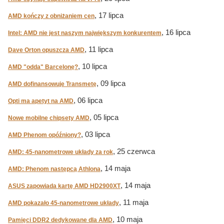
, 17 lipca
AMD kończy z obniżaniem cen
, 16 lipca
Intel: AMD nie jest naszym największym konkurentem
, 11 lipca
Dave Orton opuszcza AMD
, 10 lipca
AMD "odda" Barcelonę?
, 09 lipca
AMD dofinansowuje Transmetę
, 06 lipca
Opti ma apetyt na AMD
, 05 lipca
Nowe mobilne chipsety AMD
, 03 lipca
AMD Phenom opóźniony?
, 25 czerwca
AMD: 45-nanometrowe układy za rok
, 14 maja
AMD: Phenom następcą Athlona
, 14 maja
ASUS zapowiada kartę AMD HD2900XT
, 11 maja
AMD pokazało 45-nanometrowe układy
, 10 maja
Pamięci DDR2 dedykowane dla AMD