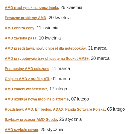
, 26 kwietnia
AMD traci rynek na rzecz Intela
, 20 kwietnia
Poważne problemy AMD
, 11 kwietnia
AMD obniża ceny
, 10 kwietnia
AMD zaciska pasa
, 31 marca
AMD przedstawia nowy chipset dla notebooków
, 20 marca
AMD przygotowuje trzy chipsety na Socket AM2+
, 11 marca
Przenosiny AMD odłożone
, 01 marca
Chipset AMD z grafiką ATI
, 17 lutego
AMD zmieni właściciela?
, 07 lutego
AMD szykuje nową mobilną platformę
, 05 lutego
Roadshow: AMD, Embedos, ADAX, Panda Software Polska
, 26 stycznia
Szybszy procesor AMD Geode
, 25 stycznia
AMD szykuje odwet