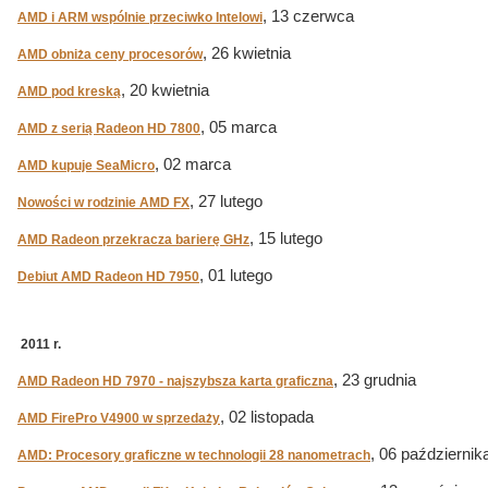
, 13 czerwca
AMD i ARM wspólnie przeciwko Intelowi
, 26 kwietnia
AMD obniża ceny procesorów
, 20 kwietnia
AMD pod kreską
, 05 marca
AMD z serią Radeon HD 7800
, 02 marca
AMD kupuje SeaMicro
, 27 lutego
Nowości w rodzinie AMD FX
, 15 lutego
AMD Radeon przekracza barierę GHz
, 01 lutego
Debiut AMD Radeon HD 7950
2011 r.
, 23 grudnia
AMD Radeon HD 7970 - najszybsza karta graficzna
, 02 listopada
AMD FirePro V4900 w sprzedaży
, 06 październik
AMD: Procesory graficzne w technologii 28 nanometrach