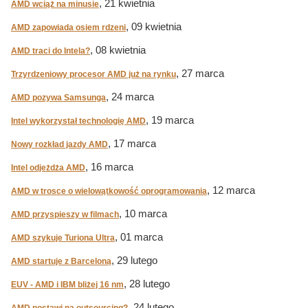
, 21 kwietnia
AMD wciąż na minusie
, 09 kwietnia
AMD zapowiada osiem rdzeni
, 08 kwietnia
AMD traci do Intela?
, 27 marca
Trzyrdzeniowy procesor AMD już na rynku
, 24 marca
AMD pozywa Samsunga
, 19 marca
Intel wykorzystał technologię AMD
, 17 marca
Nowy rozkład jazdy AMD
, 16 marca
Intel odjeżdża AMD
, 12 marca
AMD w trosce o wielowątkowość oprogramowania
, 10 marca
AMD przyspieszy w filmach
, 01 marca
AMD szykuje Turiona Ultra
, 29 lutego
AMD startuje z Barceloną
, 28 lutego
EUV - AMD i IBM bliżej 16 nm
, 24 lutego