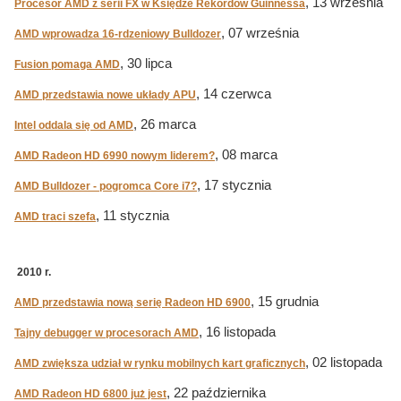
, 13 września
Procesor AMD z serii FX w Księdze Rekordów Guinnessa
, 07 września
AMD wprowadza 16-rdzeniowy Bulldozer
, 30 lipca
Fusion pomaga AMD
, 14 czerwca
AMD przedstawia nowe układy APU
, 26 marca
Intel oddala się od AMD
, 08 marca
AMD Radeon HD 6990 nowym liderem?
, 17 stycznia
AMD Bulldozer - pogromca Core i7?
, 11 stycznia
AMD traci szefa
2010 r.
, 15 grudnia
AMD przedstawia nową serię Radeon HD 6900
, 16 listopada
Tajny debugger w procesorach AMD
, 02 listopada
AMD zwiększa udział w rynku mobilnych kart graficznych
, 22 października
AMD Radeon HD 6800 już jest