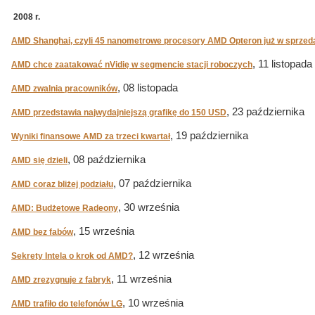
2008 r.
AMD Shanghai, czyli 45 nanometrowe procesory AMD Opteron już w sprzed
, 11 listopada
AMD chce zaatakować nVidię w segmencie stacji roboczych
, 08 listopada
AMD zwalnia pracowników
, 23 października
AMD przedstawia najwydajniejszą grafikę do 150 USD
, 19 października
Wyniki finansowe AMD za trzeci kwartał
, 08 października
AMD się dzieli
, 07 października
AMD coraz bliżej podziału
, 30 września
AMD: Budżetowe Radeony
, 15 września
AMD bez fabów
, 12 września
Sekrety Intela o krok od AMD?
, 11 września
AMD zrezygnuje z fabryk
, 10 września
AMD trafiło do telefonów LG