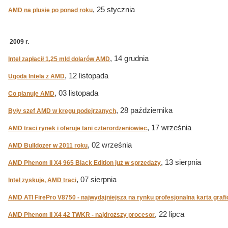
, 25 stycznia
AMD na plusie po ponad roku
2009 r.
, 14 grudnia
Intel zapłacił 1,25 mld dolarów AMD
, 12 listopada
Ugoda Intela z AMD
, 03 listopada
Co planuje AMD
, 28 października
Były szef AMD w kręgu podejrzanych
, 17 września
AMD traci rynek i oferuje tani czterordzeniowiec
, 02 września
AMD Bulldozer w 2011 roku
, 13 sierpnia
AMD Phenom II X4 965 Black Edition już w sprzedaży
, 07 sierpnia
Intel zyskuje, AMD traci
AMD ATI FirePro V8750 - najwydajniejsza na rynku profesjonalna karta graf
, 22 lipca
AMD Phenom II X4 42 TWKR - najdroższy procesor